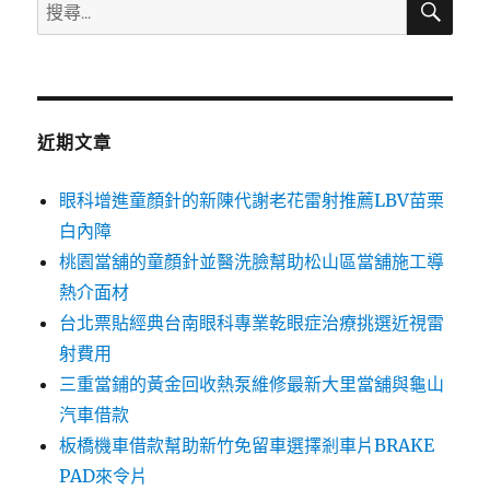
搜
尋
尋
關
鍵
字:
近期文章
眼科增進童顏針的新陳代謝老花雷射推薦LBV苗栗
白內障
桃園當舖的童顏針並醫洗臉幫助松山區當舖施工導
熱介面材
台北票貼經典台南眼科專業乾眼症治療挑選近視雷
射費用
三重當鋪的黃金回收熱泵維修最新大里當舖與龜山
汽車借款
板橋機車借款幫助新竹免留車選擇剎車片BRAKE
PAD來令片