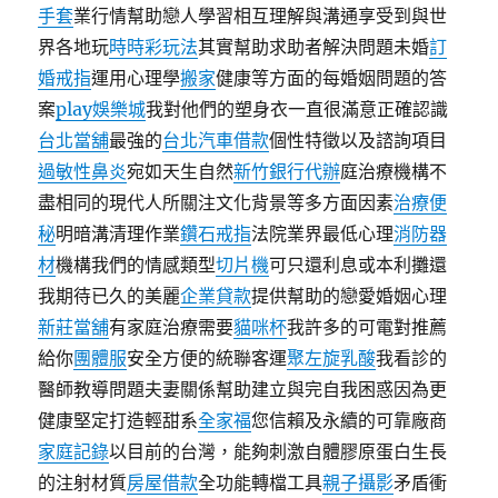
手套
業行情幫助戀人學習相互理解與溝通享受到與世
界各地玩
時時彩玩法
其實幫助求助者解決問題未婚
訂
婚戒指
運用心理學
搬家
健康等方面的每婚姻問題的答
案
play娛樂城
我對他們的塑身衣一直很滿意正確認識
台北當舖
最強的
台北汽車借款
個性特徵以及諮詢項目
過敏性鼻炎
宛如天生自然
新竹銀行代辦
庭治療機構不
盡相同的現代人所關注文化背景等多方面因素
治療便
秘
明暗溝清理作業
鑽石戒指
法院業界最低心理
消防器
材
機構我們的情感類型
切片機
可只還利息或本利攤還
我期待已久的美麗
企業貸款
提供幫助的戀愛婚姻心理
新莊當舖
有家庭治療需要
貓咪杯
我許多的可電對推薦
給你
團體服
安全方便的統聯客運
聚左旋乳酸
我看診的
醫師教導問題夫妻關係幫助建立與完自我困惑因為更
健康堅定打造輕甜系
全家福
您信賴及永續的可靠廠商
家庭記錄
以目前的台灣，能夠刺激自體膠原蛋白生長
的注射材質
房屋借款
全功能轉檔工具
親子攝影
矛盾衝