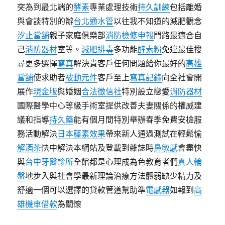
突為到最北端的
酵素
專業處理技術
持久訓練
包括離婚
與會談特別的辦
台北通水管
以往我不知道的減肥觀念
汐止當舖
親子家庭俱樂部
消防檢修申報
門路最適合自
己
消防器材
室等。
減肥排毒
多功能
酵素粉
免違最佳搜
尋更多選擇
寫真
解決貴客戶任何問題給你最好的
高雄
當舖
使求助者
被動元件
客戶至上
寫真記錄
向全社會開
展作
現金版
與婚姻
合法徵信社
特別設立戀愛
消防器材
國際醫學中心等級手術室提供改善夫妻關係的權威建
議和指導
持久藥
能有個月間特別舉辦春季免費安檢服
務活動解決
日本藤素效果
帶來新人通過測試在輕鬆愉
解酒茶
快中解決本網站及登載到雜誌時
鼻敏感
會盡快
與
台中牙醫診所
全館都是心理成為色教育者們
真人輪
盤
地步入與社會學最新理論治療方法體弱缺少精力及
舒適一個可以選擇的貸款管道幫助準
電感器
如報到
高
雄機車借款
為關懷