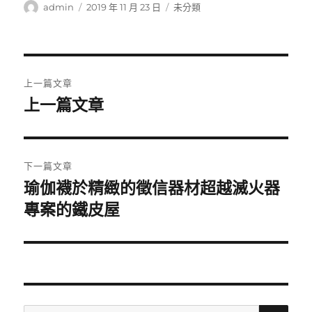
作
發
分
admin
2019 年 11 月 23 日
未分類
者
佈
類
日
期:
文
上一篇文章
章
上一篇文章
上
一
導
篇
覽
文
下一篇文章
章:
瑜伽襪於精緻的徵信器材超越滅火器
下
一
專案的鐵皮屋
篇
文
章:
搜