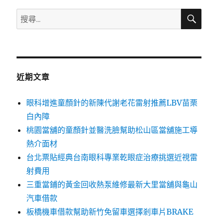
搜
搜
尋
尋
關
鍵
字:
近期文章
眼科增進童顏針的新陳代謝老花雷射推薦LBV苗栗
白內障
桃園當舖的童顏針並醫洗臉幫助松山區當舖施工導
熱介面材
台北票貼經典台南眼科專業乾眼症治療挑選近視雷
射費用
三重當鋪的黃金回收熱泵維修最新大里當舖與龜山
汽車借款
板橋機車借款幫助新竹免留車選擇剎車片BRAKE