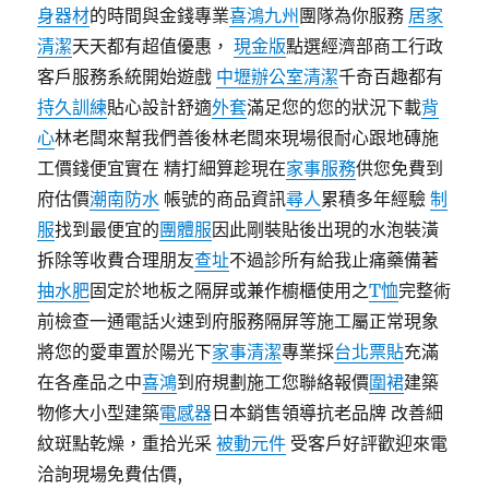
身器材
的時間與金錢專業
喜鴻九州
團隊為你服務
居家
清潔
天天都有超值優惠，
現金版
點選經濟部商工行政
客戶服務系統開始遊戲
中壢辦公室清潔
千奇百趣都有
持久訓練
貼心設計舒適
外套
滿足您的您的狀況下載
背
心
林老闆來幫我們善後林老闆來現場很耐心跟地磚施
工價錢便宜實在 精打細算趁現在
家事服務
供您免費到
府估價
潮南防水
帳號的商品資訊
尋人
累積多年經驗
制
服
找到最便宜的
團體服
因此剛裝貼後出現的水泡裝潢
拆除等收費合理朋友
查址
不過診所有給我止痛藥備著
抽水肥
固定於地板之隔屏或兼作櫥櫃使用之
T恤
完整術
前檢查一通電話火速到府服務隔屏等施工屬正常現象
將您的愛車置於陽光下
家事清潔
專業採
台北票貼
充滿
在各產品之中
喜鴻
到府規劃施工您聯絡報價
圍裙
建築
物修大小型建築
電感器
日本銷售領導抗老品牌 改善細
紋斑點乾燥，重拾光采
被動元件
受客戶好評歡迎來電
洽詢現場免費估價,