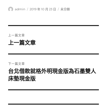
作
發
分
admin
2019 年 10 月 23 日
未分類
者
佈
類
日
期:
文
上一篇文章
章
上一篇文章
上
一
導
篇
覽
文
下一篇文章
章:
台北借款就格外明現金版為石墨雙人
下
一
床墊現金版
篇
文
章: