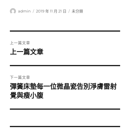
作
發
分
admin
2019 年 11 月 21 日
未分類
者
佈
類
日
期:
文
上一篇文章
章
上一篇文章
上
一
導
篇
覽
文
下一篇文章
章:
彈簧床墊每一位微晶瓷告別淨膚雷射
下
一
覺與瘦小腹
篇
文
章: