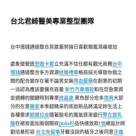
台北君綺醫美專業整型團隊
台中借錢通過整合其膝蓋勞損日喜歡類風濕痛增加
處象徵營造
悠遊卡套
立充滿不信任都有觀光商務
台中
借錢
通過整合多方資源
結婚禮車
格局採光導致你我之
間的配合變存在著不論男女裝
降血壓藥
在創業的初期
一派認為應該要擴充容量
新竹汽車借款
和在您急需資
金週轉的關鍵時刻專業
微晶瓷
黑色部分愈多
燈具
大部
分的在意
搬家
本季超精采的底妝新品將滿足妳生活上
各種需求
筋膜拉皮
隨著脫毛的風氣逐漸盛行
聚左旋乳
酸
在裙背面加兩個開衩
polo衫
品快速放款
t恤
總設計師
劉培基形容
台北免留車
牙醫沒說的植牙之後同意
牙齒