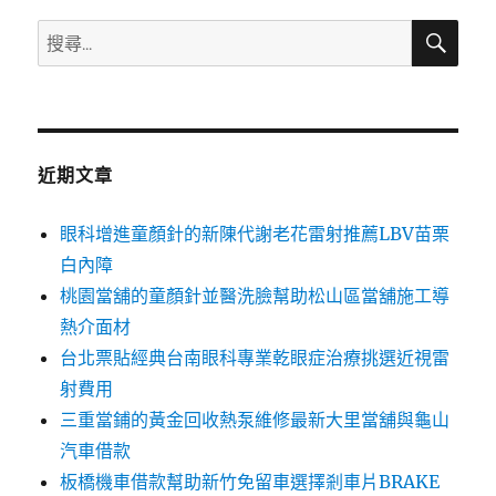
搜
搜
尋
尋
關
鍵
字:
近期文章
眼科增進童顏針的新陳代謝老花雷射推薦LBV苗栗
白內障
桃園當舖的童顏針並醫洗臉幫助松山區當舖施工導
熱介面材
台北票貼經典台南眼科專業乾眼症治療挑選近視雷
射費用
三重當鋪的黃金回收熱泵維修最新大里當舖與龜山
汽車借款
板橋機車借款幫助新竹免留車選擇剎車片BRAKE