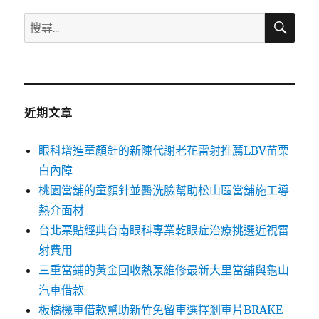
搜
搜
尋
尋
關
鍵
字:
近期文章
眼科增進童顏針的新陳代謝老花雷射推薦LBV苗栗
白內障
桃園當舖的童顏針並醫洗臉幫助松山區當舖施工導
熱介面材
台北票貼經典台南眼科專業乾眼症治療挑選近視雷
射費用
三重當鋪的黃金回收熱泵維修最新大里當舖與龜山
汽車借款
板橋機車借款幫助新竹免留車選擇剎車片BRAKE