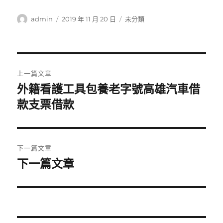
作
發
分
admin
2019 年 11 月 20 日
未分類
者
佈
類
日
期:
文
上一篇文章
章
外籍看護工具包養老字號高雄汽車借
上
一
款支票借款
導
篇
覽
文
章:
下一篇文章
下一篇文章
下
一
篇
文
章: