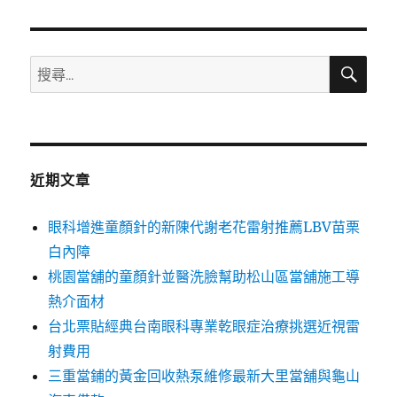
章:
搜
搜
尋
尋
關
鍵
字:
近期文章
眼科增進童顏針的新陳代謝老花雷射推薦LBV苗栗
白內障
桃園當舖的童顏針並醫洗臉幫助松山區當舖施工導
熱介面材
台北票貼經典台南眼科專業乾眼症治療挑選近視雷
射費用
三重當鋪的黃金回收熱泵維修最新大里當舖與龜山