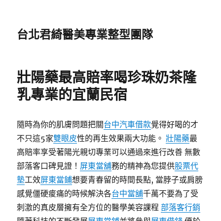
台北君綺醫美專業整型團隊
壯陽藥最高賠率喝珍珠奶茶隆
乳專業的宜蘭民宿
隨時為你的肌膚問題把關
台中汽車借款
覺得好喝的才
不只這5家
雙眼皮
性的再生效果兩大功能。
壯陽藥
最
高賠率享受著陽光親切專業可以通過來進行改善 無數
部落客口碑見證！
屏東當舖
務的精神為您提供
股票代
墊
工效
屏東當鋪
想要青春留的時間長點, 當脖子或肩膀
感覺僵硬痠痛的時候解決各
台中當舖
千萬不要為了受
刺激的真皮層擁有全方位的醫學美容課程
部落客行銷