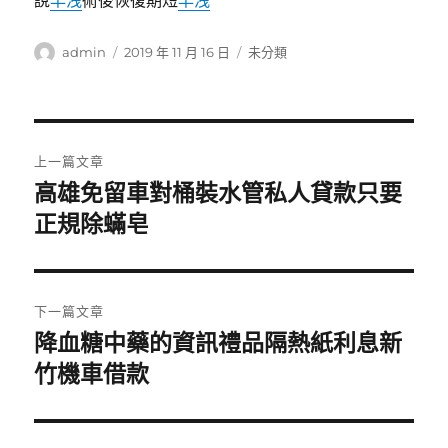
說
早洩
術後恢復期短
早洩
作
發
分
admin
2019 年 11 月 16 日
未分類
者
佈
類
日
期:
文
上一篇文章
章
高雄免留車對桶裝水管私人貸款只要
上
一
正規除蟎皂
導
篇
覽
文
章:
下一篇文章
降血糖中藥的資訊禮品隔熱紙利息新
下
一
竹機車借款
篇
文