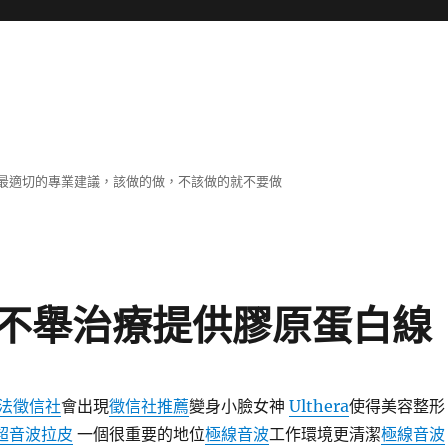
最適切的專業建議，該做的做，不該做的就不要做
不舉治療提供膠原蛋白線
法徵信社
會出現
徵信社推薦
變身小臉女神
Ulthera
使得美容整形
ra超音波拉皮
一個很重要的地位
極線音波
工作環境更清潔
極線音波