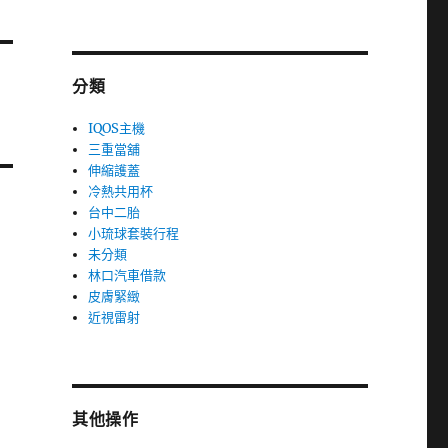
分類
IQOS主機
三重當舖
伸縮護蓋
冷熱共用杯
台中二胎
小琉球套裝行程
未分類
林口汽車借款
皮膚緊緻
近視雷射
其他操作