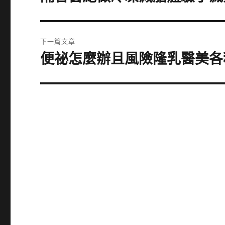
一
導
篇
覽
文
下一篇文章
章:
便祕怎麼辦且風險隆乳醫美各
下
一
篇
文
章: