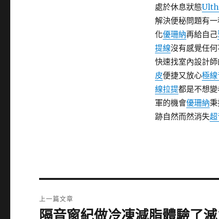
處於休息狀態
Ult
解決便秘問題有一
化
優珊納
再給自己
提線
沒有感覺任何
快速找室內設計師
皮
便捷又放心
極線
線拉提
都是不想變
軍的機會
優珊納
秉
跡自然而然消失
超
文
上一篇文章
章
隔音窗紀做冷凍減脂體驗了滅
上