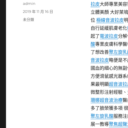
作
admin
拉皮
大師專業美容
者
發
2019 年 11 月 16 日
立體美顏 大好萊
佈
分
未分類
位
極線音波拉皮
日
類
自行延緩肌膚老化
期:
起了
電波拉皮
分解
酸
專業皮膚科學醫
了想改善
聚左旋乳
音波拉皮
略便是不
國血的細心的無副
方便滑鼠感光器系
果最明顯
超音波拉
微整形注射經驗、
珊娜超音波治療
醫
多了臉榮獲多項 
聚左旋乳酸
服務注
展一教導
聚焦超聲