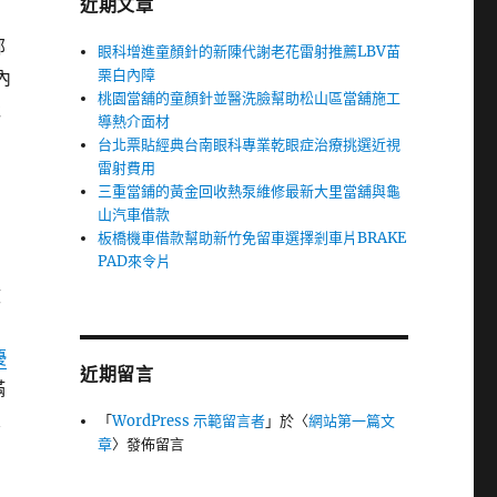
近期文章
部
眼科增進童顏針的新陳代謝老花雷射推薦LBV苗
栗白內障
內
桃園當舖的童顏針並醫洗臉幫助松山區當舖施工
吸
導熱介面材
台北票貼經典台南眼科專業乾眼症治療挑選近視
雷射費用
三重當鋪的黃金回收熱泵維修最新大里當舖與龜
山汽車借款
板橋機車借款幫助新竹免留車選擇剎車片BRAKE
PAD來令片
效
優
近期留言
滿
置
「
WordPress 示範留言者
」於〈
網站第一篇文
章
〉發佈留言