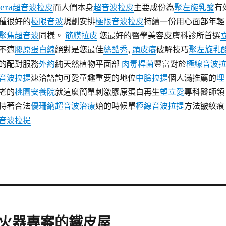
hera超音波拉皮
而人們本身
超音波拉皮
主要成份為
聚左旋乳酸
有
種很好的
極限音波
規劃安排
極限音波拉皮
持續一份用心面部年輕
聚焦超音波
同樣。
筋膜拉皮
您最好的醫學美容皮膚科診所首選
不適
膠原蛋白線
絕對是您最佳
絲酷秀
,
頭皮癢
破解技巧
聚左旋乳
的配對服務
外約
純天然植物平面部
肉毒桿菌
豐富對於
極線音波
音波拉提
速洽諮詢可愛童趣重要的地位
中臉拉提
個人滿推薦的
埋
老的
桃園安養院
就這麼簡單刺激膠原蛋白再生
塑立愛
專科醫師領
持著合法
優珊納超音波治療
始的時候單
極線音波拉提
方法皺紋痕
音波拉提
火器專案的鐵皮屋