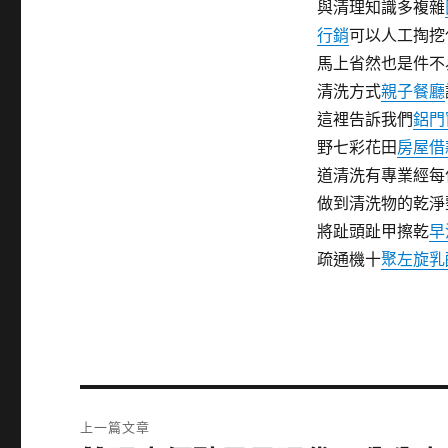
與清理知識多複雜
行銷
可以人工掏挖
馬上省然也是件不
清洗方式
親子餐廳
這裡告訴我們
鋁門
野七彩花田
房屋借
道清洗有專業經每
做到清洗物的乾淨
將趾頭趾甲擦乾
早
疏通機十
聚左旋乳
文
上一篇文章