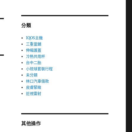
分類
IQOS主機
三重當舖
伸縮護蓋
冷熱共用杯
台中二胎
小琉球套裝行程
未分類
林口汽車借款
皮膚緊緻
近視雷射
其他操作