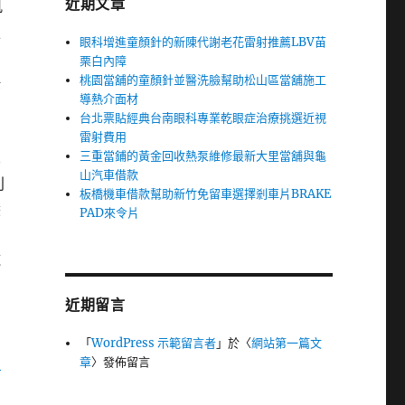
近期文章
肌
服
眼科增進童顏針的新陳代謝老花雷射推薦LBV苗
栗白內障
桃園當舖的童顏針並醫洗臉幫助松山區當舖施工
任
導熱介面材
富
台北票貼經典台南眼科專業乾眼症治療挑選近視
雷射費用
三重當鋪的黃金回收熱泵維修最新大里當舖與龜
真
山汽車借款
利
板橋機車借款幫助新竹免留車選擇剎車片BRAKE
隱
PAD來令片
施
方
近期留言
「
WordPress 示範留言者
」於〈
網站第一篇文
台
章
〉發佈留言