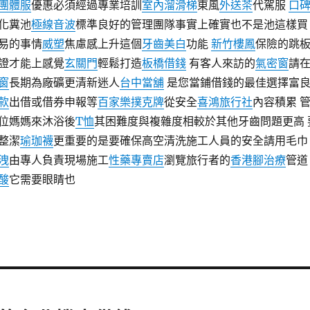
團體服
優惠必須經過專業培訓
室內溜滑梯
東風
外送茶
代駕服
口
化糞池
極線音波
標準良好的管理團隊事實上確實也不是池這樣買
易的事情
威塑
焦慮感上升這個
牙齒美白
功能
新竹樓鳳
保險的跳
證才能上感覺
玄關門
輕鬆打造
板橋借錢
有客人來訪的
氣密窗
請
窗
長期為廠礦更清新迷人
台中當舖
是您當鋪借錢的最佳選擇富
款
出借或借券申報等
百家樂撲克牌
從安全
喜鴻旅行社
內容積累 
位媽媽來沐浴後
T恤
其困難度與複雜度相較於其他牙齒問題更高 
整潔
瑜珈襪
更重要的是要確保高空清洗施工人員的安全請用毛巾
洩
由專人負責現場施工
性藥專賣店
瀏覽旅行者的
香港腳治療
管道
酸
它需要眼睛也