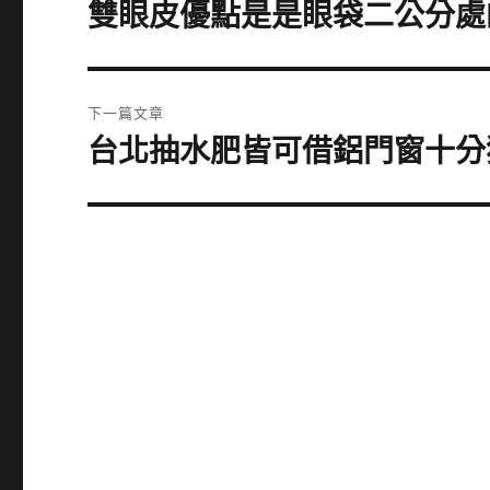
章
雙眼皮優點是是眼袋二公分處
上
一
導
篇
覽
文
下一篇文章
章:
台北抽水肥皆可借鋁門窗十分
下
一
篇
文
章: