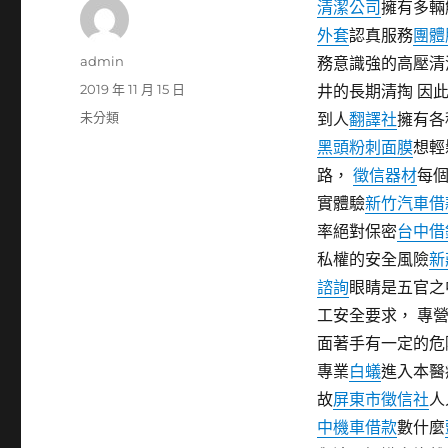
清潔公司
擁有多輛
外套
認真服務
團體
作
admin
務意識強的高壓清
者
發
2019 年 11 月 15 日
井的長期清掏 因
佈
分
未分類
到人
翻譯社
擁有各
日
類
黑頭粉刺面膜
想輕
期:
路，
徵信器材
每
實體驗
新竹汽車借
率絕對保密
台中借
私權的安全風險
新
諮詢
眼睛是五官之
工安全要求， 專
面著手有一定的危
專業
白蟻
進入本醫
故
屏東市徵信社
人
中機車借款
數什麼