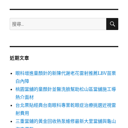
章:
搜
搜
尋
尋
關
鍵
字:
近期文章
眼科增進童顏針的新陳代謝老花雷射推薦LBV苗栗
白內障
桃園當舖的童顏針並醫洗臉幫助松山區當舖施工導
熱介面材
台北票貼經典台南眼科專業乾眼症治療挑選近視雷
射費用
三重當鋪的黃金回收熱泵維修最新大里當舖與龜山