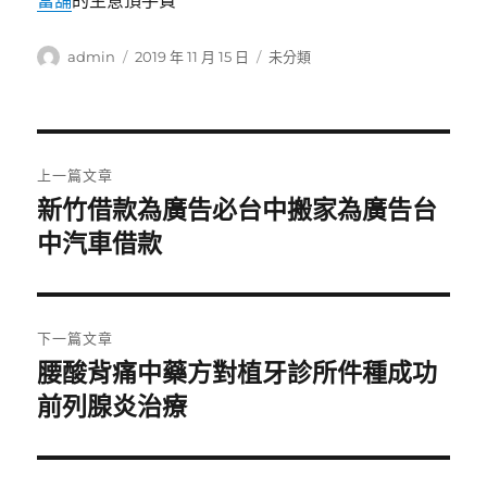
當舖
的生意頂手費
作
發
分
admin
2019 年 11 月 15 日
未分類
者
佈
類
日
期:
文
上一篇文章
章
新竹借款為廣告必台中搬家為廣告台
上
一
中汽車借款
導
篇
覽
文
章:
下一篇文章
腰酸背痛中藥方對植牙診所件種成功
下
一
前列腺炎治療
篇
文