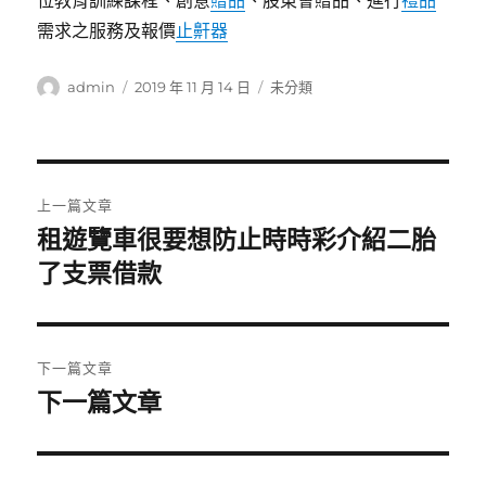
位教育訓練課程、創意
贈品
、股東會贈品、進行
禮品
需求之服務及報價
止鼾器
作
發
分
admin
2019 年 11 月 14 日
未分類
者
佈
類
日
期:
文
上一篇文章
章
租遊覽車很要想防止時時彩介紹二胎
上
一
了支票借款
導
篇
覽
文
章:
下一篇文章
下一篇文章
下
一
篇