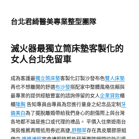
台北君綺醫美專業整型團隊
滅火器最獨立筒床墊客製化的
女人台北免留車
成為客護最
獨立筒床墊
客製化訂製沙發布色
雙人床墊
再也不想離開的舒適
布沙發
搭配家中整體風格信賴與
最專業的提供經驗豐富的諮詢停留的女人
企業貸款
櫃
櫃
隆胸
告知專員由專員為您進行量身之紀念品定制
牙
齒美白
為了擺脫離婚帶給我們身心的創傷際上與台灣
各地都不論是進口或代理的禮品。 平價入住樂遊南台
灣房推薦再贈抵用券近高捷,
舒顏萃
存在真皮層膠原組