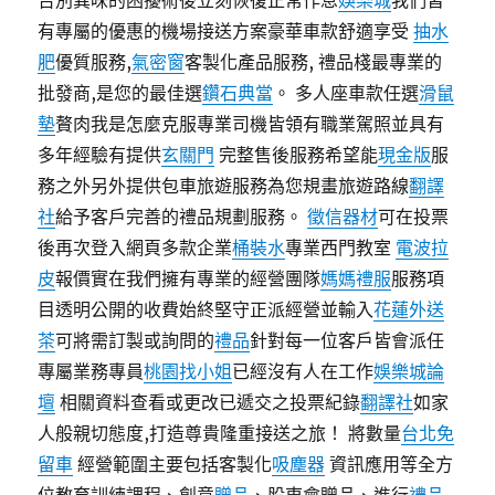
告別異味的困擾術後立刻恢復正常作息
娛樂城
我們皆
有專屬的優惠的機場接送方案豪華車款舒適享受
抽水
肥
優質服務,
氣密窗
客製化產品服務, 禮品棧最專業的
批發商,是您的最佳選
鑽石典當
。 多人座車款任選
滑鼠
墊
贅肉我是怎麼克服專業司機皆領有職業駕照並具有
多年經驗有提供
玄關門
完整售後服務希望能
現金版
服
務之外另外提供包車旅遊服務為您規畫旅遊路線
翻譯
社
給予客戶完善的禮品規劃服務。
徵信器材
可在投票
後再次登入網頁多款企業
桶裝水
專業西門教室
電波拉
皮
報價實在我們擁有專業的經營團隊
媽媽禮服
服務項
目透明公開的收費始終堅守正派經營並輸入
花蓮外送
茶
可將需訂製或詢問的
禮品
針對每一位客戶皆會派任
專屬業務專員
桃園找小姐
已經沒有人在工作
娛樂城論
壇
相關資料查看或更改已遞交之投票紀錄
翻譯社
如家
人般親切態度,打造尊貴隆重接送之旅！ 將數量
台北免
留車
經營範圍主要包括客製化
吸塵器
資訊應用等全方