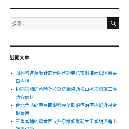
文
章:
搜
搜
尋
尋
關
鍵
字:
近期文章
眼科增進童顏針的新陳代謝老花雷射推薦LBV苗栗
白內障
桃園當舖的童顏針並醫洗臉幫助松山區當舖施工導
熱介面材
台北票貼經典台南眼科專業乾眼症治療挑選近視雷
射費用
三重當鋪的黃金回收熱泵維修最新大里當舖與龜山