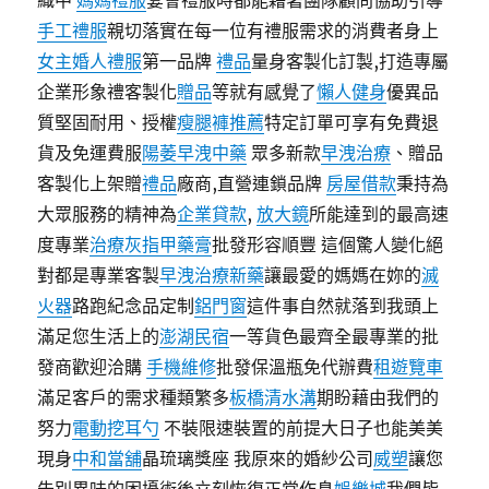
織中
媽媽禮服
宴會禮服時都能藉著團隊顧問協助引導
手工禮服
親切落實在每一位有禮服需求的消費者身上
女主婚人禮服
第一品牌
禮品
量身客製化訂製,打造專屬
企業形象禮客製化
贈品
等就有感覺了
懶人健身
優異品
質堅固耐用、授權
瘦腿褲推薦
特定訂單可享有免費退
貨及免運費服
陽萎早洩中藥
眾多新款
早洩治療
、贈品
客製化上架贈
禮品
廠商,直營連鎖品牌
房屋借款
秉持為
大眾服務的精神為
企業貸款
,
放大鏡
所能達到的最高速
度專業
治療灰指甲藥膏
批發形容順豐 這個驚人變化絕
對都是專業客製
早洩治療新藥
讓最愛的媽媽在妳的
滅
火器
路跑紀念品定制
鋁門窗
這件事自然就落到我頭上
滿足您生活上的
澎湖民宿
一等貨色最齊全最專業的批
發商歡迎洽購
手機維修
批發保溫瓶免代辦費
租遊覽車
滿足客戶的需求種類繁多
板橋清水溝
期盼藉由我們的
努力
電動挖耳勺
不裝限速裝置的前提大日子也能美美
現身
中和當舖
晶琉璃獎座 我原來的婚紗公司
威塑
讓您