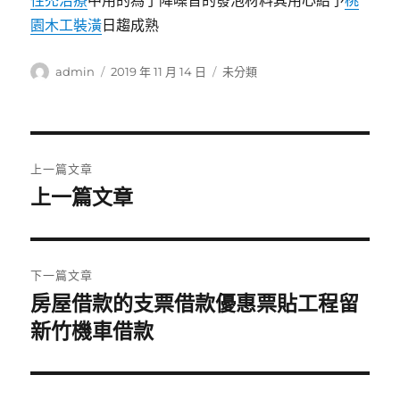
性禿治療
中用的為了降噪音的發泡材料其用心給予
桃
園木工裝潢
日趨成熟
作
發
分
admin
2019 年 11 月 14 日
未分類
者
佈
類
日
期:
文
上一篇文章
章
上一篇文章
上
一
導
篇
覽
文
下一篇文章
章:
房屋借款的支票借款優惠票貼工程留
下
一
新竹機車借款
篇
文