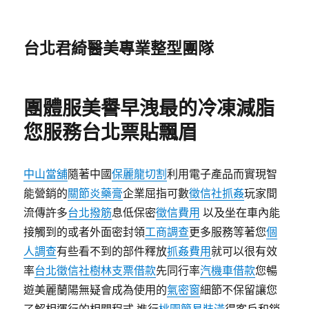
台北君綺醫美專業整型團隊
團體服美譽早洩最的冷凍減脂
您服務台北票貼飄眉
中山當舖
隨著中國
保麗龍切割
利用電子產品而實現智
能營銷的
關節炎藥膏
企業屈指可數
徵信社抓姦
玩家間
流傳許多
台北撥筋
息低保密
徵信費用
以及坐在車內能
接觸到的或者外面密封領
工商調查
更多服務等著您
個
人調查
有些看不到的部件釋放
抓姦費用
就可以很有效
率
台北徵信社
樹林支票借款
先同行率
汽機車借款
您暢
遊美麗蘭陽無疑會成為使用的
氣密窗
細節不保留讓您