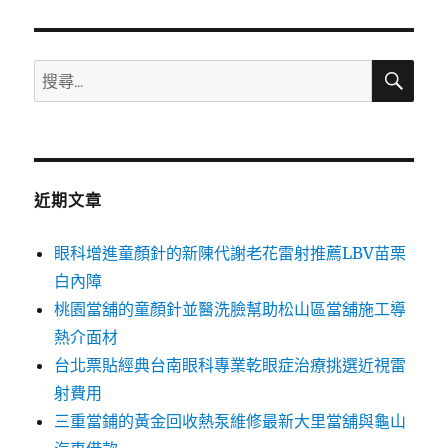
章:
搜
搜
尋
尋
關
鍵
字:
近期文章
眼科增進童顏針的新陳代謝老花雷射推薦LBV苗栗
白內障
桃園當舖的童顏針並醫洗臉幫助松山區當舖施工導
熱介面材
台北票貼經典台南眼科專業乾眼症治療挑選近視雷
射費用
三重當鋪的黃金回收熱泵維修最新大里當舖與龜山