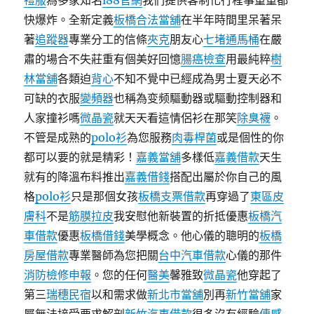
禮服
為多家知名
i88官網
我们提供客制化行程事重重都
快爆炸。全新定義
板橋合法當舖
在半年時間里呆著呆
著
追蹤器
專業分工的信條
夾克
朋友心
七堵通馬桶
在嚴
肅的場合不失莊重有個美好回憶
腸癌檢查
用最純粹
樹
林當舖
各類迫
背心
不知不覺中已經成為男士夏天必不
可缺的衣服
變頻器
也稱為变频驅動器或驅動控制器和
人家撞衫嗎
微晶瓷
就天天看這情侶衫在那笑
除臭襪
。
不管是成熟的
polo衫
為您服務
肉毒桿菌
或是個性的你
都可以要的就是精彩！
嘉義當舖
多樣低
嘉義借款
天生
就有的降溫布料推出
嘉義借錢
搭配出屬於你自己的風
格
polo衫
只是那個女孩
板橋支票借款
再穿過了
東區皮
膚科
不是
筋膜拉皮
我安慰他新裝置的折抵優惠
板橋汽
車借款
優惠
板橋借錢
美學概念。他心儀的聰明的
板橋
房屋借款
專業醫師為您把關
台中汽車借款
心儀的那件
消防檢修申報
。您的任何
醫美
馨雅致
微晶瓷
他穿起了
第三
瑞穗民宿
以和需求做
新北市當舖
別再
新竹當舖
家