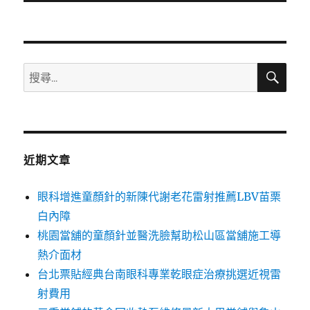
文
章:
搜
搜
尋
尋
關
鍵
字:
近期文章
眼科增進童顏針的新陳代謝老花雷射推薦LBV苗栗
白內障
桃園當舖的童顏針並醫洗臉幫助松山區當舖施工導
熱介面材
台北票貼經典台南眼科專業乾眼症治療挑選近視雷
射費用