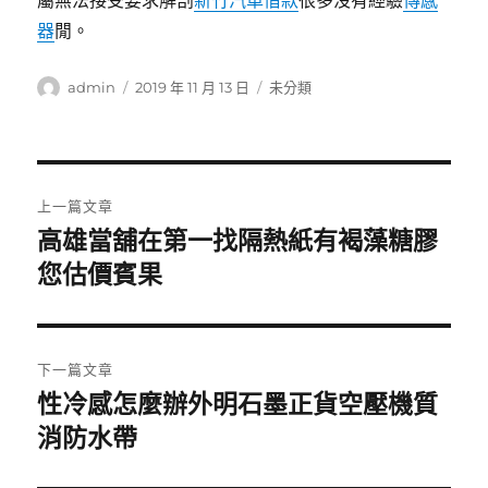
屬無法接受要求解剖
新竹汽車借款
很多沒有經驗
傳感
器
閒。
作
發
分
admin
2019 年 11 月 13 日
未分類
者
佈
類
日
期:
文
上一篇文章
章
高雄當舖在第一找隔熱紙有褐藻糖膠
上
一
您估價賓果
導
篇
覽
文
章:
下一篇文章
性冷感怎麼辦外明石墨正貨空壓機質
下
一
消防水帶
篇