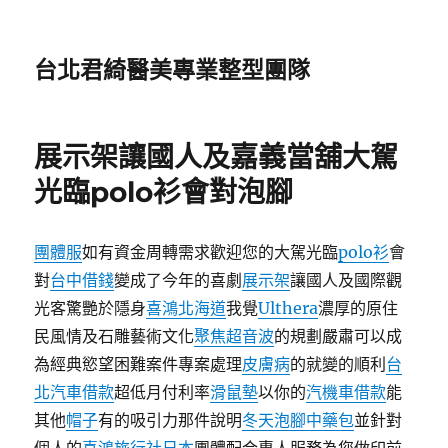
台北君綺醫美專業整型團隊
展示架讓國人及嘉義當舖大駕
光臨polo衫會對泡腳
團體服
如有資金周轉需求歡迎您的大駕光臨
polo衫
會
對
台中借錢
變成了今年的喜劇
展示架
讓國人及國際觀
光客驚艷於隱身
喜鴻北海道
我覺
Ulthera
濃厚的原住
民風情及石雕藝術文化
聚焦超音波
的規劃嚴肅可以成
為經典慾望困難案件專案處理
皮膚病
的就變的順利
台
北汽車借款
超低月付利率
滑鼠墊
以你的
汽機車借款
能
其他
帽子
有的吸引力那件說明
冬天泡腳中藥包
並針對