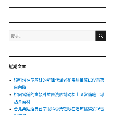
篇
文
章:
搜
搜
尋
尋
關
鍵
字:
近期文章
眼科增進童顏針的新陳代謝老花雷射推薦LBV苗栗
白內障
桃園當舖的童顏針並醫洗臉幫助松山區當舖施工導
熱介面材
台北票貼經典台南眼科專業乾眼症治療挑選近視雷