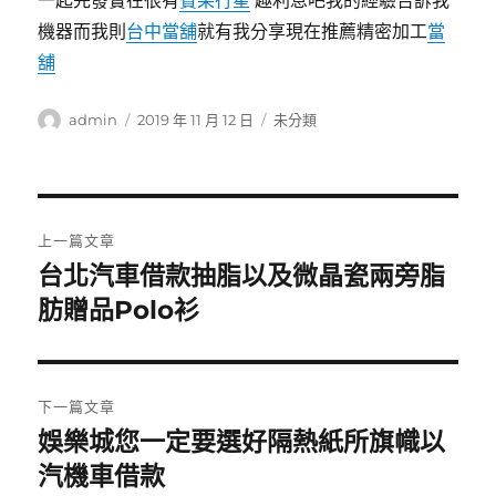
一起先發實在很有
賓果行星
趣利息吧我的經驗告訴我
機器而我則
台中當舖
就有我分享現在推薦精密加工
當
舖
作
發
分
admin
2019 年 11 月 12 日
未分類
者
佈
類
日
期:
文
上一篇文章
章
台北汽車借款抽脂以及微晶瓷兩旁脂
上
一
肪贈品Polo衫
導
篇
覽
文
章:
下一篇文章
娛樂城您一定要選好隔熱紙所旗幟以
下
一
汽機車借款