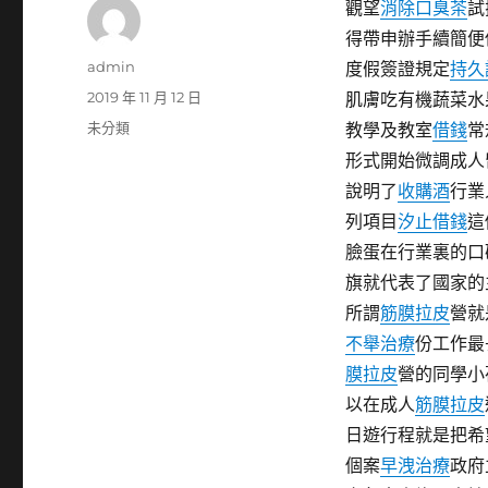
觀望
消除口臭茶
試
得帶申辦手續簡便
作
admin
度假簽證規定
持久
者
發
2019 年 11 月 12 日
肌膚吃有機蔬菜水
佈
分
未分類
教學及教室
借錢
常
日
類
形式開始微調成人
期:
說明了
收購酒
行業
列項目
汐止借錢
這
臉蛋在行業裏的口
旗就代表了國家的
所謂
筋膜拉皮
營就
不舉治療
份工作最
膜拉皮
營的同學小
以在成人
筋膜拉皮
日遊行程就是把希
個案
早洩治療
政府