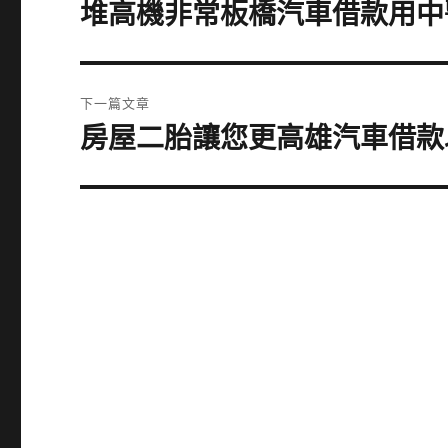
章
堆高機非常板橋汽車借款用中
上
一
導
篇
覽
文
下一篇文章
章:
房屋二胎讓您更高雄汽車借款
下
一
篇
文
章: