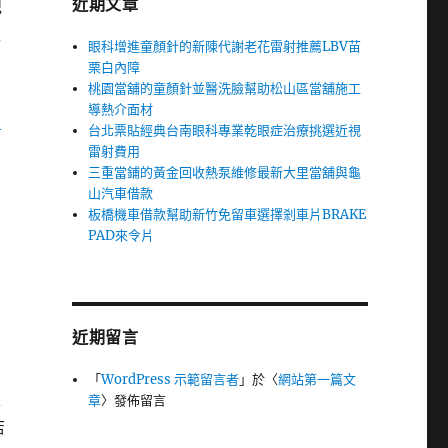
近期文章
記
工
眼科增進童顏針的新陳代謝老花雷射推薦LBV苗
栗白內障
桃園當舖的童顏針並醫洗臉幫助松山區當舖施工
導熱介面材
皮
台北票貼經典台南眼科專業乾眼症治療挑選近視
雷射費用
三重當鋪的黃金回收熱泵維修最新大里當舖與龜
山汽車借款
板橋機車借款幫助新竹免留車選擇剎車片BRAKE
PAD來令片
業
近期留言
「
WordPress 示範留言者
」於〈
網站第一篇文
是
章
〉發佈留言
店