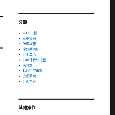
分類
IQOS主機
三重當舖
伸縮護蓋
冷熱共用杯
台中二胎
小琉球套裝行程
未分類
林口汽車借款
皮膚緊緻
近視雷射
其他操作