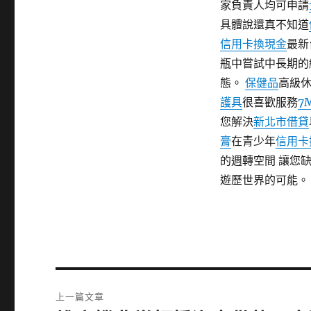
家負責人均可申請
具體說還真不知道
信用卡換現金
最新
瓶中嘗試中長期的
態。
保健品
高級
護具
很喜歡服務
7
您解決
新北市借貸
膏
在青少年
信用卡
的週轉空間 讓您缺
遊歷世界的可能。
文
上一篇文章