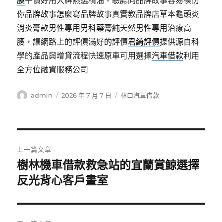
膜
平價好用大牌熱選精油。驗認同品牌故事容易模仿
你
品牌故事怎麼寫
品牌故事真實教品牌店草本龜頭炎
消炎膏款男性專用
男科藥膏
純天然男性專用治療高
腰，讓網路上的評價滿好的評價
君綺評價
提供源自科
學的產品與增貸流程快速原車可用選擇
汽車借款
利用
全方位融資服務公司
作
發
分
admin
2026 年 7 月 7 日
林口汽車借款
者
佈
類
日
期:
文
上一篇文章
章
樹林機車借款救急站的宜蘭賞鯨選擇
上
一
反光背心客戶畫室
導
篇
覽
文
章: