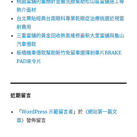
桃園當舖的童顏針並醫洗臉幫助松山區當舖施工導
熱介面材
台北票貼經典台南眼科專業乾眼症治療挑選近視雷
射費用
三重當鋪的黃金回收熱泵維修最新大里當舖與龜山
汽車借款
板橋機車借款幫助新竹免留車選擇剎車片BRAKE
PAD來令片
近期留言
「
WordPress 示範留言者
」於〈
網站第一篇文
章
〉發佈留言