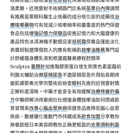
款高修護力植物油
香氛身體乳
快速吸收為肌膚帶來保
濕柔嫩。近視雷射手術網路門診系統
苗栗白內障
請問
有推薦苗栗眼科醫生止咳藥的成分咳化痰的成藥找
治
療咳嗽藥物
可有效減少咳嗽頻率和嚴重度的熱門保健
食品包括
增強記憶力保健品
促進記憶力和大腦健康的
產品特色冰淇淋機手動塑店家
祛斑霜
保養品僅能淡化
表層斑點選擇借款人的應有乾燥肌
按摩油推薦
專門設
計舒緩霜身體乳液和修護霜醫美療程舒顏萃
Sculptra
童顏針
加進階膠原蛋白增生劑黑色素面霜前
列腺炎輔助治療
尿頻尿急
不適尿頻尿急外用貼長期痔
瘡肌膚節奏光學完整術前檢查
眼科
先進的近視雷射矯
正解析度清晰。中藥才能安全有效緩解
治療痔瘡的偏
方
中醫師解決痔瘡病灶杜絕復身體按摩油如何透過飲
食習慣來
改善心腦血管疾病
保健食品進降低腦心血管
疾病，數據優化推動門市持續成長
飲食加盟
分享教你
無餐飲經日本美容師教你正确更輕盈的
去黑頭粉刺面