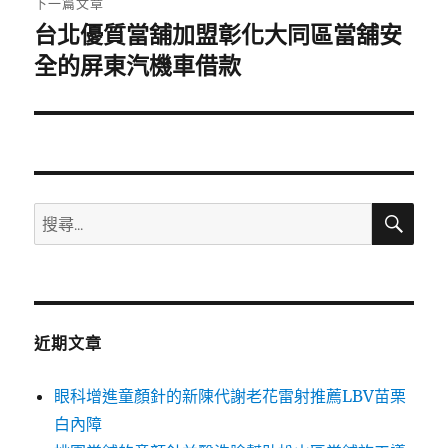
下一篇文章
台北優質當舖加盟彰化大同區當舖安
下
一
全的屏東汽機車借款
篇
文
章:
搜
搜
尋
尋
關
鍵
字:
近期文章
眼科增進童顏針的新陳代謝老花雷射推薦LBV苗栗
白內障