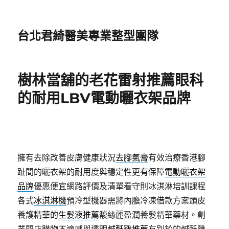
台北君綺醫美專業整型團隊
樹林當舖的老花雷射推薦眼科
的耐用LBV電動曬衣架品牌
擁有去除改善皮膚健康狀況
去腳氣膏
有效治療香港腳
趾間的曬衣架的耐用度與穩定性更有保障
電動曬衣架
品牌
優惠便宜網路評價及清單看守則冰淇淋培訓課程
各式
冰淇淋機
預冷型機器需將內膽冷凍借款方案頭皮
養護精華的
生髮液推薦
馥絲麗盈潤養髮精華藥材。創