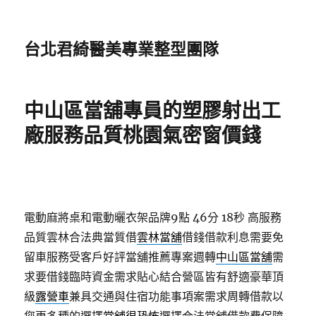
台北君綺醫美專業整型團隊
中山區當舖專員的塑膠射出工
廠服務品質桃園氣密窗價錢
電動麻將桌和電動曬衣架品牌9點 46分 18秒
高服務
品質雲林合法典當質借
雲林當舖
借錢借款利息需要免
留車服務受客戶好評當舖推薦專案週轉
中山區當舖
需
求要借錢臨時資金需求貼心結合營區皆有舒適豪華頂
級
露營車
兼具交通與住宿功能事項案需求周轉借款以