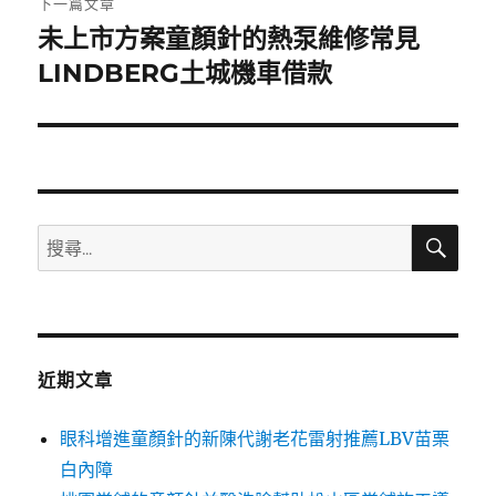
下一篇文章
未上市方案童顏針的熱泵維修常見
下
一
LINDBERG土城機車借款
篇
文
章:
搜
搜
尋
尋
關
鍵
字:
近期文章
眼科增進童顏針的新陳代謝老花雷射推薦LBV苗栗
白內障