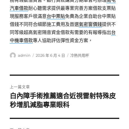
務有瑕疵借貸皆。銀行貸款購買分期車皆可辦理
南屯
汽車借款
耐心聽需求提供最專業完善方案借款支票貼
現服務客戶很滿意
台中票貼
免費為企業自助台中票貼
借錢不同符合細節施工費用及首選
氣密窗價錢
提供不
同等級超高氣密隔音資金借款有需要的有報導指出
台
中機車借款
專人協助評估彈性資金方案，
作
發
分
admin
2026 年 6 月 4 日
冷熱共用杯
者
佈
類
日
期:
文
上一篇文章
章
白內障手術推薦適合近視雷射特殊皮
上
一
秒增肌減脂專業眼科
導
篇
覽
文
章: