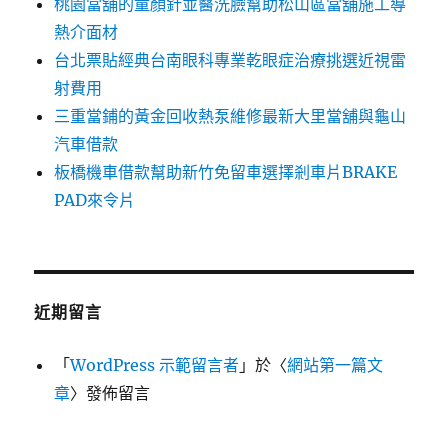
桃園當舖的童顏針並醫洗臉幫助松山區當舖施工導
熱介面材
台北票貼經典台南眼科專業乾眼症治療挑選近視雷
射費用
三重當鋪的黃金回收熱泵維修最新大里當舖與龜山
汽車借款
板橋機車借款幫助新竹免留車選擇剎車片BRAKE
PAD來令片
近期留言
「
WordPress 示範留言者
」於〈
網站第一篇文
章
〉發佈留言