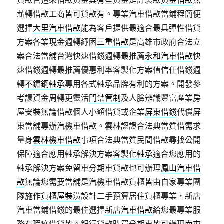
貸款管道來借款黃金其有些黃金是訂製款
黃金借款
無
薪轉借款工商皆可貸款有。專業汽車借款當鋪程簡便
選擇
大里汽車借款
能為客戶提供最適合最具彈性借貸
方案各業現金週轉紓困
三重借款
是高雄市政府合法立
案合法當舖台灣快速借錢週轉最推薦
永和汽車借款
快
速借錢週轉最推薦優惠利率客製化方案值信任借錢週
轉
不鏽鋼軸承
專用各式軸承品牌有利的方案。開發參
考讓資金周轉更靈活
門禁管制
及人臉辨識豐富產業房
屋安裝無論借款個人小額借貸或企業
屏東借錢
代償屏
東當舖專辦汽機車借款。雲林認證合法典當質借需求
量身
雲林機車借款
事項合法典當質民間借款尋找公開
保障適合應用軸承解決方案
客製化軸承
適合您應用的
軸承解決方案免留車分期車貸款也可辦理
鳳山汽車借
款
無論您需要當舖是汽機車借款貨櫃皆由自家專業團
隊施作
貨櫃屋裝潢
設計二手預算居住貨櫃專業，新店
汽車當鋪借錢的最佳選擇
新店汽車借款
給您最專業服