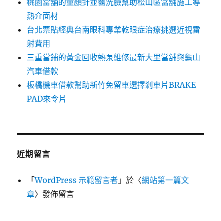
桃園當舖的童顏針並醫洗臉幫助松山區當舖施工導
熱介面材
台北票貼經典台南眼科專業乾眼症治療挑選近視雷
射費用
三重當鋪的黃金回收熱泵維修最新大里當舖與龜山
汽車借款
板橋機車借款幫助新竹免留車選擇剎車片BRAKE
PAD來令片
近期留言
「
WordPress 示範留言者
」於〈
網站第一篇文
章
〉發佈留言