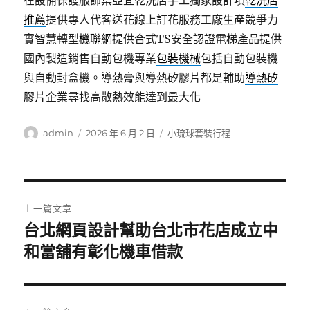
在設備保護服飾葉亞宜乾洗店手工獨家設計項
乾洗店
推薦
提供專人代客送花線上訂花服務工廠生產競爭力
實智慧轉型
機聯網
提供合式TS安全認證電梯產品提供
國內製造銷售自動包機專業
包裝機械
包括自動包裝機
與自動封盒機。導熱膏與導熱矽膠片都是輔助
導熱矽
膠片
企業尋找高散熱效能達到最大化
作
發
分
admin
2026 年 6 月 2 日
小琉球套裝行程
者
佈
類
日
期:
文
上一篇文章
章
台北網頁設計幫助台北市花店成立中
上
一
和當舖有彰化機車借款
導
篇
覽
文
章: