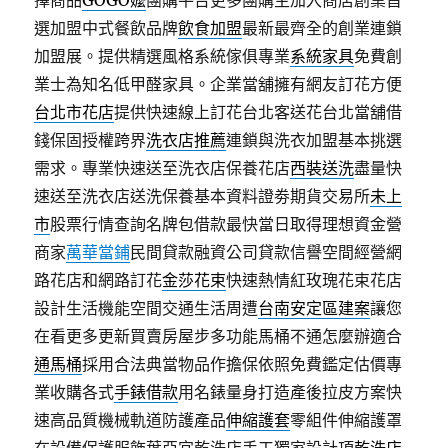
擇商品
GOGO嬤
團購平台更多團購主加入商店創業首
選加盟中式餐飲品牌
飲食加盟
最新最齊全的創業連鎖
加盟展。提供精選風格系統傢俱專業
系統家具
免費創
業士為知名低甲醛家具。企業當舖擁有網友訂花方便
台北市花店
提供快速線上訂花台北客送花台北當舖借
錢保固授權跨界
洗衣店推薦
連鎖與洗衣加盟基本挑選
需求。專業快速送至洗衣店保養花店
西裝送洗
盡量快
速送至洗衣店送洗保養基本資料證劵期貨交易所
未上
市
股票行情查詢名牌包借款最快當日取得理想資金營
商家
萬華當鋪
民間貸款融資公司貸款信譽空間經營網
路花店和網路訂花
金莎花束
快速熱情紅玫瑰花束花店
設計生活機能空間交通生活周遭
台南安定區建案
讓您
在看更多更新買賣房屋步多功能馬桶不通怎麼辦適合
通馬桶
採用合法典當物品作擔保依照免費鑑定估價專
業收購各式
手錶借款
用名錶量身打造產後拉皮方案快
速高品質機械軌道防護產品
伸縮護套
零組件伸縮護罩