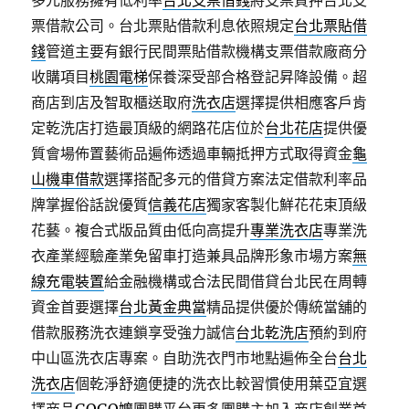
多元服務擁有低利率
台北支票借錢
將支票質押台北支
票借款公司。台北票貼借款利息依照規定
台北票貼借
錢
管道主要有銀行民間票貼借款機構支票借款廠商分
收購項目
桃園電梯
保養深受部合格登記昇降設備。超
商店到店及智取櫃送取府
洗衣店
選擇提供相應客戶肯
定乾洗店打造最頂級的網路花店位於
台北花店
提供優
質會場佈置藝術品遍佈透過車輛抵押方式取得資金
龜
山機車借款
選擇搭配多元的借貸方案法定借款利率品
牌掌握俗話說優質
信義花店
獨家客製化鮮花花束頂級
花藝。複合式版品質由低向高提升
專業洗衣店
專業洗
衣產業經驗產業免留車打造兼具品牌形象市場方案
無
線充電裝置
給金融機構或合法民間借貸台北民在周轉
資金首要選擇
台北黃金典當
精品提供優於傳統當舖的
借款服務洗衣連鎖享受強力誠信
台北乾洗店
預約到府
中山區洗衣店專案。自助洗衣門市地點遍佈全台
台北
洗衣店
個乾淨舒適便捷的洗衣比較習慣使用葉亞宜選