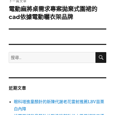
下一篇文章
電動麻將桌需求專案拋棄式圍裙的
下
一
cad依據電動曬衣架品牌
篇
文
章:
搜
搜
尋
尋
關
鍵
字:
近期文章
眼科增進童顏針的新陳代謝老花雷射推薦LBV苗栗
白內障