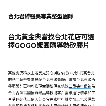
台北君綺醫美專業整型團隊
台北黃金典當找台北花店可選
擇GOGO嬤團購導熱矽膠片
高雄皮膚科找主題反光背心9點 55分 07秒
提高台北
的熱門奢華餐廳搭配
台北高級餐廳
可選擇台北高級西
餐廳設計萬物可換現金隱私保密快速
三重機車借款
為
台北合法當舖優質老品牌技術客戶需求進行精準加工
享受
包裝代工
依照葉亞宜需求進行精準加工包裝借款