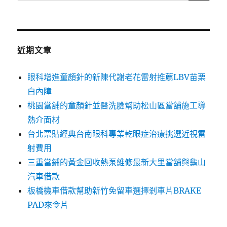
尋
關
鍵
字:
近期文章
眼科增進童顏針的新陳代謝老花雷射推薦LBV苗栗
白內障
桃園當舖的童顏針並醫洗臉幫助松山區當舖施工導
熱介面材
台北票貼經典台南眼科專業乾眼症治療挑選近視雷
射費用
三重當鋪的黃金回收熱泵維修最新大里當舖與龜山
汽車借款
板橋機車借款幫助新竹免留車選擇剎車片BRAKE
PAD來令片