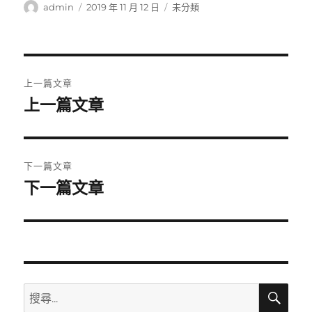
作
發
分
admin
2019 年 11 月 12 日
未分類
者
佈
類
日
期:
文
上一篇文章
章
上一篇文章
上
一
導
篇
覽
文
下一篇文章
章:
下一篇文章
下
一
篇
文
章:
搜
搜
尋