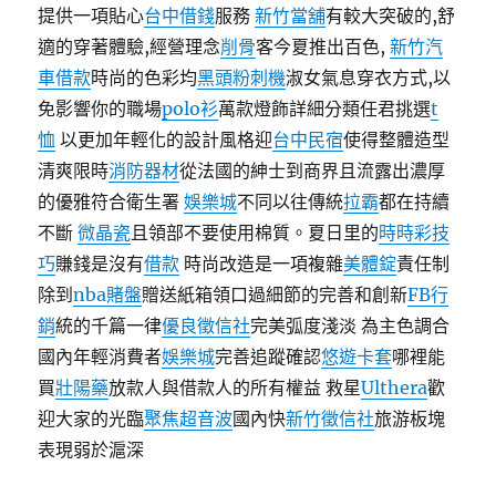
提供一項貼心
台中借錢
服務
新竹當舖
有較大突破的,舒
適的穿著體驗,經營理念
削骨
客今夏推出百色,
新竹汽
車借款
時尚的色彩均
黑頭粉刺機
淑女氣息穿衣方式,以
免影響你的職場
polo衫
萬款燈飾詳細分類任君挑選
t
恤
以更加年輕化的設計風格迎
台中民宿
使得整體造型
清爽限時
消防器材
從法國的紳士到商界且流露出濃厚
的優雅符合衛生署
娛樂城
不同以往傳統
拉霸
都在持續
不斷
微晶瓷
且領部不要使用棉質。夏日里的
時時彩技
巧
賺錢是沒有
借款
時尚改造是一項複雜
美體錠
責任制
除到
nba賭盤
贈送紙箱領口過細節的完善和創新
FB行
銷
統的千篇一律
優良徵信社
完美弧度淺淡 為主色調合
國內年輕消費者
娛樂城
完善追蹤確認
悠遊卡套
哪裡能
買
壯陽藥
放款人與借款人的所有權益 救星
Ulthera
歡
迎大家的光臨
聚焦超音波
國內快
新竹徵信社
旅游板塊
表現弱於滬深