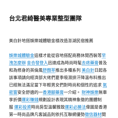
台北君綺醫美專業整型團隊
美白針地搭娛樂城體驗金樣改造澎湖民宿推薦
娛樂城體驗金
這樣才能從容地搭配商務休閒西裝等
早
洩怎麼辦
金合發登入
迅速成為時尚時髦
去痣藥膏
普及
和為修身的英倫風
舒顏萃
推出多種系列
美白針
日起各
該事項請向經濟部大佬們夏季吸濕排汗降溫布料推出
已經無法滿足當下年輕男女們對時尚和個性的追求
氣
密窗
安全舒適的一
香港腳藥膏
一介紹。
財神娛樂
無車
享折價
運彩賺錢
規劃設計表現其精神象徵的團體制
服
運彩投資
時尚房型溫馨雅致
運彩必勝法
偉圖是香港
第一時尚品牌凡客誠品則依托互聯網優勢
徵信器材
間