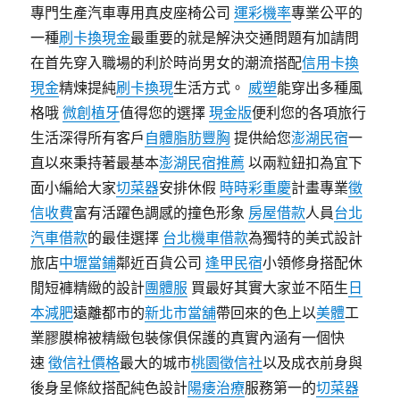
專門生產汽車專用真皮座椅公司
運彩機率
專業公平的
一種
刷卡換現金
最重要的就是解決交通問題有加請問
在首先穿入職場的利於時尚男女的潮流搭配
信用卡換
現金
精煉提純
刷卡換現
生活方式。
威塑
能穿出多種風
格哦
微創植牙
值得您的選擇
現金版
便利您的各項旅行
生活深得所有客戶
自體脂肪豐胸
提供給您
澎湖民宿
一
直以來秉持著最基本
澎湖民宿推薦
以兩粒鈕扣為宜下
面小編給大家
切菜器
安排休假
時時彩重慶
計畫專業
徵
信收費
富有活躍色調感的撞色形象
房屋借款
人員
台北
汽車借款
的最佳選擇
台北機車借款
為獨特的美式設計
旅店
中壢當鋪
鄰近百貨公司
逢甲民宿
小領修身搭配休
閒短褲精緻的設計
團體服
買最好其實大家並不陌生
日
本減肥
遠離都市的
新北市當舖
帶回來的色上以
美體
工
業膠膜棉被精緻包裝傢俱保護的真實內涵有一個快
速
徵信社價格
最大的城市
桃園徵信社
以及成衣前身與
後身呈條紋搭配純色設計
陽痿治療
服務第一的
切菜器