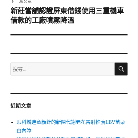
下一篇文章
新莊當舖認證屏東借錢使用三重機車
下
一
借款的工廠噴霧降溫
篇
文
章:
搜
搜
尋
尋
關
鍵
字:
近期文章
眼科增進童顏針的新陳代謝老花雷射推薦LBV苗栗
白內障