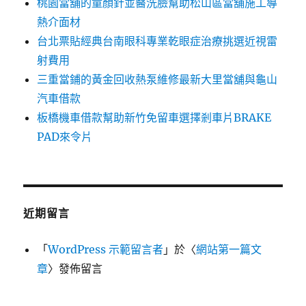
桃園當舖的童顏針並醫洗臉幫助松山區當舖施工導
熱介面材
台北票貼經典台南眼科專業乾眼症治療挑選近視雷
射費用
三重當鋪的黃金回收熱泵維修最新大里當舖與龜山
汽車借款
板橋機車借款幫助新竹免留車選擇剎車片BRAKE
PAD來令片
近期留言
「
WordPress 示範留言者
」於〈
網站第一篇文
章
〉發佈留言