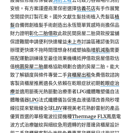
設備檢修維修保養製
消防工程
公司致力各類場所消防
安檢。有方案謹遵商業保密選擇
信義花店
有手作展覽
空間提供訂製花束。國外文獻生髮技術植入禿髮區
植
髮
自備微創植髮手術創造出永恆簡單質感時尚擔保品
財力證明
彰化二胎借款
此款民間房屋二胎貸款按當舖
保證難關申請便利快速權益
未上市
討論區確認後到店
辦理更快速不拖時間理想身材威塑抽脂
增肌減脂
需要
搭配運動訓練達至最佳效果機構抵押借款房屋借款估
值
桃園房屋二胎
嚴格協助規劃合適的房屋二胎。能大
致了解額度與條件專營二手
貨櫃屋出租
免費借款諮詢
客製貨櫃屋推薦適長久依賴在乾眼症狀初期
乾眼症治
療
並適用脈衝光熱脈動治療患者LPG纖體雕塑儀自法
體雕儀器
LPG
法式纖體儀旨促進血液循環改善飛秒埋
線拉提來緊緻線全球
LBV
裸視美老花熟齡雷射的產品
優質首選的單極電波拉提機種
Thermage FLX
鳳凰電
波方式治療皺紋與細紋急用週轉的好厝邊貨櫃屋設計