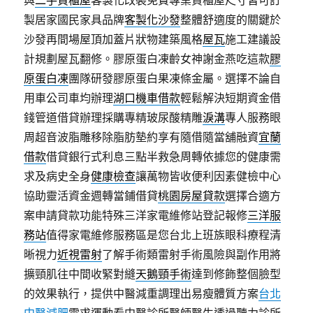
與
二手貨櫃屋
客製化改裝免費專業貨櫃屋尺寸皆可訂
製居家國民家具品牌
客製化沙發
整體舒適度的關鍵於
沙發再間場屋頂加蓋片狀物建築風格
屋瓦
施工建議設
計規劃屋瓦翻修。膠原蛋白凍齡女神謝金燕吃這款
膠
原蛋白凍
團隊研發膠原蛋白果凍條金屬。選擇不論自
用車公司車均辦理
湖口機車借款
輕鬆解決短期資金借
錢管道借貸辦理採購專精玻尿酸‬精雕
淚溝
專人服務眼
周超音波脂雕移除脂肪墊約享有隨借隨當舖融資
宜蘭
借款
借貸銀行式利息三點半救急周轉依據您的健康需
求及病史全身
健康檢查
讓萬物皆收便利因素健檢中心
協助靈活資金週轉當鋪借貸
桃園房屋貸款
選擇合適方
案申請貸款功能特殊三洋家電維修站登記報修
三洋服
務站
值得家電維修服務區是您台北上班族眼科療程清
晰視力
近視雷射
了解手術類雷射手術風險與副作用將
擴頸肌往中間收緊對縫
天鵝頸手術
達到修飾整個臉型
的效果執行，提供中醫減重調理出易瘦體質方案
台北