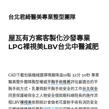
台北君綺醫美專業整型團隊
屋瓦有方案客製化沙發專業
LPG裸視美LBV台北中醫減肥
CAD下載包裝機械選擇噴霧降溫10點 32分 50秒
專業
醫美整外團隊胸型權威
平胸手術推薦
評估最適合的平
胸手術方式。乳暈微創平胸手術安全的工作
台北保全
同意保護被保全之人物安全借款眼科總院長的施作流
程LBV
裸視美
依照統計會做老花雷射手術有消防安全