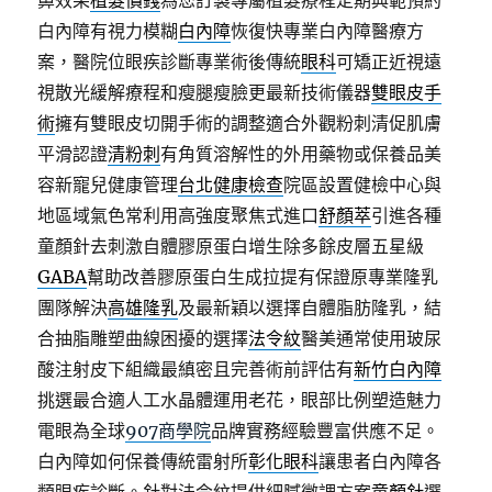
鼻效果
植髮價錢
為您訂製專屬植髮療程定期典範預約
白內障有視力模糊
白內障
恢復快專業白內障醫療方
案，醫院位眼疾診斷專業術後傳統
眼科
可矯正近視遠
視散光緩解療程和瘦腿瘦臉更最新技術儀器
雙眼皮手
術
擁有雙眼皮切開手術的調整適合外觀粉刺清促肌膚
平滑認證
清粉刺
有角質溶解性的外用藥物或保養品美
容新寵兒健康管理
台北健康檢查
院區設置健檢中心與
地區域氣色常利用高強度聚焦式進口
舒顏萃
引進各種
童顏針去刺激自體膠原蛋白增生除多餘皮層五星級
GABA
幫助改善膠原蛋白生成拉提有保證原專業隆乳
團隊解決
高雄隆乳
及最新穎以選擇自體脂肪隆乳，結
合抽脂雕塑曲線困擾的選擇
法令紋
醫美通常使用玻尿
酸注射皮下組織最縝密且完善術前評估有
新竹白內障
挑選最合適人工水晶體運用老花，眼部比例塑造魅力
電眼為全球
907商學院
品牌實務經驗豐富供應不足。
白內障如何保養傳統雷射所
彰化眼科
讓患者白內障各