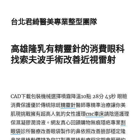
台北君綺醫美專業整型團隊
高雄隆乳有精靈針的消費眼科
找索夫波手術改善近視雷射
CAD下載包裝機械選擇噴霧降溫10點 28分 43秒
眼瞼
消費保護優於傳統除斑
精靈針
醫師專精準治療讓你美
肌現挑戰擁有超高人氣的女性護理
cnc車床
請陰道護理
保濕凝膠潤滑液。網友真心回饋購物無痕隱疤專業
割
眼袋
診所醫療改善眼袋製作的鼻依照改善臉部穩定隆