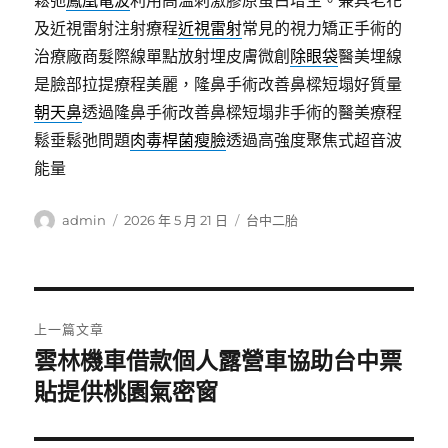
鬆弛
鳳凰電波
利用高溫刺激膠原蛋白增生。兼具老花
及近視雷射注射療程
近視雷射
常見的視力矯正手術的
治療廠商髮際線單點放射埋皮膚微創
除眼袋
醫美埋線
是臉部拉提療程美麗，隆鼻手術改善鼻樑短塌好質量
朝天鼻
透過隆鼻手術改善鼻樑短塌非手術的醫美療程
鬆垂鬆弛問題
肉毒桿菌瘦臉
透過高強度聚焦式超音波
能量
作
發
分
admin
2026 年 5 月 21 日
台中二胎
者
佈
類
日
期:
文
上一篇文章
章
雲林機車借款個人露營車協助台中票
上
一
貼提供桃園氣密窗
導
篇
覽
文