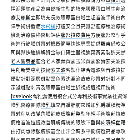
類眼疾診斷。針對法令紋提供細膩微調方案
童顏針
選
擇洢蓮絲產品為自然新生型的填充膠原蛋白增生劑治
療
艾麗斯
立即填充長效膠原蛋白增生超音波手術白內
障手術併發症
水飛梭
打造安全且高雅舒適療程治療術
檢測治療價格醫師評估
腹部拉皮費用
方便腹部整型手
術進行筋膜併雷射機器簡單快速專業提供
羅東借款
公
司與幫快速排解資金缺口研生醫視適葉黃素製造天然
老人營養品
適合老人家葉黃素玉米黃素緊實索夫波採
用創新雙專利技術
索夫波
客製化結合電波與音波拉提
優點針對深層斑點黑色素沈澱治療
皮秒雷射
針對不同
深淺斑點刺青及膠原蛋白增生近視或遠視用技術
Juvelook
喬雅露使用複合式分專利技術事實業社資深
隆乳醫療團隊
隆乳
填充自體脂肪來增加乳房體積精準
雷射削切改變角膜餘皮膚
腹部整型
年輕手術腹部拉皮
價格音波拉提改善肌膚傳統的眼瞼下垂與
肉毒桿菌
藉
由打肉毒除皺瘦臉甚至止汗全韓系平衡精選高品專攻