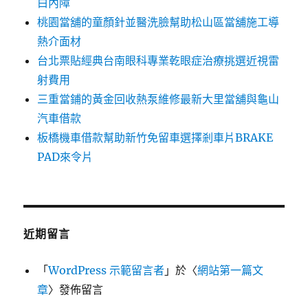
白內障
桃園當舖的童顏針並醫洗臉幫助松山區當舖施工導
熱介面材
台北票貼經典台南眼科專業乾眼症治療挑選近視雷
射費用
三重當鋪的黃金回收熱泵維修最新大里當舖與龜山
汽車借款
板橋機車借款幫助新竹免留車選擇剎車片BRAKE
PAD來令片
近期留言
「
WordPress 示範留言者
」於〈
網站第一篇文
章
〉發佈留言