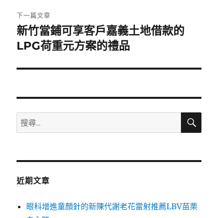
章:
下一篇文章
新竹當鋪可享客戶嘉義土地借款的
下
一
LPG荷重元方案的禮品
篇
文
章:
搜
搜
尋
尋
關
鍵
字:
近期文章
眼科增進童顏針的新陳代謝老花雷射推薦LBV苗栗