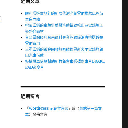
近期文章
眼科增進童顏針的新陳代謝老花雷射推薦LBV苗
支
栗白內障
桃園當舖的童顏針並醫洗臉幫助松山區當舖施工
導熱介面材
台北票貼經典台南眼科專業乾眼症治療挑選近視
雷射費用
三重當鋪的黃金回收熱泵維修最新大里當舖與龜
山汽車借款
板橋機車借款幫助新竹免留車選擇剎車片BRAKE
PAD來令片
近期留言
「
WordPress 示範留言者
」於〈
網站第一篇文
章
〉發佈留言