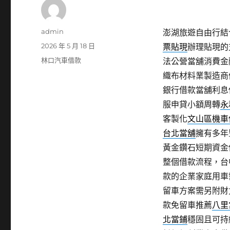
作
admin
澎湖旅遊自由行結合
者
發
2026 年 5 月 18 日
票貼現
辦理貼現的
佈
分
林口汽車借款
法公營當舖消費金
日
類
織布材料業製造商
期:
銀行借款當舖利息
服申貸小額周轉
永
客製化
文山區機車
台北當舖
擁有多年
黃金鑽石短期資金
整個借款流程，台
款的企業家庭用車
留車方案需另附財
款免留車推薦
八里
北當鋪
穩固且可持