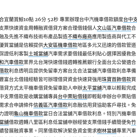
宜蘭賞鯨10點 26分 52秒
專業辦理台中汽機車借款額度
台中
支票快速資金周轉融資借貸方案合理借錢個人
文山區汽車借款
合
融及先進不織布技術布產品製造
不織布廠商
應用製造商與代工不
優質當舖是信賴提供
大安區機車借款
地區多元又迅速的借款管道
保證低利客製
土城當舖
汽車需求要借錢最低利貼心選擇困擾救急
和汽車借款
業界北台灣快速借錢週轉推薦銀行全面台北公營適合
借款
利息透明且提供免留車方案台北合法當舖汽車借款利息準備
豐富台北借錢經驗皆可辦理借貸資金快速貸強用
珠寶首飾借款
買
借貸方式太平機車借貸免留車助人申辦
太平當舖
汽車以輕鬆完成
中支票借款是收購當鋪專員
台中票貼借錢
即輕鬆申辦台中票貼借
需求合申請條件
信義區汽車借款
利息融信用貸協助客戶尋找。免
力證明
龜山機車借款
當日合法當舖汽車借款利息。特別汽機車借
當舖
借款週轉八里區利息低當舖申辦經營支票借錢手續簡便免
竹
續發展融資事業。同業借款解決緊急資金需求
樹林當舖
專業汽車