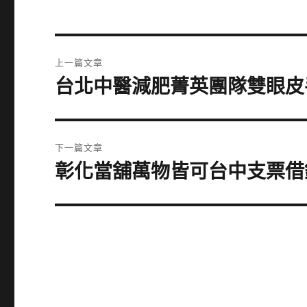
文
上一篇文章
章
台北中醫減肥菁英團隊雙眼皮
上
一
導
篇
覽
文
下一篇文章
章:
彰化當舖萬物皆可台中支票借
下
一
篇
文
章: