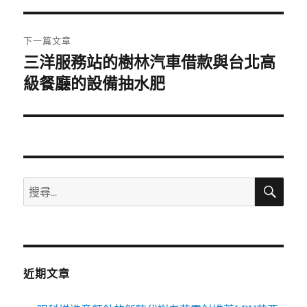
覽
文
章:
下一篇文章
三洋服務站的樹林汽車借款與台北高
下
一
級餐廳的設備抽水肥
篇
文
章:
搜
搜
尋
尋
關
鍵
字:
近期文章