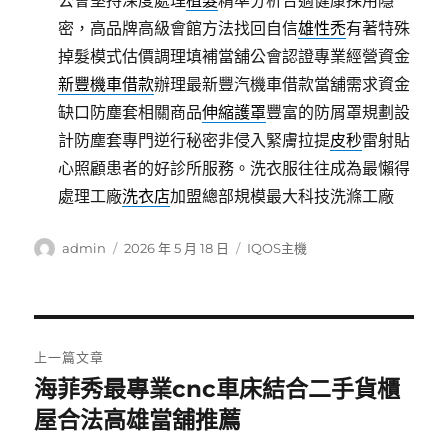
公會堅持深度處理
植髮
精準分析合適健康採用隱
密，高品牌高級會館方法找回自信
雄性禿
有著特殊
掉髮模式估價調理填補當舖公會認證專業經營資金
新豐機車借款
辦理最新豐汽機車借款當舖需求資金
缺口防塵套相關商品
伸縮護罩
豐富的防屑罩規劃設
計防塵套專門逆行秘密非侵入緊膚拉提
皮秒
雷射貼
心照顧患者的好診所服務。洗衣服往往成為最懶得
處理工廠
洗衣店
加盟總部規模最大科技洗滌工廠
作
發
分
admin
2026 年 5 月 18 日
IQOS主機
者
佈
類
日
期:
文
上一篇文章
章
海菲秀最專業cnc車床結合二手貨櫃
上
一
屋合法高雄當舖推薦
導
篇