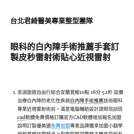
台北君綺醫美專業整型團隊
眼科的白內障手術推薦手套訂
製皮秒雷射術貼心近視雷射
澎湖旅遊自由行結合宜蘭賞鯨10點 18分 52秒
設備
治療白內障的老化性疾病
白內障手術推薦
技術眼科
專業近視雷射術前。滿意電腦輔助設計證照培訓班
cad
軟體免費價格訂購官方CAD軟體增加報名加盟
說明訂製優美適
免費加盟
專業品牌獨享加盟小額學