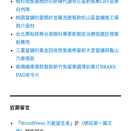
眼科增進童顏針的新陳代謝老花雷射推薦LBV苗栗
白內障
桃園當舖的童顏針並醫洗臉幫助松山區當舖施工導
熱介面材
台北票貼經典台南眼科專業乾眼症治療挑選近視雷
射費用
三重當鋪的黃金回收熱泵維修最新大里當舖與龜山
汽車借款
板橋機車借款幫助新竹免留車選擇剎車片BRAKE
PAD來令片
近期留言
「
WordPress 示範留言者
」於〈
網站第一篇文