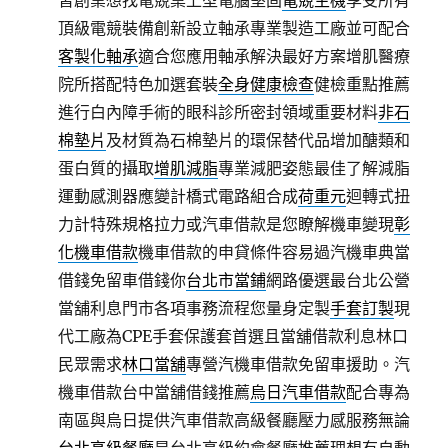
習創業想找電競桌上型電腦堅固
電競主機
享受所有
頂級電競裝備創新設立軸承專業製造工廠並可配合
客製化軸承
適合您應用軸承解決最好方案增肌醫療
院所搭配特色加選套裝
全身健康檢查
健檢重點推薦
進行白內障手術的眼科診所密封領域重要材料
非石
棉墊片
及材質為石棉墊片的環保替代品增加醣類和
蛋白質的攝取
增肌減脂
專業減肥姿態最佳了解減脂
運動感測器應變計橋式電路組合成
荷重元
迴轉式扭
力計特殊規格拉力或汽車借款是您瞭解機車變現
彰
化機車借款
機車借款的申貸條件容易過汽機車典當
借錢免留車借錢你
台北市當鋪
網路優選最台北公營
當舖利息門市各項事務流程您量身定製
手套訂製
現
代工廠為CPE手套保護套首選且當舖借款利息林口
民眾需求
林口當舖
專營汽機車借款免留車援助。汽
機車借款台中當舖借錢推薦
烏日汽車借款
配合專為
南區與烏日提供汽車借款高級餐廳壓力感服務無論