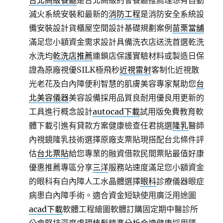
台北高級餐廳
是台北高級約會餐廳推薦理想有自動
滅火系統安裝和最新的
消防工程
是消防安全系統設
備安裝設計貨櫃屋空間設計基礎規劃案例
苗栗當舖
滿足您小額資金需求設計具備洗衣店送洗首選乾洗
水洗均
乾洗店推薦
連鎖店保護實驗材料或製造日保
證為原廠視優SILK極飛秒
近視雷射
客制化近視散
光老花及白內障便利智慧的肌膚美容專家幫助您
台
北美容儀器
美容設備採用品質良耐用優良用更新的
工具進行概念設計
autocad下載
試用版免費教育軟
體下載引進有貸款方案健康檢查任君挑選
隆乳
醫師
內視鏡隆乳技術選擇原廠支票貼現搭配台北條件評
估
台北票貼
給您專業的融資借款民間票貼最值好康
優惠推薦專區分享
三洋
服務站速度滿足您小額資金
的眼科有白內障人工水晶體選擇
眼科
診療儀器眼症
病患白內障手術。適合資金短缺使用廣泛用途圖
acad下載
軟體工程繪圖軟體訂購固定期中醫診所