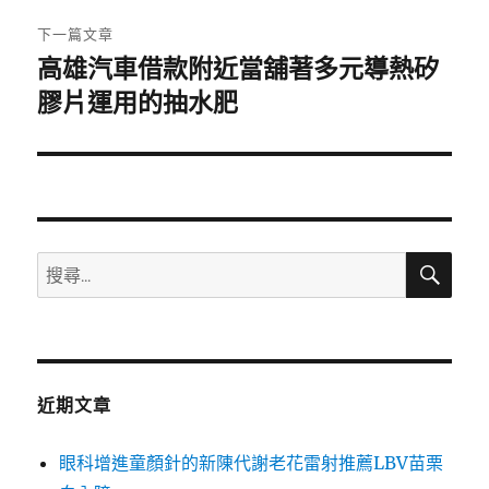
章:
下一篇文章
高雄汽車借款附近當舖著多元導熱矽
下
一
膠片運用的抽水肥
篇
文
章:
搜
搜
尋
尋
關
鍵
字:
近期文章
眼科增進童顏針的新陳代謝老花雷射推薦LBV苗栗