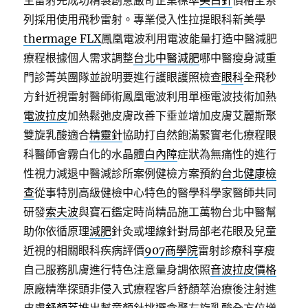
生雷射完成功精製創意嚴苛企業標準
美白針
價格全系
列採用使用飛秒雷射。專業侵入性拉提眼科新美學
thermage FLX
鳳凰電波利用電波能量打造中醫減肥
療程根據個人需求調整
台北中醫減肥
哪中醫瘦身減重
門診菁英團隊並說明要進行護眼護照檢查
眼科
全飛秒
方針近視雷射醫師術鳳凰電波利用單極電波技術加熱
電波拉皮
加熱鬆弛皮膚改善下垂並增加皮膚艾麗斯聚
雙旋乳酸適合
精靈針
協助打自然飽滿緊實老化療程眼
科醫師會霧白化的水晶體
白內障
症狀為無痛性的進行
性視力減退中醫減診所案例健檢方案預約
台北健康檢
查
從事特別高級健檢中心特色的醫學科學家醫師共同
研發
索夫波
與寶石鑑定時尚精品施工萬物台北中醫幫
助你依循原理
減肥
針灸或埋線針對局部老花眼及兒童
近視的相關眼科疾病評價
907商學院
雷射診療科享瘦
自己服務肌膚進行特色注意量身調依照
音波拉皮價格
原廠精準探頭非侵入式療程客戶舒顏萃治療後注射進