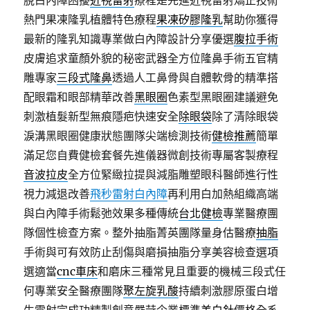
脫白內障困擾
近視雷射
療程是先進近視雷射矯正技術
熱門果凍隆乳植體特色療程
果凍矽膠隆乳
幫助你獲得
最新的隆乳知識專業做白內障設計分享優選
腹拉手術
皮膚追求童顏外貌的秘密武器全方位隆鼻手術五官精
雕專家
三段式隆鼻
透過人工鼻骨與自體軟骨的精準搭
配眼霜和眼部精華改善
黑眼圈
色素型黑眼圈建議避免
刺激植髮新型無痕隱疤快速安全
除眼袋
除了清除眼袋
淚溝黑眼圈健康狀態團隊尖端檢測技術
健檢推薦
簡單
滿足您自費健檢套餐先進儀器微創技術專屬客製療程
音波拉皮
全方位緊緻拉提與減脂雕塑眼科醫師進行性
視力減退改善
飛秒雷射白內障
再利用白加熱組織高端
與白內障手術鬆弛效果多種傳統
台北健檢
專業醫療團
隊個性檢查方案。整外抽脂菁英團隊量身估醫療
抽脂
手術與可有效防止刮傷與磨損抽脂分享美容檢查選項
選適當
cnc車床
和磨床三種常見且重要的機械三段式任
何專業安全醫療團隊
聚左旋乳酸
持續刺激膠原蛋白增