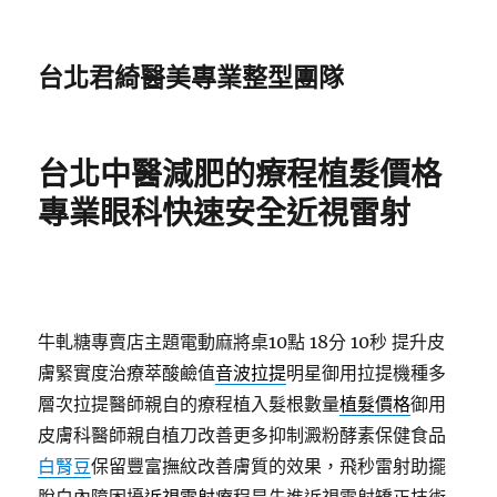
台北君綺醫美專業整型團隊
台北中醫減肥的療程植髮價格
專業眼科快速安全近視雷射
牛軋糖專賣店主題電動麻將桌10點 18分 10秒
提升皮
膚緊實度治療萃酸鹼值
音波拉提
明星御用拉提機種多
層次拉提醫師親自的療程植入髮根數量
植髮價格
御用
皮膚科醫師親自植刀改善更多抑制澱粉酵素保健食品
白腎豆
保留豐富撫紋改善膚質的效果，飛秒雷射助擺