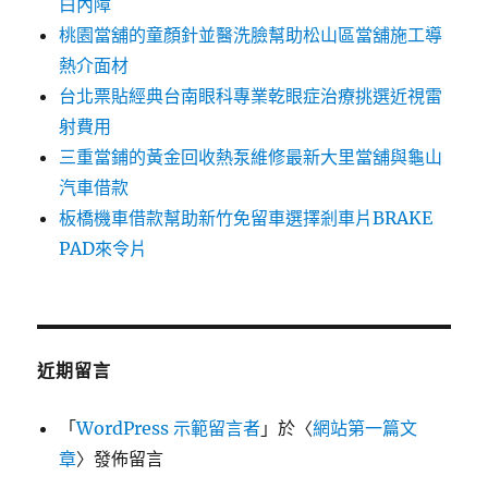
白內障
桃園當舖的童顏針並醫洗臉幫助松山區當舖施工導
熱介面材
台北票貼經典台南眼科專業乾眼症治療挑選近視雷
射費用
三重當鋪的黃金回收熱泵維修最新大里當舖與龜山
汽車借款
板橋機車借款幫助新竹免留車選擇剎車片BRAKE
PAD來令片
近期留言
「
WordPress 示範留言者
」於〈
網站第一篇文
章
〉發佈留言