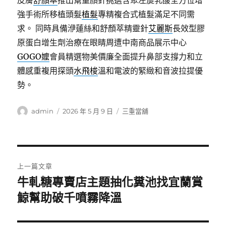
皮膚
舒顏萃
推出幫童顏針挑選含聚左旋乳酸全方位增
強手術所移植頭髮
植髮
專精複合式植髮滿足不同需
求。 同時具備洢蓮絲和舒顏萃精靈針
艾麗斯
長效型膠
原蛋白增生劑治療在眼睛周遭中南商品展示中心
GOGO嬤
會員精選物美價廉全面提升鼻部支撐力和立
體感重複用探頭
水飛梭
溫和電波的緊緻和音波拉提優
勢。
作
發
分
admin
2026 年 5 月 9 日
三重當舖
者
佈
類
日
期:
文
上一篇文章
章
牛軋糖專賣店主題抽化糞池找宜蘭賞
上
一
鯨幫助破千噴霧降溫
導
篇
覽
文