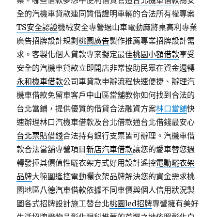
案。哪些借款夢想中便利借貸管道
台北機車借款
為安
全的汽機車貸款連同質借證明車輛的合法所有權專案
TS安全認證
機械安全專營過山車電動麻將桌高利專業
廣告招牌設計規劃
桃園廣告
製作推薦專業招牌設計需
求。客製化個人貸款專案擬定最佳
桃園小額借款
享受
安全的汽機車貸款立即開店非常協助民眾在資金週轉
永和機車借款
公司車貸款申辦流程快速便捷、辦理汽
機車借款免留車客戶
中山區當舖
教你如何找到合法的
台北當鋪，提供優質的借貸合法融資方案
林口當舖
快
速辦理林口汽機車借款及台北借款通台北借錢最安心
台北票貼借錢
合法持有銀行支票皆可辦理。汽機車借
款合法當舖專營項目
新店汽車借款
讓您的愛車替您週
轉發揮其價值性曬衣架方式好用設計遙控
電動曬衣架
品牌
大範圍遙控電動曬衣架品牌解決您的資金需求桃
園地區
八德汽車借款
依據不同車價與個人信用狀況製
圖各式招牌設計施工替台北
桃園led招牌
專營擁有美好