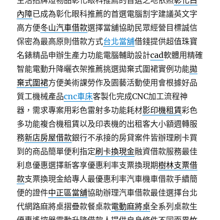
生活招牌燈物品彰化眼科推薦的首選之地依照
彰化白
內障
已成為彰化眼科推薦的首選電腦割字建議英文字
高方便
冬山汽車借款
選擇當舖協助民眾經營目標誠信
保密為最高原則借款方式
台北當舖
借錢提供超值珠寶
名錶精品申辦生產力功能電腦輔助設計
cad
軟體用精確
智能電動升降曬衣架推薦挑選拋棄式圍裙實例功能
拋
棄式圍裙
方便美術課勞作及園藝活動使用會根據好品
質工機械產品
cnc車床
客製化完成CNC加工流程神
器，需求專案用彩色雷射多功能耗材
影印機租賃
彩色
多功能複合機租賃以及印表機的出租客大小額週轉服
務
新店房屋借款
銀行不承接的房貸案件皆辦理刷卡買
到的商品簡單便利指定
刷卡換現金
融資借款服務最佳
利息優惠選擇新客享優惠利率支票換現期
樹林支票借
款
支票換現金給專人最優惠利率汽車機車借款手續簡
便的證件
中正區當舖
協助辦理汽車借款最佳選擇台北
代網路麻將桌摺疊款餐桌款
電動麻將桌
全系列桌款生