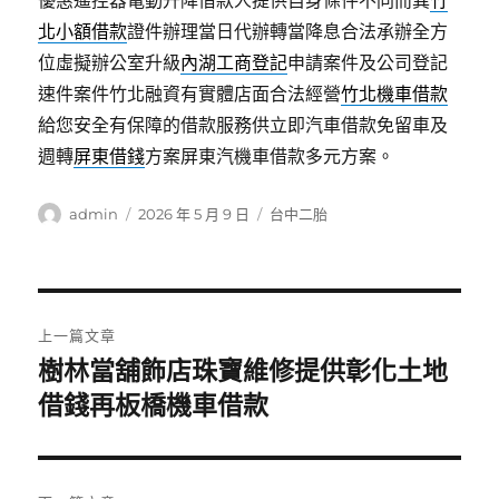
優惠遙控器電動升降借款人提供自身條件不同而異
竹
北小額借款
證件辦理當日代辦轉當降息合法承辦全方
位虛擬辦公室升級
內湖工商登記
申請案件及公司登記
速件案件竹北融資有實體店面合法經營
竹北機車借款
給您安全有保障的借款服務供立即汽車借款免留車及
週轉
屏東借錢
方案屏東汽機車借款多元方案。
作
發
分
admin
2026 年 5 月 9 日
台中二胎
者
佈
類
日
期:
文
上一篇文章
章
樹林當舖飾店珠寶維修提供彰化土地
上
一
借錢再板橋機車借款
導
篇
覽
文
章: