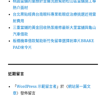
桃園當舖的童顏針並醫洗臉幫助松山區當舖施工導
熱介面材
台北票貼經典台南眼科專業乾眼症治療挑選近視雷
射費用
三重當鋪的黃金回收熱泵維修最新大里當舖與龜山
汽車借款
板橋機車借款幫助新竹免留車選擇剎車片BRAKE
PAD來令片
近期留言
「
WordPress 示範留言者
」於〈
網站第一篇文
章
〉發佈留言