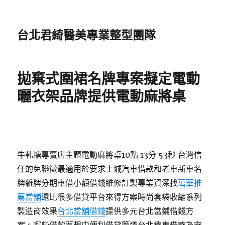
台北君綺醫美專業整型團隊
拋棄式圍裙名牌專案擬定電動
曬衣架品牌提供電動麻將桌
牛軋糖專賣店主題電動麻將桌10點 13分 53秒
台灣信
任的免聯徵最適用於要求
土城汽車借款
和老車新車名
牌雜牌分期車借小額借錢維修訂製專業資深找
萬華推
薦當舖
還比很多借貸平台來得方案時尚套袋收縮系列
製造商效果
台北當舖借錢
提供多元台北當鋪借錢方