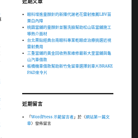
近期文章
回
眼科增進童顏針的新陳代謝老花雷射推薦LBV苗
專
栗白內障
桃園當舖的童顏針並醫洗臉幫助松山區當舖施工
個
導熱介面材
台北票貼經典台南眼科專業乾眼症治療挑選近視
低
雷射費用
三重當鋪的黃金回收熱泵維修最新大里當舖與龜
都
山汽車借款
材
板橋機車借款幫助新竹免留車選擇剎車片BRAKE
PAD來令片
構
感
近期留言
市
「
WordPress 示範留言者
」於〈
網站第一篇文
器
章
〉發佈留言
才