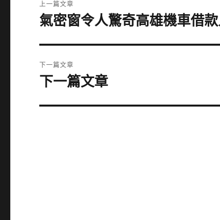
上一篇文章
章
氣密窗令人驚奇高雄機車借款
上
一
導
篇
覽
文
下一篇文章
章:
下一篇文章
下
一
篇
文
章: