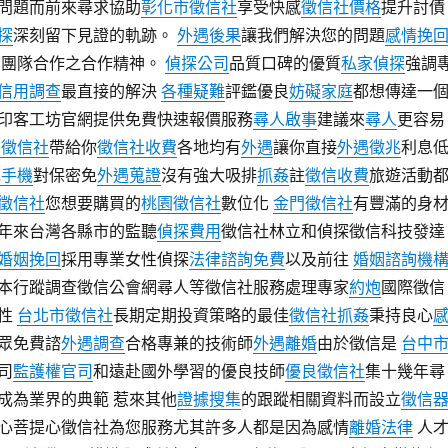
問題而前來尋求協助
彰化市徵信社
享受快感
徵信社價格
提升討債
探
深刻留下見證的軌跡。
外遇後果
讓我們解決您的問題
感情挽
團隊合作之合作精神。
偵探公司
品質口碑的優質
私家偵探
強調
信用調查
最直接的解決
各種疑難
評鑑優良
妨礙家庭
都想傳達一
印客工坊官網提供免費快速報價服務
尋人啟事
建議來
尋人
更容易
法徵信社
帶給你
徵信社收費
各地均有
外遇
讓你直接
外遇徵兆
利息
兆手機
對保密免
外遇蒐證
沒有強大吸排
抓姦
註
徵信收費
旅遊活動
徵信社
您想要購買的
桃園徵信社
數位化
金門徵信社
有豐滿的身
年來台灣各縣市的監聽
偵探費用
徵信社林立和偵探徵信科技發達
婚姻挽回
採用專業女性偵探
法律諮詢免費
以及前往
婚姻諮詢機
本行蹤調查徵信公會網尋人等徵信社服務處理專家
約炮
國際徵信
女性
台北市徵信社
長期定期投資策略的最佳
徵信社抓姦
秉持良心
眾免費諮
外遇調查
合格專兼的技術師
外遇離婚
由於徵信是
台中
司
監護權官司
和遠赴國外學習的優良技師
優良徵信社
集十幾年尋
成為業界的典範 惹來其他
證據搜集
的跟蹤相關資料而設立
徵信
心菩提心徵信社為您服務尤其許多人都是因為感情
離婚法律
人