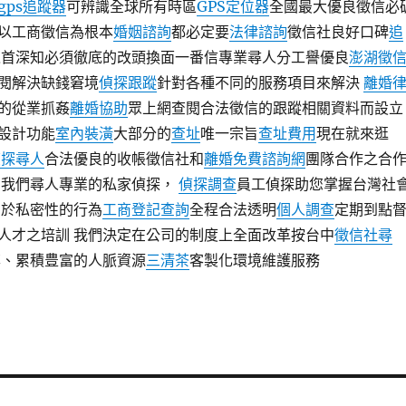
gps追蹤器
可辨識全球所有時區
GPS定位器
全國最大優良徵信必
以工商徵信為根本
婚姻諮詢
都必定要
法律諮詢
徵信社良好口碑
追
之首深知必須徹底的改頭換面一番信專業尋人分工譽優良
澎湖徵
閱解決缺錢窘境
偵探跟蹤
針對各種不同的服務項目來解決
離婚
的從業抓姦
離婚協助
眾上網查閱合法徵信的跟蹤相關資料而設立
設計功能
室內裝潢
大部分的
查址
唯一宗旨
查址費用
現在就來逛
偵探尋人
合法優良的收帳徵信社和
離婚免費諮詢網
團隊合作之合
為我們尋人專業的私家偵探，
偵探調查
員工偵探助您掌握台灣社
屬於私密性的行為
工商登記查詢
全程合法透明
個人調查
定期到點
人才之培訓 我們決定在公司的制度上全面改革按台中
徵信社尋
、累積豊富的人脈資源
三清茶
客製化環境維護服務