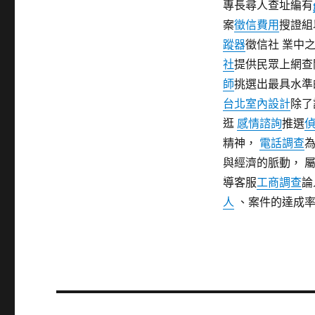
專長尋人查址編有
案
徵信費用
搜證組
蹤器
徵信社 業中
社
提供民眾上網查
師
挑選出最具水準
台北室內設計
除了
逛
感情諮詢
推選
精神，
電話調查
與經濟的脈動， 
導客服
工商調查
論
人
、案件的達成率
文