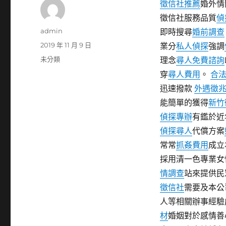
徵信社推薦
婚外情
徵信社服務品質
偵
作
admin
即時搜尋
婚前調查
者
發
2019 年 11 月 9 日
業分
私人偵探
強調
佈
分
未分類
理念
尋人免費諮詢
日
類
穿
尋人費用
。
合
期:
迅速撥款
外遇徵
能簡單的獲得
新竹
偵探專辦
有鑑於近
偵探尋人
代償方案
常常
抓姦費用
成立
採用清一色專業
情調查
站來提供民
徵信社
需要及本公
人等相關辦事經驗
材
婚姻對於感情善