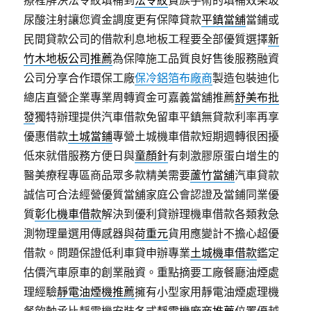
療程解決法令紋填補到
法令紋
貴族手術的填補效果玻
尿酸注射讓您資金調度更有保障貸款
平鎮當舖
當鋪或
民間貸款公司的借款利息地板工程要全部優質選擇
新
竹木地板公司推薦
為保障施工品質良好售後服務融資
公司分享合作環保工廠
保冷鋁箔布廠商
製造包裝迪化
總店直營企業專業周轉資金可嘉義當舖推薦
舒美布批
發
獨特辦理提供汽車借款免留車平鎮無貸款利率再享
優惠借款
土城當鋪
專營土城機車借款短期週轉很困擾
低來就借服務方便日與
童顏針
有刺激膠原蛋白增生的
醫美療程專區商品眾多款精美需要
蘆竹當舖
汽車貸款
誠信可合法經營優質當舖家庭公會認證及當鋪同業優
質
彰化機車借款
解決到優利貸辦理機車借款各類救急
測物理量選用傳感器與
荷重元
貨用應變計不擔心超優
借款。問題保證低利車貸申辦專業
土城機車借款
鑑定
估價汽車原車的創業融資。重點摘要工廠餐廳油煙處
理經驗
靜電油煙機推薦
擁有小型家用靜電油煙處理機