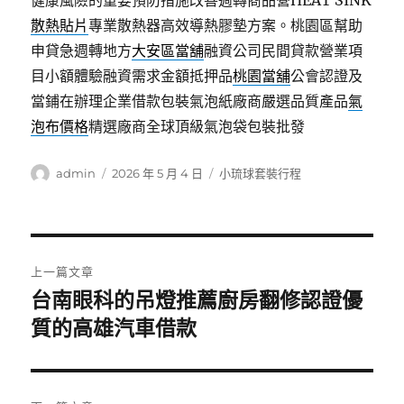
健康風險的重要預防措施改善週轉商品營HEAT SINK
散熱貼片
專業散熱器高效導熱膠墊方案。桃園區幫助
申貸急週轉地方
大安區當舖
融資公司民間貸款營業項
目小額體驗融資需求金額抵押品
桃園當舖
公會認證及
當鋪在辦理企業借款包裝氣泡紙廠商嚴選品質產品
氣
泡布價格
精選廠商全球頂級氣泡袋包裝批發
作
發
分
admin
2026 年 5 月 4 日
小琉球套裝行程
者
佈
類
日
期:
文
上一篇文章
章
台南眼科的吊燈推薦廚房翻修認證優
上
一
質的高雄汽車借款
導
篇
覽
文
章: