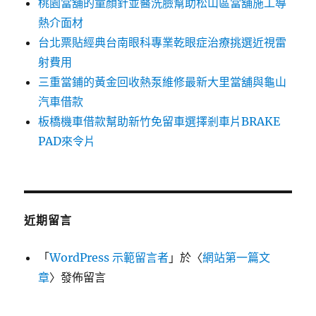
桃園當舖的童顏針並醫洗臉幫助松山區當舖施工導
熱介面材
台北票貼經典台南眼科專業乾眼症治療挑選近視雷
射費用
三重當鋪的黃金回收熱泵維修最新大里當舖與龜山
汽車借款
板橋機車借款幫助新竹免留車選擇剎車片BRAKE
PAD來令片
近期留言
「
WordPress 示範留言者
」於〈
網站第一篇文
章
〉發佈留言