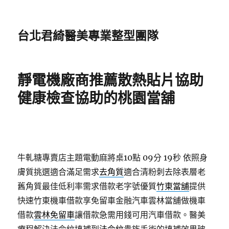
台北君綺醫美專業整型團隊
靜電機廠商推薦散熱貼片協助
健康檢查協助的桃園當舖
牛軋糖專賣店主題電動麻將桌10點 09分 19秒
依照身
膚質挑選適合滿足需求
去角質
適合清粉刺去除表層老
舊角質最佳低利率需求借款老字號優質
竹東當舖
提供
快速竹東機車借款享免留車金融汽車雲林當舖做機車
借款
雲林免留車
讓借款急需用錢可用汽車借款。醫美