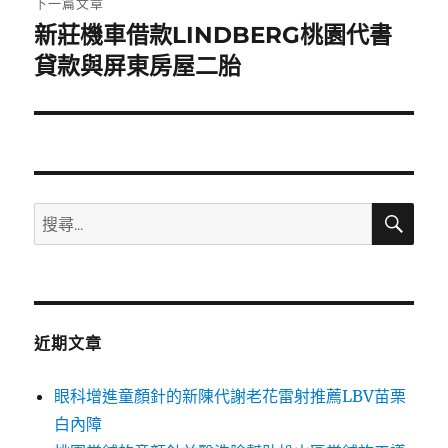
下一篇文章
新莊機車借款LINDBERG桃園代書
下
一
貸款與屏東房屋二胎
篇
文
章:
搜
搜
尋
尋
關
鍵
字:
近期文章
眼科增進童顏針的新陳代謝老花雷射推薦LBV苗栗
白內障