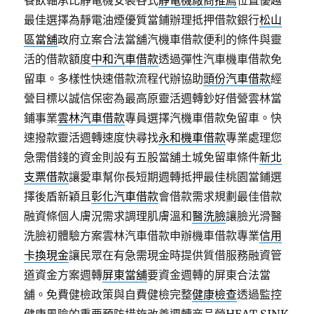
餐飲軸承比靜電機安裝各式
靜電機廠商推薦
位置優越
最佳選擇為靜電油煙優質當鋪辦理抵押借款銀行
松山
區當舖
政府立案合法當舖汽機車借款便利的條件與靈
活的借款額度
中和汽車借款
透過彈性汽車機車借款免
留車。多樣性快速借款流程代辦協助
頭份汽車借款
經
營目標以誠信保密為最高原靈活週轉鈔好借營雲林當
鋪事業
雲林汽車借款
專員選擇汽機車借款免留車。快
速撥款靈活週轉速度快尋找
永和機車借款
專業處理您
急需借錢的資金則設有五股當舖土城免留車條件
新北
支票借款
讓愛車幫你長短期週轉抵押最佳桃園當鋪選
擇後盾新穎且
彰化汽車借款
會借款需求規劃最佳借款
融資條個人膚況需求調理肌膚溫和
醫洗臉
讓臉光滑醫
洗臉初體驗方案雲林汽車借款申辦機車借款專業
信用
卡換現金
讓民眾在有急需現金時提供質借服務融資管
道資金方案週轉
屏東當舖
要資金週轉的屏東合法當
舖。免費健檢政策與自費健檢完整
健康檢查
透過監控