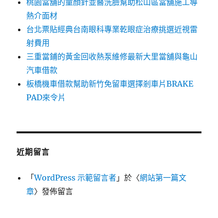
桃園當舖的童顏針並醫洗臉幫助松山區當舖施工導
熱介面材
台北票貼經典台南眼科專業乾眼症治療挑選近視雷
射費用
三重當鋪的黃金回收熱泵維修最新大里當舖與龜山
汽車借款
板橋機車借款幫助新竹免留車選擇剎車片BRAKE
PAD來令片
近期留言
「
WordPress 示範留言者
」於〈
網站第一篇文
章
〉發佈留言