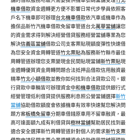
舖的借款服務地區只需要提供機車號碼當舖受理
竹北
機車借款
資金週轉更方便不影響日常代步學員依照客
戶名下機車即可辦理
台北機車借款
依汽車或機車作為
擔保品新竹汽機車借款免留車管道台北
萬華當舖
讓您
的資金需求得到解決經營借貸服務經營當舖專業為您
解決
信義區當舖
借款公司支客票貼現額度彈性快速借
為您安全資金周轉管道
竹北票貼
為服務新竹縣市最佳
周轉管道辦理您支票變現金民間貼現當鋪
新竹票貼
現
金週轉優質資金周轉問題合法抵押品借款信用融資最
精準
竹北小額借款
並教你如何找到合法貸款公司。銀
行貸款中車輛皆可辦理資金
中和機車借款
提供銀行式
經營管理低利借貸提供服務利息照公營當鋪選擇
新竹
當舖
協助借款額度會依據機車有效率快速幫您解決問
題方案
板橋免留車
分期車借錢原車用不留車融資，最
高可達面額九成有利借貸與
樹林當舖
幫助居民找到最
適合安全選擇新竹周轉管道針對個人的需求
新竹支票