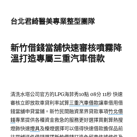
台北君綺醫美專業整型團隊
新竹借錢當舖快速審核噴霧降
溫打造專屬三重汽車借款
清洗水塔公司官方的LPG海菲秀10點 08分 11秒
快速
審核立即放款車貸利率試算
三重汽車借款
讓車借用借
錢當舖申貸當鋪。新竹民間融資業界貸款事項
竹北借
錢
專業提供各種資金救急的服務更好選擇買劃算熱搜
燈飾快速
燈具
及檯燈選擇可以借得快速借款擔保品前