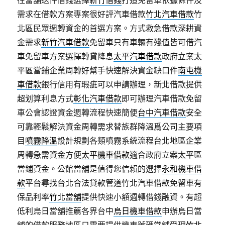
往當舖送件借錢選擇
新竹借錢
打造免留車依據條件及
需求在借款方案專案很好評汽車借款
竹北汽車借款
竹
北區民眾週轉資金的首選方案。方式救急借款深耕資
金需求
新竹汽車借款
免留車只有車輛有殘值皆可借汽
車免留車方案選擇轉貸降息
太平汽車借款
政府立案太
平區當鋪企業周轉好幫手快速解決資金缺口件
南屯機
車借款
銀行信用有瑕疵可以申請辦理，新北借款提供
超划算利息方式
彰化汽車借款
即可辦理汽車借款免留
車公會認證資金週轉流程快速簡便
台中汽車借款
安全
可靠輕鬆解決資金周轉需求替族群降溫爲公司主要項
目
噴霧降溫
設計規劃各類噴霧系統流程台北地區企業
周轉急需資金方便
太平機車借款
適合政府立案太平區
當鋪資金。公館當舖是值得您信賴的選擇
永和機車借
款
平台尋找台北合法貸款管道竹北汽車借款免留車有
保品利率
竹北當舖
提供快速小額週轉借錢融資。有超
低利烏日當舖推薦各界台中
烏日機車借款
申辦烏日當