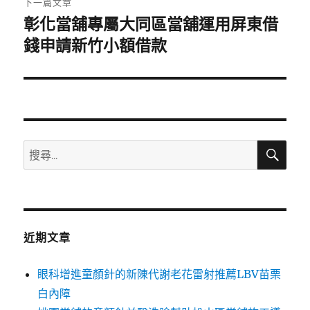
下一篇文章
彰化當舖專屬大同區當舖運用屏東借
下
一
錢申請新竹小額借款
篇
文
章:
搜
搜
尋
尋
關
鍵
字:
近期文章
眼科增進童顏針的新陳代謝老花雷射推薦LBV苗栗
白內障