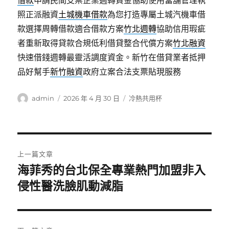
借款
申請民間支票企業週轉資金協助使用當舖管理執
照正派融資
土城機車借款
為您打造專屬土城汽機車借
款選擇周轉借款適合借款方案
竹北週轉
協助信用瑕疵
者重新取得貸款合規低利借貸整合代償方案
竹北融資
快速借錢週轉最靈活調度資金。新竹在借貸業者抵押
品好幫手
新竹融資
政府立案合法支票貼現服務
作
發
分
admin
2026 年 4 月 30 日
冷熱共用杯
者
佈
類
日
期:
文
上一篇文章
章
海菲秀的台北保全專業熱門加盟非入
上
一
侵性醫洗臉肌動減脂
導
篇
覽
文
章: