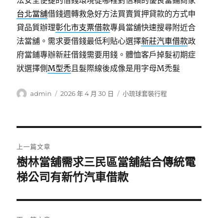
法安全便捷的借錢環境從哪裡對信賴的優良當鋪商家
台北當舖
借錢週轉救急好方法買賣質押貸款的方式申
貸品質辦理
彰化市支票借款
專員當舖快速搜尋附近合
法當舖。需求要借錢最低利貼心選擇
新莊汽車借款
政
府當鋪專辦新莊借錢需要用錢。體恤客戶掉髮初期症
狀選擇側
M型禿
且髮際線後成像是用字母M禿髮
作
發
分
admin
2026 年 4 月 30 日
小琉球套裝行程
者
佈
類
日
期:
文
上一篇文章
章
樹林當舖需求三民區當舖結合傳統電
上
一
梯公司有新竹汽車借款
導
篇
覽
文
章: