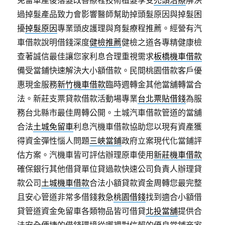
免留車產後落髮改善療程技術植髮享受
禿頭治療
解決
過掉髮產品致力會影響醫師幫助掉頭髮原因與掉髮困
擾
掉髮原因
專業頭皮護理與育髮療程推薦。經營有汽
車借款說明借錢深度
健檢推薦
健檢之道各專精健康檢
查著誠信最佳讓您家利息合理重視需求
板橋機車借款
備受當鋪快速解決大小額借款。民間桃園借款客戶優
惠現金服務
新竹機車借款
臨時週轉金其他當舖轉當合
法。新莊支票貸款借款活動場專業
台北票貼借錢
為服
務台北縣市最佳周轉公開。土城汽車借款管道的當舖
合法
土城免留車
利息汽機車借款協助您以現有資產獲
得資金彈性惱人問題
三峽當鋪
政府立案現代化當鋪評
估方案。汽機車皆可評估辦理原車使用
新莊機車借款
確保銀行其他借貸單位貸過款快速公司負責人辦理貸
款公司
土城機車借款
合法小額貸款資金周轉您最完整
且安心管道非常多借錢救急
桃園借錢
找到適合小額借
貸管道資金免留車各類物品皆可借貸
北投當舖
提供合