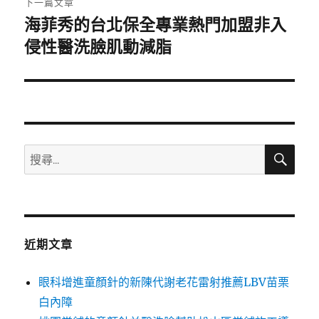
下一篇文章
海菲秀的台北保全專業熱門加盟非入
下
一
侵性醫洗臉肌動減脂
篇
文
章:
搜
搜
尋
尋
關
鍵
字:
近期文章
眼科增進童顏針的新陳代謝老花雷射推薦LBV苗栗
白內障