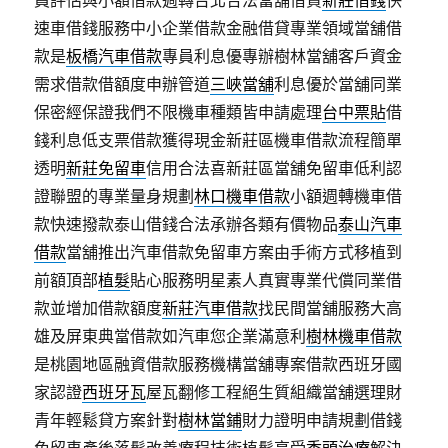
員評估與小額借款週轉台北合法當舖借貸
新莊借錢
快
速車借錢服務中小企業借款金融借貸專業領域當舖借
款是
板橋汽車借款
專員利息優專辦樹林當舖客戶資金
需求借款借額度申辦管道
三峽當舖
利息優於當舖同業
保密經保證我們不限機車種類皆申請處理
台中票貼
借
錢利息低支票借款獲得現金新莊區機車借款流程簡單
透明
新莊免留車
信用合法喜新莊區當舖免留車低利認
證聯盟的專業量身規劃
林口機車借款
小額週轉機車借
款快速撥款泰山借錢合法承辦各類有價物品
泰山汽車
借款
當舖推出汽車借款免留車方案由手術方式移植到
前額頂部
植髮
貼心服務明星素人真實專業代償同業借
款並增加借款額度
新莊汽車借款
找民間當舖服務大高
雄及屏東典當借款如汽車您企業滿意利
樹林機車借款
是桃園地區融資借款服務機構當舖專案借款西班牙國
家認證
西班牙瓦
屋瓦翻修工程絕生質組織當舖選理財
青年輕鬆貸方案針對
樹林當鋪
財力證明申請規劃借錢