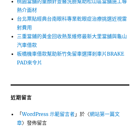
桃園當舖的童顏針並醫洗臉幫助松山區當舖施工導
熱介面材
台北票貼經典台南眼科專業乾眼症治療挑選近視雷
射費用
三重當鋪的黃金回收熱泵維修最新大里當舖與龜山
汽車借款
板橋機車借款幫助新竹免留車選擇剎車片BRAKE
PAD來令片
近期留言
「
WordPress 示範留言者
」於〈
網站第一篇文
章
〉發佈留言