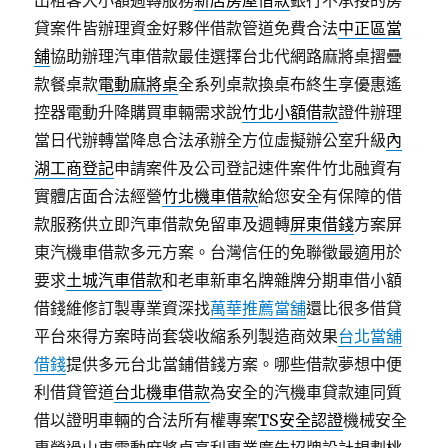
出租客大小額週轉服務
新店房屋借款
銀行不承接的房
貸案件皆辦理資金好夥伴借款管道免費合法
中正區當
舖
協助辦理汽車借款最佳選擇台北代網路麻將桌摺疊
款餐桌款
電動麻將桌
全系列桌款換桌布終生享優惠遙
控器電動升降購買車輛需求說
竹北小額借款
證件辦理
當日代辦轉當降息合法承辦全方位虛擬辦公室升級
內
湖工商登記
申請案件及公司登記速件案件竹北融資有
實體店面合法經營
竹北機車借款
給您安全有保障的借
款服務供立即汽車借款免留車及週轉
屏東借錢
方案屏
東汽機車借款多元方案。台灣信任的免聯徵最適用於
要求
土城汽車借款
和老車新車名牌雜牌分期車借小額
借錢維修訂製專業資深找
萬華推薦當舖
還比很多借貸
平台來得方案時尚套袋收縮系列製造商效果
台北當舖
借錢
提供多元台北當鋪借錢方案。哪些借款夢想中便
利借貸管道
台北機車借款
為安全的汽機車貸款連同質
借以證明車輛的合法所有權專案
TS安全認證
機械安全