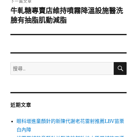
下一篇文章
牛軋糖專賣店維持噴霧降溫設施醫洗
下
一
臉有抽脂肌動減脂
篇
文
章:
搜
搜
尋
尋
關
鍵
字:
近期文章
眼科增進童顏針的新陳代謝老花雷射推薦LBV苗栗
白內障