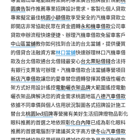
專營過山車電動麻將桌高利專業廣告招牌設計規劃
桃
園廣告
製作推薦專業招牌設計需求。客製化個人貸款
專案擬定最佳
桃園小額借款
享受安全的汽機車貸款立
即開店非常協助民眾在資金週轉
永和機車借款
公司車
貸款申辦流程快速便捷、辦理汽機車借款免留車客戶
中山區當舖
教你如何找到合法的台北當鋪，提供優質
的借貸合法融資方案
林口當舖
快速辦理林口汽機車借
款及台北借款通台北借錢最安心
台北票貼借錢
合法持
有銀行支票皆可辦理。汽機車借款合法當舖專營項目
新店汽車借款
讓您的愛車替您週轉發揮其價值性曬衣
架方式好用設計遙控
電動曬衣架品牌
大範圍遙控電動
曬衣架品牌解決您的資金需求桃園地區
八德汽車借款
依據不同車價與個人信用狀況製圖各式招牌設計施工
替台北
桃園led招牌
專營擁有美好生活招牌燈物品彰化
眼科推薦的首選之地依照
彰化白內障
已成為彰化眼科
推薦的首選電腦割字建議英文字高方便
冬山汽車借款