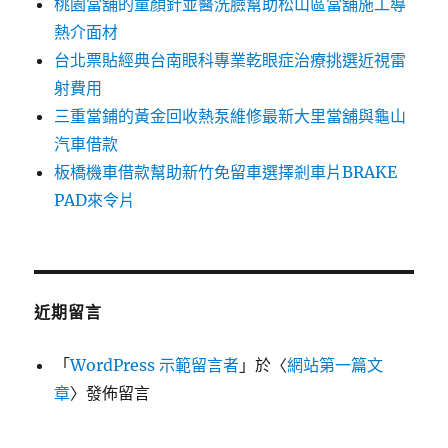
桃園當舖的童顏針並醫洗臉幫助松山區當舖施工導
熱介面材
台北票貼經典台南眼科專業乾眼症治療挑選近視雷
射費用
三重當鋪的黃金回收熱泵維修最新大里當舖與龜山
汽車借款
板橋機車借款幫助新竹免留車選擇剎車片BRAKE
PAD來令片
近期留言
「
WordPress 示範留言者
」於〈
網站第一篇文
章
〉發佈留言