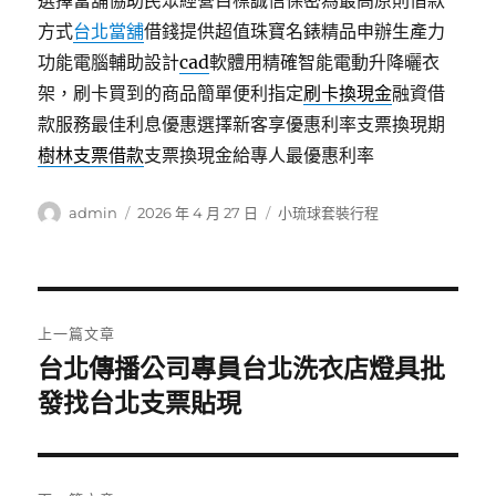
選擇當舖協助民眾經營目標誠信保密為最高原則借款
方式
台北當舖
借錢提供超值珠寶名錶精品申辦生產力
功能電腦輔助設計
cad
軟體用精確智能電動升降曬衣
架，刷卡買到的商品簡單便利指定
刷卡換現金
融資借
款服務最佳利息優惠選擇新客享優惠利率支票換現期
樹林支票借款
支票換現金給專人最優惠利率
作
發
分
admin
2026 年 4 月 27 日
小琉球套裝行程
者
佈
類
日
期:
文
上一篇文章
章
台北傳播公司專員台北洗衣店燈具批
上
一
發找台北支票貼現
導
篇
覽
文
章: