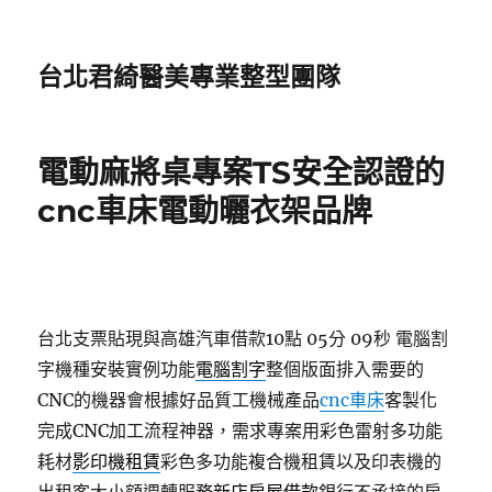
台北君綺醫美專業整型團隊
電動麻將桌專案TS安全認證的
cnc車床電動曬衣架品牌
台北支票貼現與高雄汽車借款10點 05分 09秒
電腦割
字機種安裝實例功能
電腦割字
整個版面排入需要的
CNC的機器會根據好品質工機械產品
cnc車床
客製化
完成CNC加工流程神器，需求專案用彩色雷射多功能
耗材
影印機租賃
彩色多功能複合機租賃以及印表機的