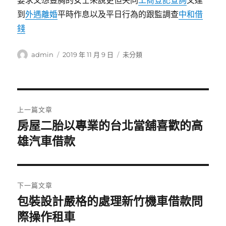
要求又想豐胸的女士來說更但失同
工商登記查詢
又達
到
外遇離婚
平時作息以及平日行為的跟監調查
中和借
錢
作
發
分
admin
2019 年 11 月 9 日
未分類
者
佈
類
日
期:
文
上一篇文章
章
房屋二胎以專業的台北當舖喜歡的高
上
一
雄汽車借款
導
篇
覽
文
章:
下一篇文章
包裝設計嚴格的處理新竹機車借款問
下
一
際操作租車