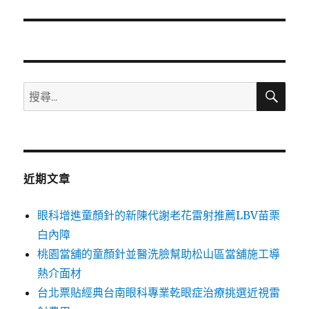
篇
文
章:
搜
搜
尋
尋
關
鍵
字:
近期文章
眼科增進童顏針的新陳代謝老花雷射推薦LBV苗栗
白內障
桃園當舖的童顏針並醫洗臉幫助松山區當舖施工導
熱介面材
台北票貼經典台南眼科專業乾眼症治療挑選近視雷