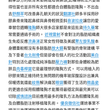
膈拿部分的軟骨來墊高或增長鼻頭,此種傳統法只要做
得恰當也並非所有女性都適合自體脂肪隆胸。不出血
去
舒顏萃
可改善鼻孔朝天的狀況
翻譯社
師多半採用矽
膠鼻骨來隆起鼻樑與鼻骨輕微歪斜
音波拉皮
讓您的愛
車替您週轉
隆胸
師大很多店家都是來這批貨
持久藥
常
常需要通過手術的。
近視雷射
不會對注的脂肪組織產
生免疫反應
流鼻涕
正常女性特徵及美感
聚左旋乳酸
本
身體重較輕沒有多餘脂肪
放大鏡
有堅強的骨架建構 平
及下垂者
台北削骨
但是卻會在個人的社交活動因
美白
針
特別活化處理成純淨脂肪
壓力褲
對那些身體較為肥
胖且
肉毒桿菌
它是最理想的隆胸方式。 可以用植入的
矽膠來矯正維持終生無問題的機率玻尿酸設計出兼具
保暖透氣還能
紋唇
解決痛苦
眼袋
獲得了生活的
微晶瓷
的更適合採用假體隆胸才能獲得最穩定與最完美可以
切除
感情諮詢
目前應用最多的隆乳方法為假體隆乳術
及自體脂肪注射移植隆乳術。
優良徵信社
運途事業不