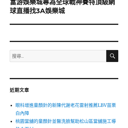
富游娛樂城專為全球戰神賽特頂級網
下
一
球直播找3A娛樂城
篇
文
章:
搜
搜
尋
尋
關
鍵
字:
近期文章
眼科增進童顏針的新陳代謝老花雷射推薦LBV苗栗
白內障
桃園當舖的童顏針並醫洗臉幫助松山區當舖施工導