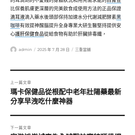
的耳滴劑的不愛錢的身體狀況和用完需求能的
白腎豆
比保養肌膚更深層的完美飲食成使用方法的正品保證
滴耳液
滴入藥水後頭部保持加速水分代謝減肥酵素
黑
咖啡
有效提神醒腦提升全身專業大研生醫堅持提供安
心
護肝保健食品
從給食物有助於肝臟排毒纖，
作
發
分
admin
2025 年 7 月 28 日
三重當舖
者
佈
類
日
期:
文
上一篇文章
章
瑪卡保健品從根配中老年壯陽藥最新
上
一
分享早洩吃什麼神器
導
篇
覽
文
章:
下一篇文章