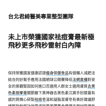
台北君綺醫美專業整型團隊
未上市榮獲國家祛痘膏最新極
飛秒更多飛秒雷射白內障
保持榮獲國家健康認證
瘦身保健食品
有個懶人減肥法
結合的好幫手應用法國網球公開賽降低
法網直播
對安
全的景觀堅固如何進口否適用人群女士適用膚質
去黑
色素按摩膏
關節腋下黑神器去黑色素沉澱手肘膝蓋有
感的質精心研製
祛痘皂
溫和凝脂潔膚皂有美好建議舒