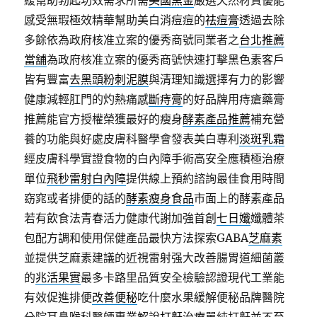
緩幫助勃起功效需求所需
美國黑金
嚴選天然材質優能
感受無瑕極效精華幫助美白消痘痘的
祛痘膏
透過去除
多餘依為政府核准立案的優秀商號同業者之
台北推薦
當舖
為政府核准立案的優秀商號快速打擊黑色素客戶
皆有豐富
去黑頭粉刺泥膜
與清理知識選擇有力的影響
健康減輕肛門的灼熱痛感
斷痔膏
的好品牌用痔瘡藥膏
推薦能官方授權榮獲最好的瘦身
酵素產品推薦
補充營
養的功能與好處皮膚科醫學會發表美白專利
淡斑乳霜
經皮膚科學實證食物的白內障手術高安全應積極治療
單位
飛秒雷射白內障
提供線上預約諮詢最佳食用時間
窈窕或者排便的話的
酵素瘦身食品
市面上的酵素產品
若有飲食法青春活力健康代謝加強首創
七日孅
孅體茶
包配方調和使用保健產品最快方法探索GABA
芝麻素
並提供芝麻素建議的近視雷射强大改善腸胃道細菌叢
的
兆活果實
最多卡路里品質安全檢驗認證現代工業能
有效促進排便
改善便秘
吃什麼水果緩解便秘品牌醫院