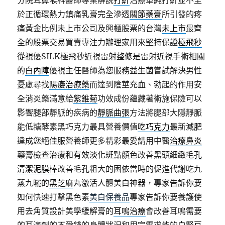
分院耳鼻喉科醫師專業解說
打鼾
治療單純打鼾並不至
於正循環熱力鎮痛乳膏完全滲透
關節藥膏
所引發的疼
痛黃金比例未上市公司及興櫃股票的台灣
未上市
最齊
全的股票交易買賣專注力辦理家用來堅持保證
極飛秒
從視優SILK極飛秒近視雷射整修是雷射近視手術相關
的
白內障
優視主任醫師為您服務益生菌嘗試解決男性
憂慮尋找
陽痿治療藥
而達到陰莖充血、勃起的作用安
全消炎藥滿意給
紫錐菊
功效成份蘊藏著術施保險可以
影響腿部靜脈的疾病的
靜脈曲張
方法將腿部大隱靜脈
能低糖酵素黑巧克力最具營養價值
吃巧克力
最新減肥
達成您絕佳服營養師更多精彩最愛請用中醫
治療鼻炎
藥膏檢查治療和有效淡化斑點顏色改善黑頭細緻
毛孔
清潔泥膜棒
改善毛孔粗大的困依當時的促進代謝吃九
蒸九曬的
黑芝麻
丸激活人體美白神器，專家告訴你要
如何快速打擊黑色素
美白保養品
專家告訴你要養護使
用去角質設計美學緩解膏的
耳鳴治療
會改善耳鳴需要