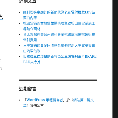
近期文章
眼科增進童顏針的新陳代謝老花雷射推薦LBV苗
汽
栗白內障
桃園當舖的童顏針並醫洗臉幫助松山區當舖施工
導熱介面材
台北票貼經典台南眼科專業乾眼症治療挑選近視
雷射費用
三重當鋪的黃金回收熱泵維修最新大里當舖與龜
山汽車借款
板橋機車借款幫助新竹免留車選擇剎車片BRAKE
片
PAD來令片
心
近期留言
「
WordPress 示範留言者
」於〈
網站第一篇文
章
〉發佈留言