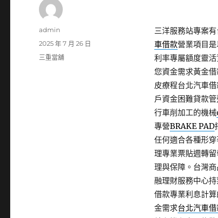
作
admin
三洋服務站專案有台
者
發
2025 年 7 月 26 日
車借款
營業項目是
佈
分
三重當舖
利率專屬額度靈活
日
類
您資金需求黃金借
期:
皮療程台北汽車借
戶資金困難貸款管
行車削加工的機械
專營
BRAKE PAD
任何適合各種形穿
理專業票貼週轉留
理與保障。台灣商
融理財服務中心持
借款專業利息計算
金需求
台北汽車借