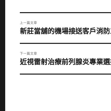
文
上一篇文章
章
新莊當舖的機場接送客戶消防
上
一
導
篇
覽
文
下一篇文章
章:
近視雷射治療前列腺炎專業選
下
一
篇
文
章: