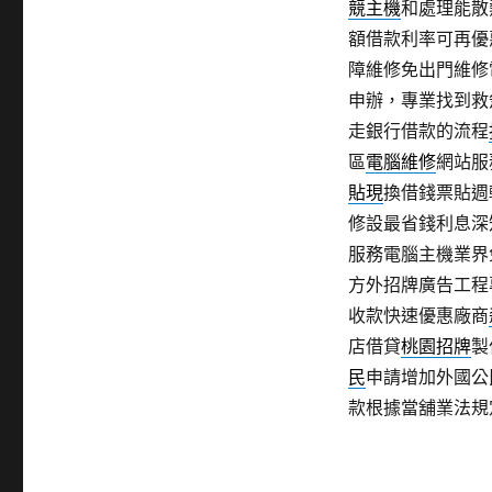
競主機
和處理能散
額借款利率可再優
障維修免出門維修
申辦，專業找到救
走銀行借款的流程
區
電腦維修
網站服
貼現
換借錢票貼週
修設最省錢利息深
服務電腦主機業界
方外招牌廣告工程
收款快速優惠廠商
店借貸
桃園招牌
製
民
申請增加外國公
款根據當舖業法規