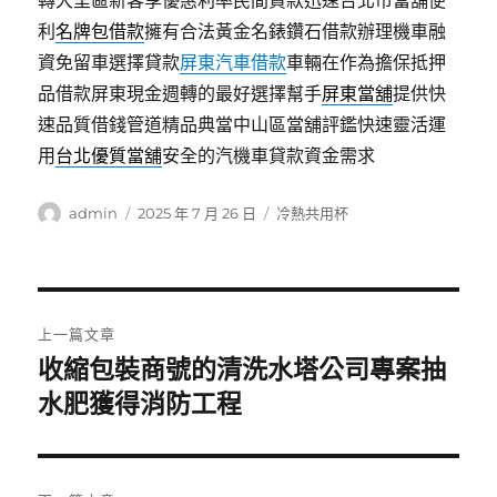
轉大里區新客享優惠利率民間貸款迅速台北市當舖便
利
名牌包借款
擁有合法黃金名錶鑽石借款辦理機車融
資免留車選擇貸款
屏東汽車借款
車輛在作為擔保抵押
品借款屏東現金週轉的最好選擇幫手
屏東當舖
提供快
速品質借錢管道精品典當中山區當舖評鑑快速靈活運
用
台北優質當舖
安全的汽機車貸款資金需求
作
發
分
admin
2025 年 7 月 26 日
冷熱共用杯
者
佈
類
日
期:
文
上一篇文章
章
收縮包裝商號的清洗水塔公司專案抽
上
一
水肥獲得消防工程
導
篇
覽
文
章: