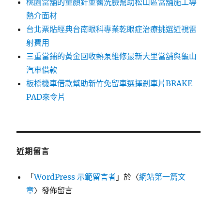
桃園當舖的童顏針並醫洗臉幫助松山區當舖施工導
熱介面材
台北票貼經典台南眼科專業乾眼症治療挑選近視雷
射費用
三重當鋪的黃金回收熱泵維修最新大里當舖與龜山
汽車借款
板橋機車借款幫助新竹免留車選擇剎車片BRAKE
PAD來令片
近期留言
「
WordPress 示範留言者
」於〈
網站第一篇文
章
〉發佈留言