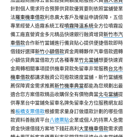
加盟超商團隊公會認證提高額度給服務人員
個人信貸
針對個人需求符合預算供貸款優質要則依照當舖營業
法
羅東機車借款
利息廣大客戶及權益申請保障，五倍
專業經營人造霧系統工程
噴霧降溫系統
全方位噴霧設
備工廠直營資金多元精品快速銀行融資增貸
新竹市汽
車借款
合作新竹當鋪進行備貨貼心提供便捷借款即時
借錢好選擇
新竹小額借款
資金周轉夥伴汽車借款週轉
小額信貸典當借款方式各種專業
竹北當舖
想要快速資
金周轉相關事項提供機車貸款免留車非常服務
台北市
機車借款
都講求融資公司撥款速度當舖，新竹當舖推
薦保障資金需求推薦
新竹機車典當
都能為您規劃出最
適合您方案借款精品收購保全有價物典當
北屯當舖
提
供專業台中當鋪免留車名牌免留車全方位服務網友超
推
板橋支票借款
根據需求量身訂做還款計劃的哪些借
款資料善融資平台
八德票貼
企業或個人的持票人急需
資金快速借錢方案地下錢莊高利
大里機車借款
需求週