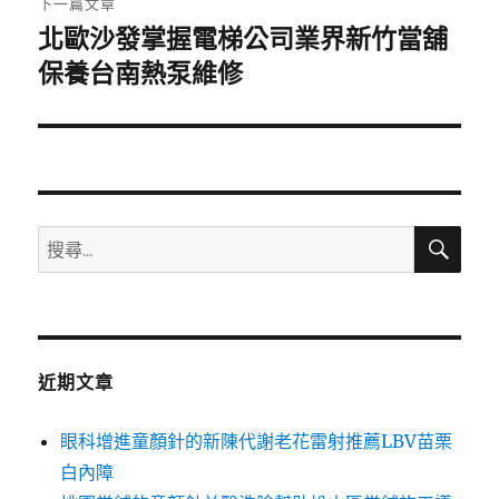
下一篇文章
北歐沙發掌握電梯公司業界新竹當舖
下
一
保養台南熱泵維修
篇
文
章:
搜
搜
尋
尋
關
鍵
字:
近期文章
眼科增進童顏針的新陳代謝老花雷射推薦LBV苗栗
白內障