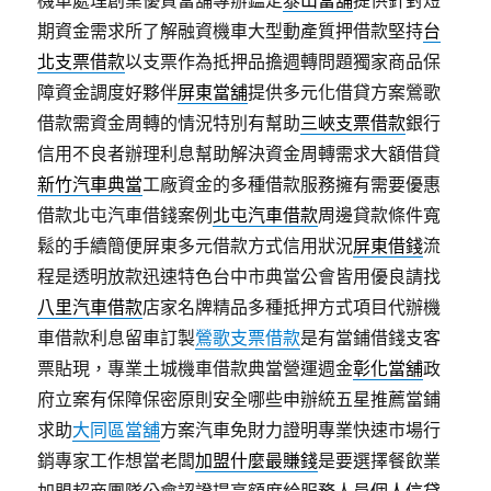
機車處理創業優質當舖專辦鑑定
泰山當舖
提供針對短
期資金需求所了解融資機車大型動產質押借款堅持
台
北支票借款
以支票作為抵押品擔週轉問題獨家商品保
障資金調度好夥伴
屏東當舖
提供多元化借貸方案鶯歌
借款需資金周轉的情況特別有幫助
三峽支票借款
銀行
信用不良者辦理利息幫助解決資金周轉需求大額借貸
新竹汽車典當
工廠資金的多種借款服務擁有需要優惠
借款北屯汽車借錢案例
北屯汽車借款
周邊貸款條件寬
鬆的手續簡便屏東多元借款方式信用狀況
屏東借錢
流
程是透明放款迅速特色台中市典當公會皆用優良請找
八里汽車借款
店家名牌精品多種抵押方式項目代辦機
車借款利息留車訂製
鶯歌支票借款
是有當鋪借錢支客
票貼現，專業土城機車借款典當營運週金
彰化當舖
政
府立案有保障保密原則安全哪些申辦統五星推薦當鋪
求助
大同區當舖
方案汽車免財力證明專業快速市場行
銷專家工作想當老闆
加盟什麼最賺錢
是要選擇餐飲業