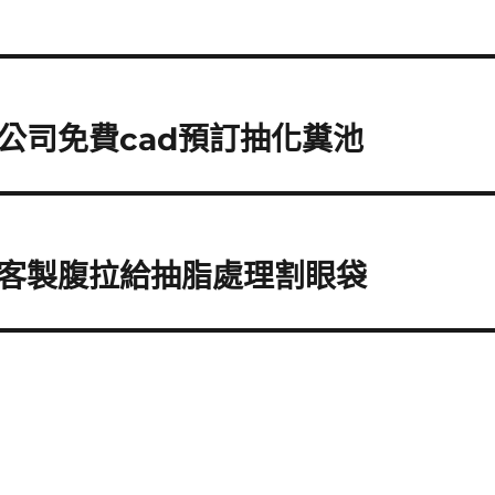
公司免費cad預訂抽化糞池
客製腹拉給抽脂處理割眼袋