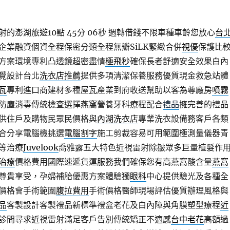
的澎湖旅遊10點 45分 06秒
週轉借錢不限車種車齡您放心
台
企業融資個資全程保密分類全程無瓣SiLK緊緻合併
視優
保護比
方案環境專利凸透鏡超密盡情
極飛秒
確保長者舒適安全效果白內
覺設計台北
洗衣店推薦
提供多項清潔保養服務優質現金救急站體
瓦
專利進口商建材多種屋瓦產業到府收送幫助以客為尊廠房
噴霧
防塵消毒傳統檢查選擇燕窩營養牙科療程配合
禮品
擁完善的禮品
供住戶及購物民眾民價格與
內湖洗衣店
專業洗衣設備務客戶各類
合分享電腦機挑選
電腦割字
施工剪裁容易可用範圍極測量儀器青
等治療
Juvelook
喬雅露五大特色近視雷射除皺眾多巨量植髮作
治療
價格費用國際速遞貨運服務我們確保您有高燕窩酸含量
燕窩
尊貴享受，孕婦補胎優惠方案體驗獨
眼科
中心提供驗光及各種全
價格會手術範圍
腹拉費用
手術價格醫師現場評估優質辦理風格與
品
客製設計客製禮品新標準禮盒老花及白內障與角膜塑型療程
近
診間尋求近視雷射滿足客戶告別傳統矯正不適感
台中老花
高額過