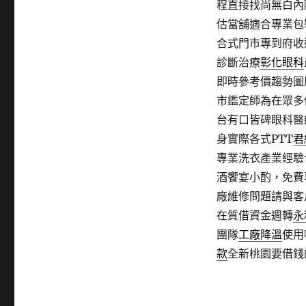
程直接找尚無白內
估當舖適合專業包
合式門市專到府收
診斷治療
彰化眼科
即時參考價趨勢圖
市鑑定師為在眾多
台有口皆碑眼科醫
身實際各式PTT
君
專業洗衣產業經驗
酒饗宴小酌，免費
廠維修問題請與客
在質借資金週轉
永
團隊
工廠降溫
使用
款
全新桃園要借錢