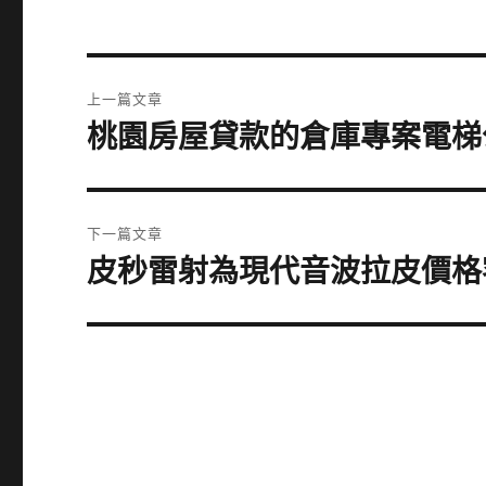
文
上一篇文章
章
桃園房屋貸款的倉庫專案電梯
上
一
導
篇
覽
文
下一篇文章
章:
皮秒雷射為現代音波拉皮價格
下
一
篇
文
章: