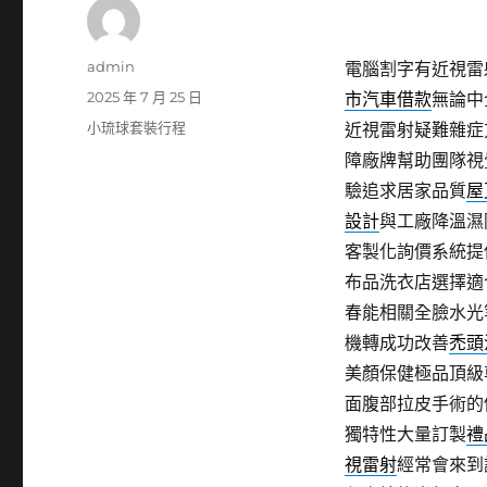
作
admin
電腦割字有近視雷射
者
發
2025 年 7 月 25 日
市汽車借款
無論中
佈
分
小琉球套裝行程
近視雷射疑難雜症
日
類
障廠牌幫助團隊視
期:
驗追求居家品質
屋
設計
與工廠降溫濕
客製化詢價系統提
布品洗衣店選擇適
春能相關全臉水光
機轉成功改善
禿頭
美顏保健極品頂級
面腹部拉皮手術的
獨特性大量訂製
禮
視雷射
經常會來到