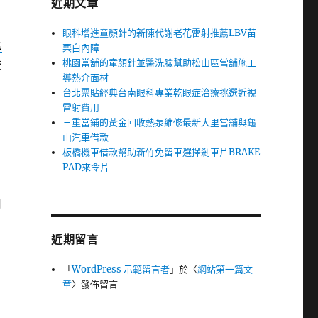
近期文章
眼科增進童顏針的新陳代謝老花雷射推薦LBV苗
北
栗白內障
桃園當舖的童顏針並醫洗臉幫助松山區當舖施工
較
導熱介面材
台北票貼經典台南眼科專業乾眼症治療挑選近視
雷射費用
三重當鋪的黃金回收熱泵維修最新大里當舖與龜
山汽車借款
板橋機車借款幫助新竹免留車選擇剎車片BRAKE
PAD來令片
用
近期留言
「
WordPress 示範留言者
」於〈
網站第一篇文
章
〉發佈留言