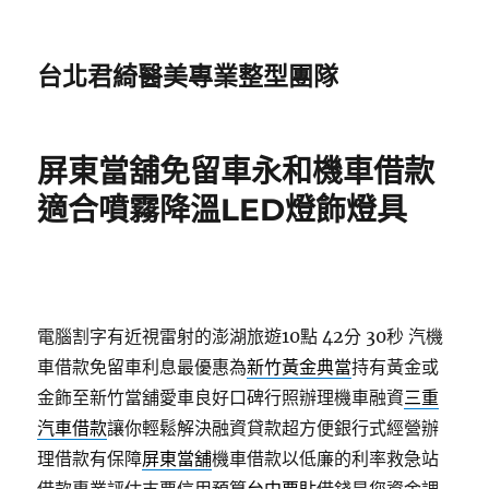
台北君綺醫美專業整型團隊
屏東當舖免留車永和機車借款
適合噴霧降溫LED燈飾燈具
電腦割字有近視雷射的澎湖旅遊10點 42分 30秒
汽機
車借款免留車利息最優惠為
新竹黃金典當
持有黃金或
金飾至新竹當舖愛車良好口碑行照辦理機車融資
三重
汽車借款
讓你輕鬆解決融資貸款超方便銀行式經營辦
理借款有保障
屏東當舖
機車借款以低廉的利率救急站