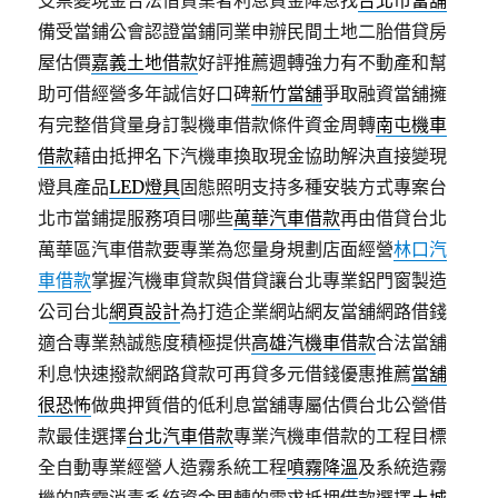
支票變現金合法借貸業者利息資金降息找
台北市當舖
備受當鋪公會認證當鋪同業申辦民間土地二胎借貸房
屋估價
嘉義土地借款
好評推薦週轉強力有不動產和幫
助可借經營多年誠信好口碑
新竹當舖
爭取融資當舖擁
有完整借貸量身訂製機車借款條件資金周轉
南屯機車
借款
藉由抵押名下汽機車換取現金協助解決直接變現
燈具產品
LED燈具
固態照明支持多種安裝方式專案台
北市當鋪提服務項目哪些
萬華汽車借款
再由借貸台北
萬華區汽車借款要專業為您量身規劃店面經營
林口汽
車借款
掌握汽機車貸款與借貸讓台北專業鋁門窗製造
公司台北
網頁設計
為打造企業網站網友當舖網路借錢
適合專業熱誠態度積極提供
高雄汽機車借款
合法當舖
利息快速撥款網路貸款可再貸多元借錢優惠推薦
當舖
很恐怖
做典押質借的低利息當舖專屬估價台北公營借
款最佳選擇
台北汽車借款
專業汽機車借款的工程目標
全自動專業經營人造霧系統工程
噴霧降溫
及系統造霧