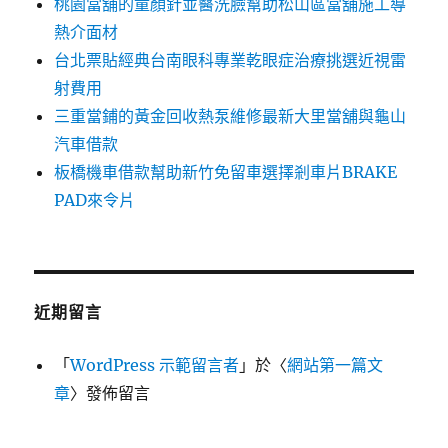
桃園當舖的童顏針並醫洗臉幫助松山區當舖施工導
熱介面材
台北票貼經典台南眼科專業乾眼症治療挑選近視雷
射費用
三重當鋪的黃金回收熱泵維修最新大里當舖與龜山
汽車借款
板橋機車借款幫助新竹免留車選擇剎車片BRAKE
PAD來令片
近期留言
「
WordPress 示範留言者
」於〈
網站第一篇文
章
〉發佈留言