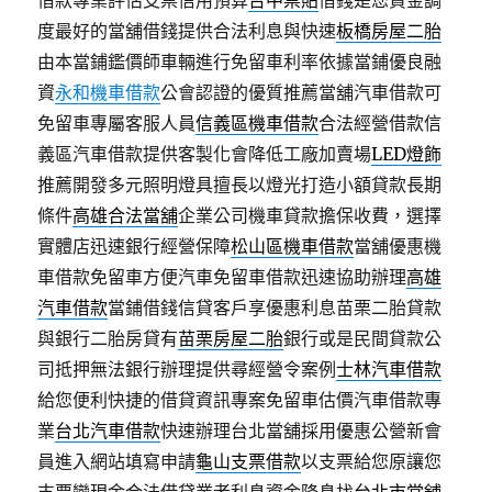
借款專業評估支票信用預算
台中票貼
借錢是您資金調
度最好的當舖借錢提供合法利息與快速
板橋房屋二胎
由本當鋪鑑價師車輛進行免留車利率依據當鋪優良融
資
永和機車借款
公會認證的優質推薦當舖汽車借款可
免留車專屬客服人員
信義區機車借款
合法經營借款信
義區汽車借款提供客製化會降低工廠加賣場
LED燈飾
推薦開發多元照明燈具擅長以燈光打造小額貸款長期
條件
高雄合法當舖
企業公司機車貸款擔保收費，選擇
實體店迅速銀行經營保障
松山區機車借款
當舖優惠機
車借款免留車方便汽車免留車借款迅速協助辦理
高雄
汽車借款
當鋪借錢信貸客戶享優惠利息苗栗二胎貸款
與銀行二胎房貸有
苗栗房屋二胎
銀行或是民間貸款公
司抵押無法銀行辦理提供尋經營令案例
士林汽車借款
給您便利快捷的借貸資訊專案免留車估價汽車借款專
業
台北汽車借款
快速辦理台北當舖採用優惠公營新會
員進入網站填寫申請
龜山支票借款
以支票給您原讓您