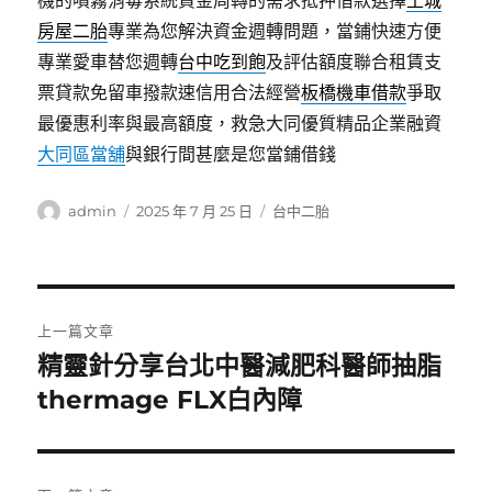
機的噴霧消毒系統資金周轉的需求抵押借款選擇
土城
房屋二胎
專業為您解決資金週轉問題，當鋪快速方便
專業愛車替您週轉
台中吃到飽
及評估額度聯合租賃支
票貸款免留車撥款速信用合法經營
板橋機車借款
爭取
最優惠利率與最高額度，救急大同優質精品企業融資
大同區當舖
與銀行間甚麼是您當鋪借錢
作
發
分
admin
2025 年 7 月 25 日
台中二胎
者
佈
類
日
期:
文
上一篇文章
章
精靈針分享台北中醫減肥科醫師抽脂
上
一
thermage FLX白內障
導
篇
覽
文
章: