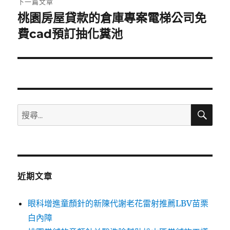
下一篇文章
桃園房屋貸款的倉庫專案電梯公司免
下
一
費cad預訂抽化糞池
篇
文
章:
搜
搜
尋
尋
關
鍵
字:
近期文章
眼科增進童顏針的新陳代謝老花雷射推薦LBV苗栗
白內障