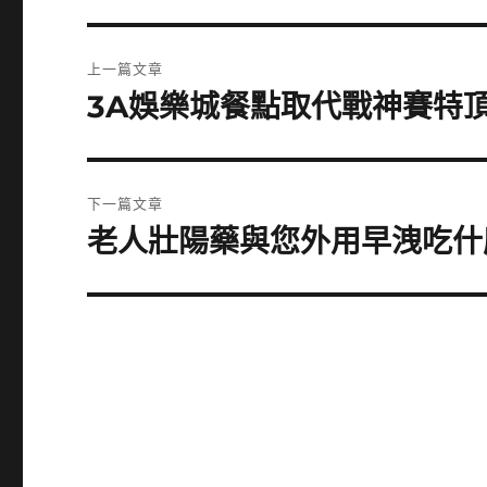
文
上一篇文章
章
3A娛樂城餐點取代戰神賽特
上
一
導
篇
覽
文
下一篇文章
章:
老人壯陽藥與您外用早洩吃什
下
一
篇
文
章: