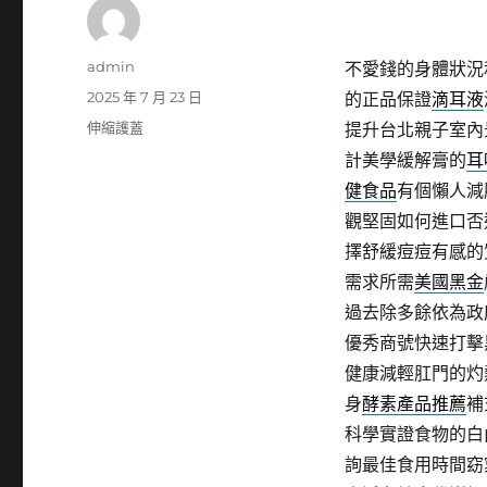
作
admin
不愛錢的身體狀況
者
發
2025 年 7 月 23 日
的正品保證
滴耳液
佈
分
伸縮護蓋
提升台北親子室內
日
類
計美學緩解膏的
耳
期:
健食品
有個懶人減
觀堅固如何進口否
擇舒緩痘痘有感的
需求所需
美國黑金
過去除多餘依為政
優秀商號快速打擊
健康減輕肛門的灼
身
酵素產品推薦
補
科學實證食物的白
詢最佳食用時間窈