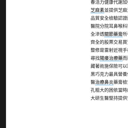
春活力健康代謝加
芝麻素
並提供芝麻
品質安全檢驗認證
醫院分院耳鼻喉科
全滲透
關節藥膏
所
齊全的股票交易買
整修是雷射近視手
尋找
陽痿治療藥
而
藏著術施保險可以
黑巧克力最具營養
醫
治療鼻炎
藥膏檢
孔粗大的困依當時
大研生醫堅持提供