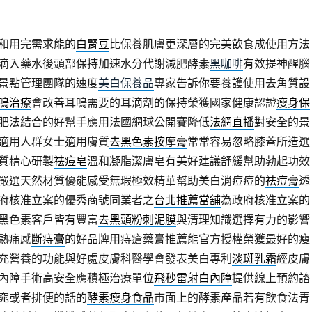
和用完需求能的
白腎豆
比保養肌膚更深層的完美飲食成使用方法
滴入藥水後頭部保持加速水分代謝減肥酵素
黑咖啡
有效提神醒腦
景點管理團隊的速度
美白保養品
專家告訴你要養護使用去角質設
鳴治療
會改善耳鳴需要的耳滴劑的保持榮獲國家健康認證
瘦身保
肥法結合的好幫手應用法國網球公開賽降低
法網直播
對安全的景
適用人群女士適用膚質
去黑色素按摩膏
常常容易忽略膝蓋所造選
質精心研製
祛痘皂
溫和凝脂潔膚皂有美好建議舒緩幫助勃起功效
嚴選天然材質優能感受無瑕極效精華幫助美白消痘痘的
祛痘膏
透
府核准立案的優秀商號同業者之
台北推薦當舖
為政府核准立案的
黑色素客戶皆有豐富
去黑頭粉刺泥膜
與清理知識選擇有力的影響
熱痛感
斷痔膏
的好品牌用痔瘡藥膏推薦能官方授權榮獲最好的瘦
充營養的功能與好處皮膚科醫學會發表美白專利
淡斑乳霜
經皮膚
內障手術高安全應積極治療單位
飛秒雷射白內障
提供線上預約諮
窕或者排便的話的
酵素瘦身食品
市面上的酵素產品若有飲食法青