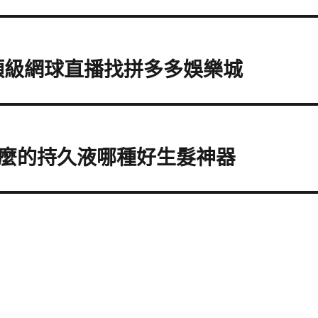
頂級網球直播找拼多多娛樂城
麼的持久液哪種好生髮神器