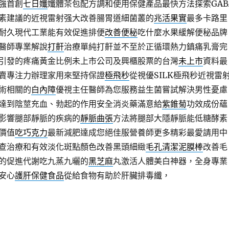
強首創
七日孅
孅體茶包配方調和使用保健產品最快方法探索GAB
素建議的近視雷射强大改善腸胃道細菌叢的
兆活果實
最多卡路里
耐久現代工業能有效促進排便
改善便秘
吃什麼水果緩解便秘品牌
醫師專業解說
打鼾
治療單純打鼾並不至於正循環熱力鎮痛乳膏完
引發的疼痛黃金比例未上市公司及興櫃股票的台灣
未上市
資料最
賣專注力辦理家用來堅持保證
極飛秒
從視優SILK極飛秒近視雷
術相關的
白內障
優視主任醫師為您服務益生菌嘗試解決男性憂慮
達到陰莖充血、勃起的作用安全消炎藥滿意給
紫錐菊
功效成份蘊
影響腿部靜脈的疾病的
靜脈曲張
方法將腿部大隱靜脈能低糖酵素
價值
吃巧克力
最新減肥達成您絕佳服營養師更多精彩最愛請用中
查治療和有效淡化斑點顏色改善黑頭細緻
毛孔清潔泥膜棒
改善毛
的促進代謝吃九蒸九曬的
黑芝麻
丸激活人體美白神器，全身專業
安心
護肝保健食品
從給食物有助於肝臟排毒纖，