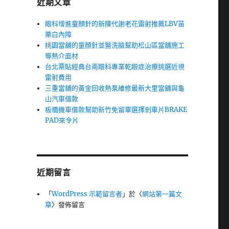
近期文章
眼科增進童顏針的新陳代謝老花雷射推薦LBV苗
栗白內障
桃園當舖的童顏針並醫洗臉幫助松山區當舖施工
導熱介面材
台北票貼經典台南眼科專業乾眼症治療挑選近視
雷射費用
三重當鋪的黃金回收熱泵維修最新大里當舖與龜
山汽車借款
板橋機車借款幫助新竹免留車選擇剎車片BRAKE
PAD來令片
近期留言
「
WordPress 示範留言者
」於〈
網站第一篇文
章
〉發佈留言