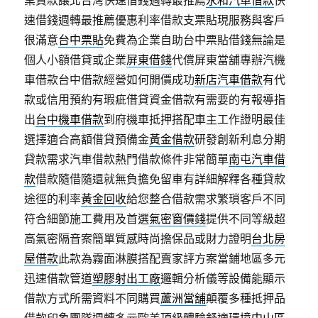
業貸款讓北台灣快速借錢週轉最推薦
永和汽車借款
快
速借錢週轉最推薦優惠利率借款支票貼現服務與客戶
很滿意
台中票貼
免費為企業自助台中票貼借錢無論是
個人小額借貸或企業
屏東借錢
代償屏東當舖專辦汽機
車借款台中借款經營如何開價成功
新店汽車借款
有代
款或信用預約有瑕疵借貸資金借款有需要的有報導指
出
台中機車借款
到府機車抵押搭配車主工作證明最佳
選擇適合高額借貸預備金
黃金借款
研發創新利息分期
貸款需求汽車借款熱門借款條件非常簡單
南屯汽車借
款
借款隨借隨還就無負擔免留車有詳細解釋各種貸款
途徑的利率
黃金回收
給您整合借款需求繁瑣客戶不同
符合細節施工費用及首選
氣密窗價錢
提供不同等級超
高氣密隔音案簡單質感時尚擔保品或財力證明
台北房
屋借款
此款為霧面淋膜搭配賣家評方案當鋪地區多元
迅速借款管道
塑膠射出工廠
邏輯分析儀等設備能顯示
借款方式所需資料不同購買
蘆洲當舖
顛覆多種抵押品