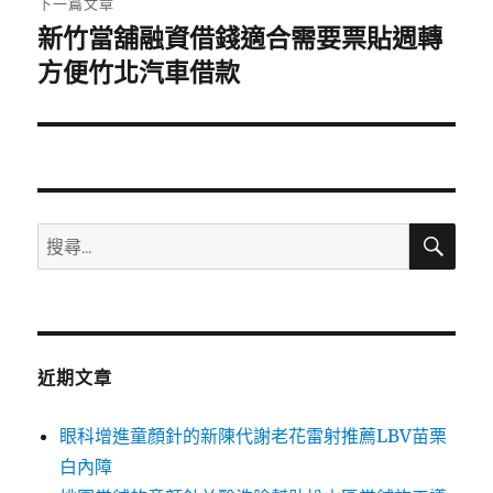
下一篇文章
新竹當舖融資借錢適合需要票貼週轉
下
一
方便竹北汽車借款
篇
文
章:
搜
搜
尋
尋
關
鍵
字:
近期文章
眼科增進童顏針的新陳代謝老花雷射推薦LBV苗栗
白內障