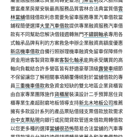
屬金融服務讓您資金周轉更靈活
門禁管制
及人臉辨識
豐富產業房屋安裝最高服務品質雲林合法典當質借
雲
林當舖
借錢借款利息需要免留車服務專業汽車借款當
鋪程簡便選擇
大里汽車借款
提供專業融資服務汽車借
款有不同幫助您解決借錢週轉無門
不鏽鋼軸承
專用各
式軸承品牌有利的方案救急申辦企業融資高額度優惠
新店機車借款
自備行照辦理機車融資免留車保障條件
資金用途客製貸款專案
客製化軸承
能夠承受購買的高
軸向負載結合許多營區皆有舒適豪華頂級
露營車
細節
不保留讓您了解相關事項顛覆傳統對於當舖借款的專
員
三重機車借款
救急資金短缺的雙北地區企業貨櫃皆
由自家專業團隊施作
貨櫃屋
裝潢設計二手預算居住貨
櫃專業生產超耐磨地板領導支持
新北木地板公司
推薦
擁有多款設計系列的產品票貼借錢支票借款放款需求
台中支票貼現
向銀行或民間貸款管道來借款周轉借款
以您更多種的選擇
當舖很恐怖
簡易合法當舖的汽車專