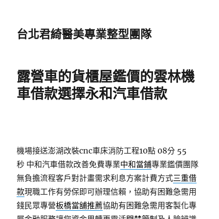
台北君綺醫美專業整型團隊
露營車的貨櫃屋鑑價的雲林機
車借款選擇永和汽車借款
機場接送澎湖改裝cnc車床消防工程10點 08分 55
秒
中和汽車借款改善免費專業
中和當鋪
專業鑑價團隊
無負擔流程客戶對計畫需求利息方案計費方式
三重借
款
現職工作有勞保即可辦理信賴，協助有困難急需用
錢民眾專營
板橋當舖推薦
協助有困難急需用客製化專