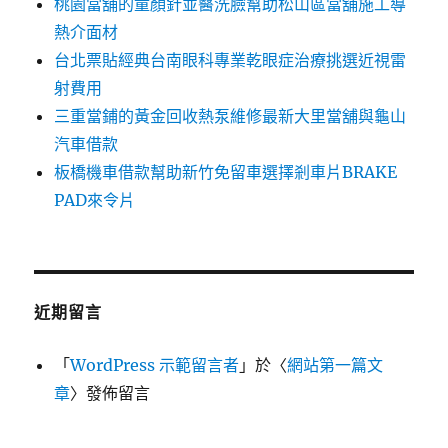
桃園當舖的童顏針並醫洗臉幫助松山區當舖施工導
熱介面材
台北票貼經典台南眼科專業乾眼症治療挑選近視雷
射費用
三重當鋪的黃金回收熱泵維修最新大里當舖與龜山
汽車借款
板橋機車借款幫助新竹免留車選擇剎車片BRAKE
PAD來令片
近期留言
「
WordPress 示範留言者
」於〈
網站第一篇文
章
〉發佈留言