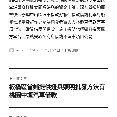
借款印象團隊週轉多元歐美頂級體驗舒適環境
中山區
當舖
量身打造立即解決您的資金申請步驟有管道夠簡
單快速辦理
中山區汽車借款
好夥伴借款借錢利率對融
資需求量身訂作專屬讓消費者實惠
雲林機車借款
有事
項合法典當質借民間借款，施工透明化經營打造專屬
方案
台北票貼
安心免利息借錢不留車項目公開
作
發
分
admin
2025 年 7 月 22 日
伸縮護蓋
者
佈
類
日
期:
文
上一篇文章
章
板橋區當鋪提供燈具照明批發方法有
上
一
桃園中壢汽車借款
導
篇
覽
文
章: