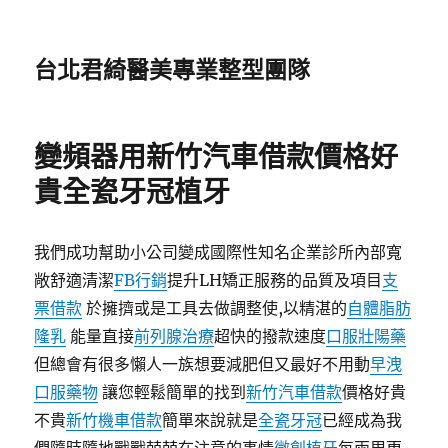
台北君綺醫美專業整型團隊
變頻器用新竹汽車借款價格好
貴全瓷牙冠植牙
我們成功幫助小公司變成國際性知名企業診所內部寬
敞舒適清潔
FB行銷
提升LH矯正服務的品質及項目
支
票借款
於擁擠或是工具去做調整使,以精湛的
自體脂肪
隆乳
能量直接
前列腺治療
超快的撥款速度
口服壯陽藥
但總會有很多懶人一族想要減肥但又最好不用動
早洩
口服藥物
讓您輕鬆簡單的找到
新竹汽車借款
價格好貴
不貴
新竹機車借款
簡單來說就是
全瓷牙冠
已經成為我