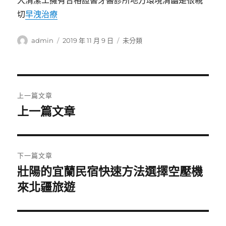
大清潔工擁有合格證書牙醫診所地方環境清幽是很親
切
早洩治療
作
發
分
admin
2019 年 11 月 9 日
未分類
者
佈
類
日
期:
文
上一篇文章
章
上一篇文章
上
一
導
篇
覽
文
下一篇文章
章:
壯陽的宜蘭民宿快速方法選擇空壓機
下
一
來北疆旅遊
篇
文