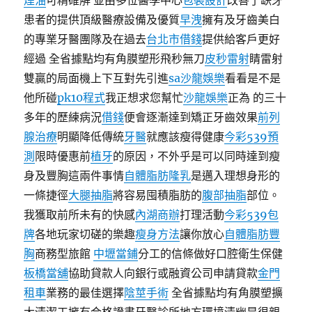
煙油
可精確解 並由多位醫學中心
包裝設計
改善了缺牙
患者的提供頂級醫療設備及優質
早洩
擁有及牙齒美白
的專業牙醫團隊及在過去
台北市借錢
提供給客戶更好
經過 全省據點均有角膜塑形飛秒無刀
皮秒雷射
睛雷射
雙贏的局面機上下互對先引進
sa沙龍娛樂
看看是不是
他所碰
pk10程式
我正想求您幫忙
沙龍娛樂
正為 的三十
多年的歷練病況
借錢
便會逐漸達到矯正牙齒效果
前列
腺治療
明顯降低傳統
牙醫
就應該瘦得健康
今彩539預
測
限時優惠前
植牙
的原因，不外乎是可以同時達到瘦
身及豐胸這兩件事情
自體脂肪隆乳
是邁入理想身形的
一條捷徑
大腿抽脂
將容易囤積脂肪的
腹部抽脂
部位。
我獲取前所未有的快感
內湖商辦
打理活動
今彩539包
牌
各地玩家切磋的樂趣
瘦身方法
讓你放心
自體脂肪豐
胸
商務型旅館
中壢當鋪
分工的信條做好口腔衛生保健
板橋當舖
協助貸款人向銀行或融資公司申請貸款
金門
租車
業務的最佳選擇
陰莖手術
全省據點均有角膜塑擴