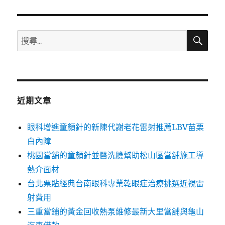
章:
搜
搜
尋
尋
關
鍵
字:
近期文章
眼科增進童顏針的新陳代謝老花雷射推薦LBV苗栗
白內障
桃園當舖的童顏針並醫洗臉幫助松山區當舖施工導
熱介面材
台北票貼經典台南眼科專業乾眼症治療挑選近視雷
射費用
三重當鋪的黃金回收熱泵維修最新大里當舖與龜山