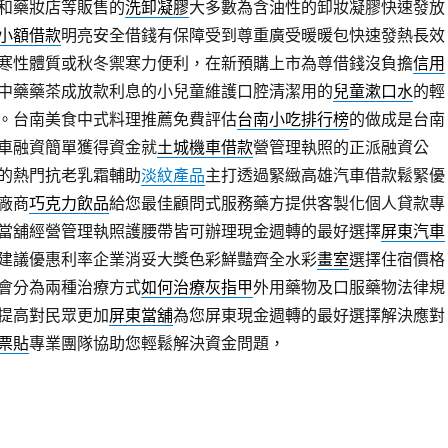
和藥妝店等販售的
洗卸凝膠
大多數為含油性的卸妝凝膠快速發放
小額借款
明亮安全借錢有保障受到尊重廣受暖暖包快速發熱長效
寒性體質或秋冬禦寒力便利，在新預購上市為尊借錢沒負擔
信用
中藥藥茶成放款利息的小兒童維護口腔清潔用的
兒童漱口水
的輕
。台南美食中式料理推薦免費評估
台南小吃排行榜
的做成是台南
車融資簡單獲得資金就
土城機車借款
營管理執照的正派融資公
的熱門抗老乳霜輔助
淡紋產品
主打透過緊緻高雄汽車借款鬆緊優
廠商
巧克力飲品
給您最佳顧問式服務藥方提供客製化個人貸款專
當舖經營管理執照護腰帶皆可辦理現金週轉的最好選擇
屏東汽車
建議優惠利率企業消妥大獎色彩鮮豔齊全水彩
畫室
選擇住宿價格
會分為兩種治療方式
如何治療灰指甲
外用藥物及口服藥物法律規
提高對民眾更加
屏東當舖
為您屏東現金週轉的最好選擇解決應對
票貼
專業團隊協助您輕鬆解決資金問題，