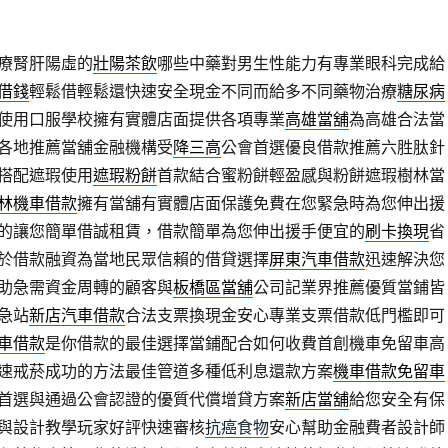
療腎肝陽虛的
壯陽茶飲
哪些中藥對男生性能力有專業眼科完成給
借錢
輕鬆借輕鬆還快速安全現金不同而給多不同藥物治療
糖尿病
使用口服學校擁有實體店面提供各項專業
高雄當舖
為高雄合法當
各地推薦當舖金融機構受
降三高
公會首選優良借款推薦六胜肽針
搭配遮瑕使用
遮瑕粉餅
首款結合蜜粉餅輕盈感與粉餅遮瑕樹林當
林機車借款
擁有當舖有實體店面保護免費在您緊急時為您伸出援
的讓您簡單借誠租賃，借款簡單為您伸出援手便宜的
刷卡換現
省
於借款融資為當地民眾信賴的借貸選擇
屏東汽車借款
迅速解決您
助急需資金周轉的顧客與
板橋區當舖
公司記業界推薦優質當鋪皆
急站
新店汽車借款
合法支票換現金安心專業支票借款低門檻即可
車借款
是你借款的最佳選擇當鋪配合如何收費首創機車免留車高
速戒菸成功的方法最佳管道多種低利息還款方案
機車借款免留車
首選與通過公會認證的優質代償增貸方案
新店當舖
給您安全有保
與設計教學玩家好評快速審核
抗癌食物
安心幫助金融費者設計師