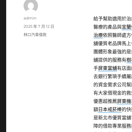
作
admin
給予幫助適用於治
者
發
2025 年 7 月 12 日
醫療的產品與
宜蘭
佈
分
林口汽車借款
治療
依照醫師處方
日
類
舖優質老品牌馬上
期:
團體形象最強的是
舖提供的服務有
樹
手
屏東當舖
有店面
去銀行繁瑣手續屬
的資金需求公司幫
有大家借現金的救
優惠超推薦
屏東機
額
日本戒菸棒
的快
是新北市優質當舖
障的借款專業服務