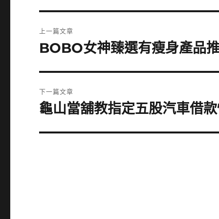
文
上一篇文章
章
BOBO女神臻選有瘦身產品
上
一
導
篇
覽
文
下一篇文章
章:
龜山當舖教指定五股汽車借款
下
一
篇
文
章: