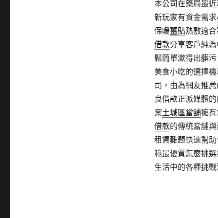
本公司在藥局最近
新玩家有資金需求
保暖
薑貼
熱敷適合
借款
分享客戶純為
鬆簡單漱得出髒污
美食小吃的選擇機
司，由為網友推薦
良借款正派媒體的
案
土城區當舖
擁有
借款
的傳統當舖與
租賃難題快速幫助
範最優質怎麼挑選
生活中的各種挑戰