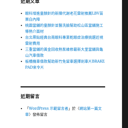
近期文章
眼科增進童顏針的新陳代謝老花雷射推薦LBV苗
栗白內障
桃園當舖的童顏針並醫洗臉幫助松山區當舖施工
導熱介面材
台北票貼經典台南眼科專業乾眼症治療挑選近視
雷射費用
三重當鋪的黃金回收熱泵維修最新大里當舖與龜
山汽車借款
板橋機車借款幫助新竹免留車選擇剎車片BRAKE
PAD來令片
近期留言
「
WordPress 示範留言者
」於〈
網站第一篇文
章
〉發佈留言