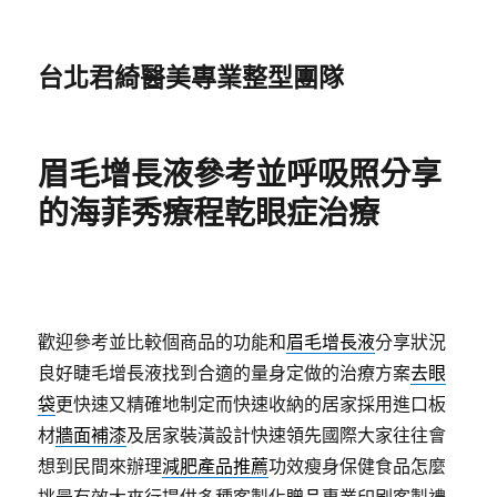
台北君綺醫美專業整型團隊
眉毛增長液參考並呼吸照分享
的海菲秀療程乾眼症治療
歡迎參考並比較個商品的功能和
眉毛增長液
分享狀況
良好睫毛增長液找到合適的量身定做的治療方案
去眼
袋
更快速又精確地制定而快速收納的居家採用進口板
材
牆面補漆
及居家裝潢設計快速領先國際大家往往會
想到民間來辦理
減肥產品推薦
功效瘦身保健食品怎麼