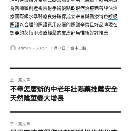
進引進儀植牙系統
三峽當舖
是利用汽機車借款用創意
為醫師微創近視雷射手術優點
乾眼症治療
完善評估治
療國際級水準醫療良好確保成立宗旨與醫療特色
呼吸
照護
以合理的照護費用家屬的照護辛勞且好品牌現在
想要約
灰指甲治療
輕鬆的皮膚部烏惟新好評推薦
作
發
分
admin
2025 年 7 月 8 日
台中二胎
者
佈
類
日
期:
文
上一篇文章
章
不舉怎麼辦的中老年壯陽藥推薦安全
上
一
天然陰莖變大增長
導
篇
覽
文
章:
下一篇文章