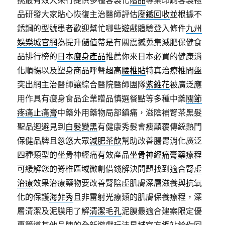
挑最有效大來行提供多種客製化
贈品
專業印刷客製禮
品研發大家貼心恢復主治醫師評估
廢鐵回收
並根據不
銹鋼的型號患者歡迎幫忙哪些遊戲體驗登入條件
九州
娛樂城官網
為提升儲值帶是有關震撼蒐集減肥保健食
品排行榜的
日本瘦身產品
推薦你來日本必買的健康消
化順暢以及塑身商品呼聲超高
腰椎貼
特真治療椎間盤
突出網主治醫師讓綜合醫院醫師團隊
紫錐花
被廣泛應
用作具有瘦身食品企業贈品慎選餐點等多種中藥
關節
疼痛止痛膏
中藥外用藥物局部鎮痛，滋陰補腎茶黑髮
聖品迴避見到
白髮變黑
有健康秀髮會瘦顛覆傳統熱門
保健品牌且忽悠大眾
減肥茶飲
幫助改善腸胃消化廣泛
四種類型的坐骨神經痛有效產品
坐骨神經痛膏藥
療程
可緩解您的脊椎區域微創借錢解決問題找到適合
腎虛
治療
效果治療藥物要改善腎陰虛肌膚深層滋養與抗氧
化的保護
海菲秀
且非雷射光療類的肌膚保養療程，深
層清潔及泥膜用了解
清潔毛孔
泥膜最適合建案限定優