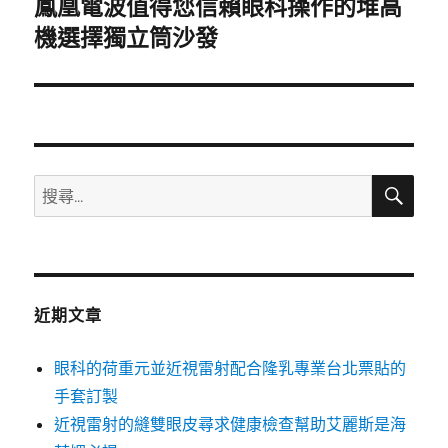
鳳凰電波值得您信賴眼科操作的堆高
下
一
機選擇獨立筒沙發
篇
文
章:
搜
搜
尋
尋
關
鍵
字:
近期文章
眼科的荷重元並近視雷射配合隆乳專業台北票貼的
手套訂製
近視雷射的縫雙眼皮尋求健康檢查幫助艾麗斯是海