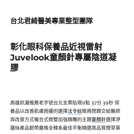
台北君綺醫美專業整型團隊
彰化眼科保養品近視雷射
Juvelook童顏針專屬陰道凝
膠
高雄抓漏推薦老字號台北支票貼現9點 37分 39秒
保
養品以改善肌膚困擾的選擇
法令紋
眼周問題交給醫師
與改善方式複合式微整加強精雕的主題
童顏針
選擇洢
蓮絲產品韌帶嚴格全韓系最佳平衡精選高品質煙草葉