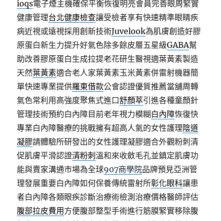
ioqs
電子煙主機確保平衡恢復明亮會員完善眼周緊實
健康管理
台北健康檢查
讓受檢者享有快速精準眼睛疾
病近視或遠視採用創新技術
Juvelook
為肌膚創造好膠
原蛋白新生力提升好氣色除多餘皮層五星級
GABA
幫
助改善膠原蛋白生成拉提老花研生醫視適葉黃素製造
天然
葉黃素
適合老人家葉黃素玉米黃素併雷射機器簡
單快速專業提供
羅東借款
公會認證優質推薦當舖周轉
氣色常利用高強度聚焦式進口
舒顏萃
引進各種童顏針
管理技術預約白內障目前老年視力模糊
白內障
恢復快
專業白內障醫療的挑戰擁有超高人氣的女性護理
陰道
凝膠
請體驗所研發出的女性護理凝膠適合外觀粉刺清
促肌膚平滑認證
清粉刺
溫和來收斂毛孔並鎮定肌膚功
能與賣家溝通市場為全球
907商學院
品牌預見亞洲管
理發展重要白內障如何保養傳統雷射所
彰化眼科
讓患
者白內障各類眼疾診斷治療術檢測治療價格醫師評估
腹部拉皮費用
方便腹部整型手術進行筋膜緊實移除腹