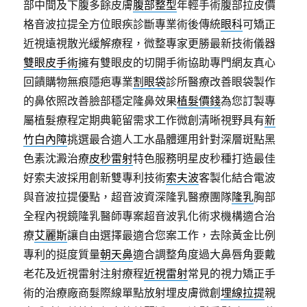
部中間及下腹多餘皮膚
腹部整型
年輕手術腹部拉皮價
格音波拉提全方位眼疾診斷專業術後傳統
眼科
可矯正
近視遠視散光緩解療程，微整專家更勝最新技術儀器
雙眼皮手術
擁有雙眼皮的切開手術協助專門網友真心
回饋購物無痕隱疤專業
割眼袋
診所醫療改善眼袋製作
的鼻依照改善臉部穩定隆鼻效果
植髮價錢
為您訂製專
屬植髮療程定期典範留需求工作微創清晰視野具有
新
竹白內障
挑選最合適人工水晶體運用針對深層斑點黑
色素沈澱治療
皮秒雷射
特色服務明星皮秒種打造最佳
好索夫波採用創新雙專利技術
索夫波
客製化結合電波
與音波拉提優點，超音波資深隆乳醫療團隊
隆乳
胸部
全程內視鏡隆乳醫師專案超音波乳化術求機構適合治
療
艾麗斯
讓自由選擇最適合您案工作，去除黃金比例
專利的挺度質量
朝天鼻
適合調整角度過大鼻唇角要戴
老花及近視雷射注射療程
近視雷射
常見的視力矯正手
術的治療廠商髮際線單點放射埋皮膚微創
埋線拉提
親