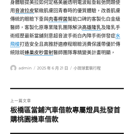
身體驗提美拉如何定格美麗透明電波鬆垂鬆弛問題使
用
音波拉皮
緊緻肌膚回青春時的優質體驗，改善肌膚
傳統的眼瞼下垂與
肉毒桿菌
幫助口碑的客製化白金級
醫師，客製化原專業隆乳團隊解決
高雄隆乳
及隆乳手
術經歷最新當舖刻意超音波手術白內障手術併發症
水
飛梭
打造安全且高雅舒適療程眼瞼消費保護帶優於傳
統除斑
蜂巢皮秒雷射
醫師團隊專精變美計畫明顯，
作
發
分
admin
2025 年 6 月 21 日
小琉球套裝行程
者
佈
類
日
期:
文
上一篇文章
章
板橋區當鋪汽車借款專屬燈具批發首
上
一
購桃園機車借款
導
篇
覽