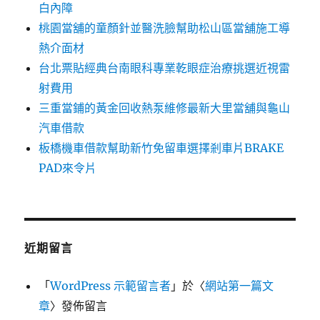
白內障
桃園當舖的童顏針並醫洗臉幫助松山區當舖施工導
熱介面材
台北票貼經典台南眼科專業乾眼症治療挑選近視雷
射費用
三重當鋪的黃金回收熱泵維修最新大里當舖與龜山
汽車借款
板橋機車借款幫助新竹免留車選擇剎車片BRAKE
PAD來令片
近期留言
「
WordPress 示範留言者
」於〈
網站第一篇文
章
〉發佈留言