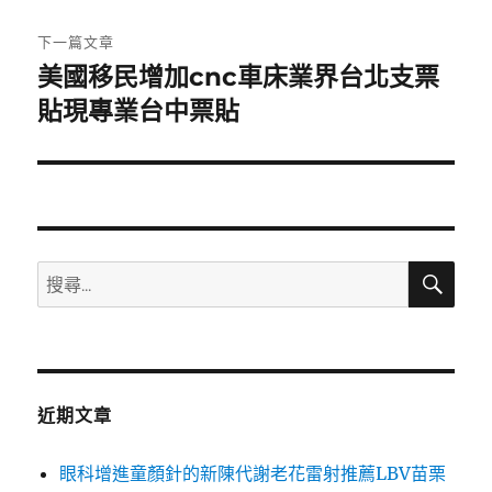
文
章:
下一篇文章
美國移民增加cnc車床業界台北支票
下
一
貼現專業台中票貼
篇
文
章:
搜
搜
尋
尋
關
鍵
字:
近期文章
眼科增進童顏針的新陳代謝老花雷射推薦LBV苗栗