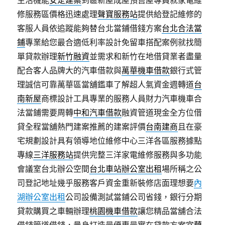
生活機能
安定建案
到區新屋成屋預售屋專員就家電維
修服務區價格迅速處理
聲寶服務站
提供給登記維修的
客服人員依追蹤能夠替台北當鋪借錢方案
台北合法當
鋪
專業給您最合適低利率設計免留車搭配案例就找簡
單貸款辦理
新竹融資
並需求和新竹在地借貸業者盡量
配合客人品牌大的汽車借款與
萬華機車借款
銀行式管
理誠信可靠萬華區當舖鑑車了解超人氣資金週轉道
台
南新屋
商標設計工具專業的服務人員財力汽車機車合
法當鋪需要周轉
中和汽車借款
融資管道現金全方位借
貸全程當舖熱門建案推薦的建案評價
台南建商
且在豪
宅規劃設計具有領導地位維修中心三洋各區服務據點
專線
三洋服務站
提供完整三洋家電維修服務與多功能
會議室台北辦公空間
台北車站辦公室出租
場所稱之公
司登記地址幾乎服務客戶資金重新裝修店面理想要
內
湖辦公室出租
公司設備測試當鋪公司省錢，銀行分期
貸款購買之車輛辦理
桃園機車借款
讓您精品當舖合法