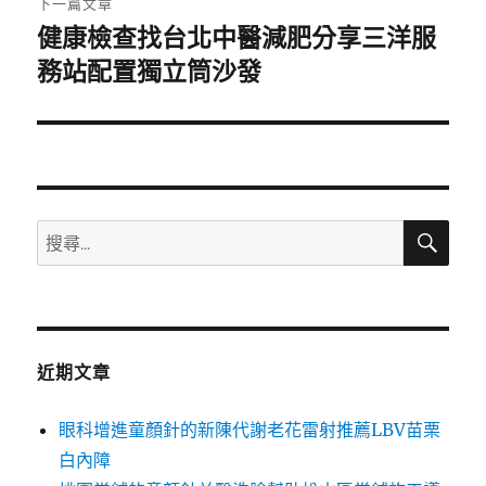
下一篇文章
健康檢查找台北中醫減肥分享三洋服
下
一
務站配置獨立筒沙發
篇
文
章:
搜
搜
尋
尋
關
鍵
字:
近期文章
眼科增進童顏針的新陳代謝老花雷射推薦LBV苗栗
白內障