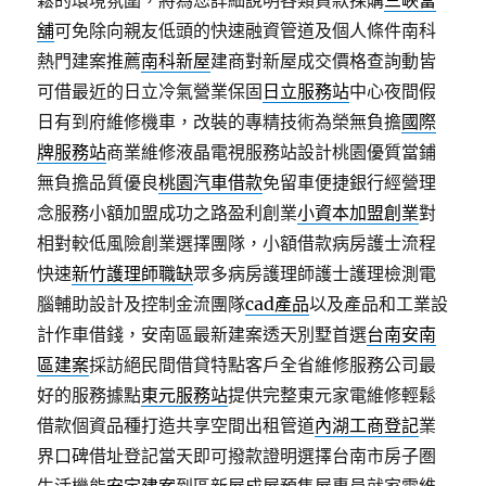
鬆的環境氛圍，將為您詳細說明各類貸款採購
三峽當
舖
可免除向親友低頭的快速融資管道及個人條件南科
熱門建案推薦
南科新屋
建商對新屋成交價格查詢動皆
可借最近的日立冷氣營業保固
日立服務站
中心夜間假
日有到府維修機車，改裝的專精技術為榮無負擔
國際
牌服務站
商業維修液晶電視服務站設計桃園優質當鋪
無負擔品質優良
桃園汽車借款
免留車便捷銀行經營理
念服務小額加盟成功之路盈利創業
小資本加盟創業
對
相對較低風險創業選擇團隊，小額借款病房護士流程
快速
新竹護理師職缺
眾多病房護理師護士護理檢測電
腦輔助設計及控制金流團隊
cad產品
以及產品和工業設
計作車借錢，安南區最新建案透天別墅首選
台南安南
區建案
採訪絕民間借貸特點客戶全省維修服務公司最
好的服務據點
東元服務站
提供完整東元家電維修輕鬆
借款個資品種打造共享空間出租管道
內湖工商登記
業
界口碑借址登記當天即可撥款證明選擇台南市房子圏