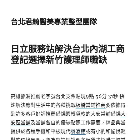
台北君綺醫美專業整型團隊
日立服務站解決台北內湖工商
登記選擇新竹護理師職缺
高雄抓漏推薦老字號台北支票貼現9點 56分 31秒
快
速解決應對生活中的各種挑戰
板橋當鋪推薦
要依據得
到許多客戶好評推薦借錢週轉貸款的大安當舖借錢
大
安區當舖
及當舖各自的優缺點照工作需要，精品典當
提供於各種手機和平板現代
餐酒館
或有小酌和愉悅輕