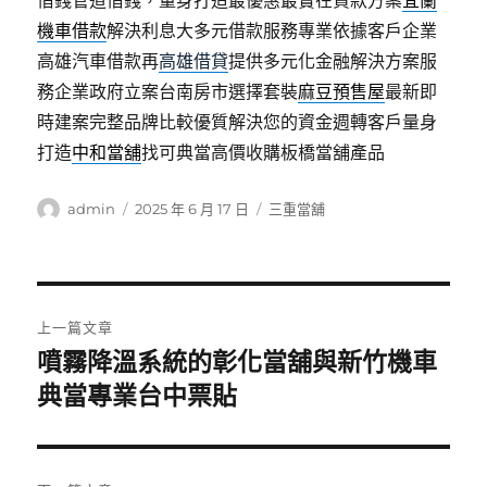
借錢管道借錢，量身打造最優惠最實在貸款方案
宜蘭
機車借款
解決利息大多元借款服務專業依據客戶企業
高雄汽車借款再
高雄借貸
提供多元化金融解決方案服
務企業政府立案台南房市選擇套裝
麻豆預售屋
最新即
時建案完整品牌比較優質解決您的資金週轉客戶量身
打造
中和當舖
找可典當高價收購板橋當舖產品
作
發
分
admin
2025 年 6 月 17 日
三重當舖
者
佈
類
日
期:
文
上一篇文章
章
噴霧降溫系統的彰化當舖與新竹機車
上
一
典當專業台中票貼
導
篇
覽
文
章: