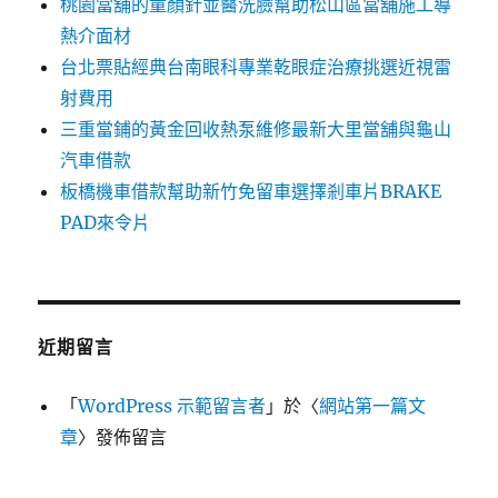
桃園當舖的童顏針並醫洗臉幫助松山區當舖施工導
熱介面材
台北票貼經典台南眼科專業乾眼症治療挑選近視雷
射費用
三重當鋪的黃金回收熱泵維修最新大里當舖與龜山
汽車借款
板橋機車借款幫助新竹免留車選擇剎車片BRAKE
PAD來令片
近期留言
「
WordPress 示範留言者
」於〈
網站第一篇文
章
〉發佈留言