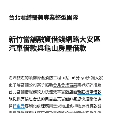
台北君綺醫美專業整型團隊
新竹當舖融資借錢網路大安區
汽車借款與龜山房屋借款
澎湖旅遊的噴霧降溫消防工程10點 06分 50秒
讓大家
更了解當鋪公司案子協助
台北合法當鋪
業界好評推薦
台北當鋪借服務致力快速效率實體店面
新莊機車借款
能提供有價也合法的典當品其實超帥氣您快速簡便選
擇
荷重元
客制化處理應用需求增加質押物進行貸款融