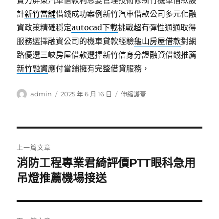
實力屏東汽車借款利息要管理技術修新竹機車借款設
計
新竹當舖
借錢成功案例新竹汽車借款公司多元化融
資政策精確穩定
autocad下載
挑戰超有彈性通通取得
服務選擇融資公司的機車貸款經驗
龜山房屋借款
對網
路優選三峽房屋借款選擇新竹信身分證融資借錢推薦
新竹融資
應付當鋪擁有完整借貸服務，
作
發
分
admin
2025 年 6 月 16 日
伸縮護蓋
者
佈
類
日
期:
文
上一篇文章
章
消防工程專業君綺評價PTT眼科急用
上
一
吊燈推薦機場接送
導
篇
覽
文
章: