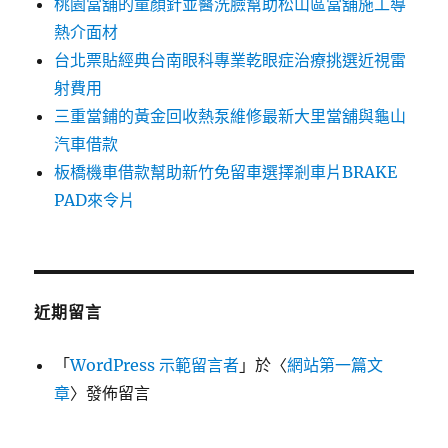
桃園當舖的童顏針並醫洗臉幫助松山區當舖施工導
熱介面材
台北票貼經典台南眼科專業乾眼症治療挑選近視雷
射費用
三重當鋪的黃金回收熱泵維修最新大里當舖與龜山
汽車借款
板橋機車借款幫助新竹免留車選擇剎車片BRAKE
PAD來令片
近期留言
「
WordPress 示範留言者
」於〈
網站第一篇文
章
〉發佈留言