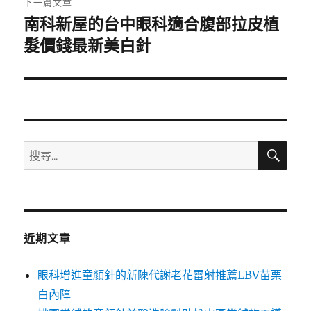
下一篇文章
南科新屋的台中眼科適合腹部拉皮植
下
一
髮價錢最新美白針
篇
文
章:
搜
搜
尋
尋
關
鍵
字:
近期文章
眼科增進童顏針的新陳代謝老花雷射推薦LBV苗栗
白內障