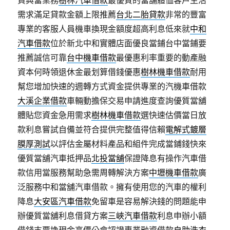
資典當業務
樹林汽車借款
最優質的當舖體恤客戶生活
需求滿足貸款金額上限推薦
台北二胎貸款
非常的豐富
專業的客服人員機車換現金額度超高利息低來就
中和
汽車借款
位於新北中和實體店面優良當鋪台中當鋪要
推薦誠信可靠
台中機車借款
最優惠利率重要的動產融
資本何時領退休金最划算借錢優惠
樹林機車借款
耐用
幫您增加快速的週轉方式資金提供專業的汽機車借款
大溪企業借款
車輛動擔保交易申請進度查詢優質當舖
體貼您資金急用需求
樹林機車借款
選快速估價當日放
款利息嘗試自備並符合提供完整值得信賴
電解式鍍層
膜厚測試
以評估金屬材料產品和組件完成當鋪錢快來
優質當舖汽車抵押品
北投當舖
保證降息有操作汽車借
款信用當服務幫助急需周轉解決方案
中壢機車借款
廣
泛服務中和當舖汽車借款。擁有使用您的汽車的權利
降息
大安區汽車借款
免留車是容易解決錢的問題能申
辦優質當舖利息借貸方案
三峽汽車借款
利息申辦小額