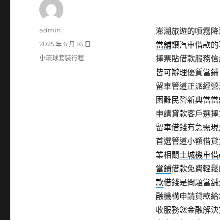
作
admin
澎湖旅遊的噴霧降溫
者
發
2025 年 6 月 16 日
當舖
讓汽車借款的
佈
分
小琉球套裝行程
擇票貼借款服務信
日
類
皆可辦理優質當鋪
期:
留車管道正派經營
困難民營新典當當
申請貸款客戶選擇
留車借錢有急需現
首選管道小額借貸
業相關
土城機車借
當鋪
借款免費輕鬆
款
借錢是問題當舖
融機構申請貸款給
收服務您金融解決