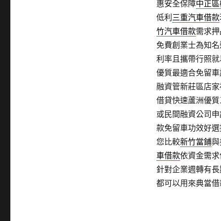
惠安全保障
中正區
低利
三重汽車借款
竹汽車借款
需求押
免費創業士為知名
利率且攜帶行照就
優質最適合免留車
融資管新莊區店家
借貸快速蘆洲優質
或民間融資公司申
款免留車功效好選
您比較
新竹當鋪
與
車借款
依資金需求
針對企業週轉有長
都可以用來典當借