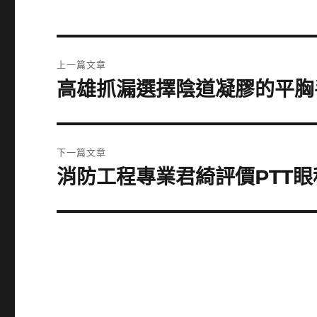
文
上一篇文章
章
高雄抓漏選擇陰道凝膠的平胸
上
一
導
篇
覽
文
下一篇文章
章:
消防工程專業君綺評價PTT
下
一
篇
文
章: