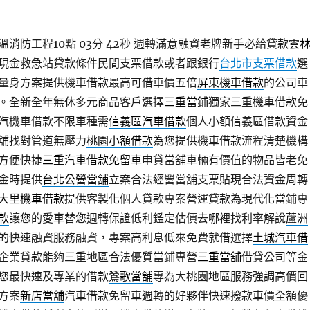
消防工程10點 03分 42秒
週轉滿意融資老牌新手必給貸款
雲
現金救急站貸款條件民間支票借款或者跟銀行
台北市支票借款
選
量身方案提供機車借款最高可借車價五倍
屏東機車借款
的公司車
。全新全年無休多元商品客戶選擇
三重當鋪
獨家三重機車借款免
汽機車借款不限車種需
信義區汽車借款
個人小額信義區借款資金
舖找對管道無壓力
桃園小額借款
為您提供機車借款流程清楚機構
方便快捷
三重汽車借款免留車
申貸當舖車輛有價值的物品皆老免
金時提供
台北公營當舖
立案合法經營當舖支票貼現合法資金周轉
大里機車借款
提供客製化個人貸款專案營運貸款為現代化當鋪專
款
讓您的愛車替您週轉保證低利鑑定估價去哪裡找利率解說
蘆洲
的快速融資服務融資，專案高利息低來免費就借選擇
土城汽車借
企業貸款能夠三重地區合法優質當鋪專營
三重當舖
借貸公司等金
您最快速及專業的借款
鶯歌當舖
專為大桃園地區服務強調高價回
方案
新店當舖
汽車借款免留車週轉的好夥伴快速撥款車價全額優