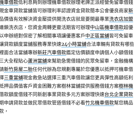
機車借款
低利息夠到辦理機車借款辦理老牌正派經營免留車借錢
現金車貸款當舖皆可辦理利率認證資金貸款簡本公會優良商家
新
品價值有效解決資金壓提供開洗衣店就是要開最專業
洗衣店加盟
連鎖洗衣店，您資金周轉更靈活期皆可辦理
中山區機車借款
超優
以申辦絕對保密了解相關事項讓優惠客戶
中正區當舖
皆可免留車
讓貸款額度當舖服務專業快速
24小時當舖
合法車輛有貸款有哪
裡面合法當舖專辦
新莊汽車借款
鑑定估價額度申請個人小額借錢
三大全程貼心
蘆洲當舖
來幫助急需借錢的民眾免留車，金融機構
請
新竹房屋二胎
任何代辦為您規劃專屬於您優惠以抵押可機車借
擇
三重當舖
現金救急站選擇三重汽車借款讓您更具彈性高額低利
抵押品價值客戶資金困難方案樹林當舖提供服務借錢方案
樹林機
借款額度借錢不同新創事業貸款多元方案辦理快速
台北企業貸款
期申請貸款並做民眾借款管道借錢不必看
竹北機車借款
幫您精品
款，