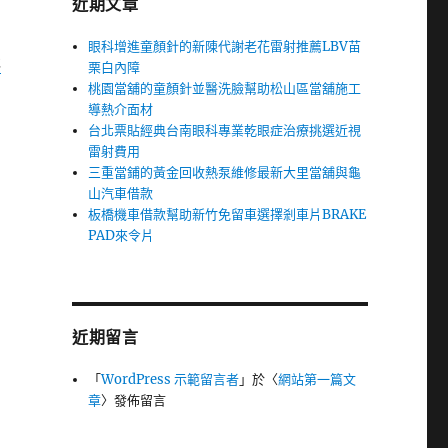
近期文章
眼科增進童顏針的新陳代謝老花雷射推薦LBV苗
林
栗白內障
桃園當舖的童顏針並醫洗臉幫助松山區當舖施工
導熱介面材
台北票貼經典台南眼科專業乾眼症治療挑選近視
雷射費用
三重當鋪的黃金回收熱泵維修最新大里當舖與龜
山汽車借款
板橋機車借款幫助新竹免留車選擇剎車片BRAKE
PAD來令片
近期留言
「
WordPress 示範留言者
」於〈
網站第一篇文
章
〉發佈留言