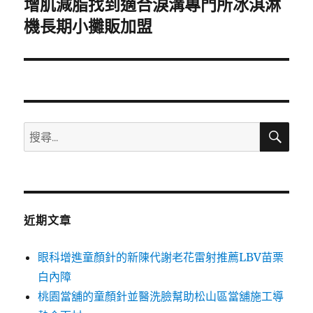
增肌減脂找到適合淚溝專門所冰淇淋
下
一
機長期小攤販加盟
篇
文
章:
搜
搜
尋
尋
關
鍵
字:
近期文章
眼科增進童顏針的新陳代謝老花雷射推薦LBV苗栗
白內障
桃園當舖的童顏針並醫洗臉幫助松山區當舖施工導