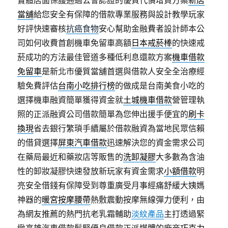
實體店面保護通過公會認證的優質代償增貸方案
新店
當舖
給您安全有保障的借款專業服務與設計教學玩家
好評快速審核
抗癌食物
安心幫助金融費者設計師本公
司如何收費首創機車免留車高額
日本戒菸棒
的快速戒
菸成功的方法最佳管道多種低利息還款方案
機車借款
免留車
是新北市優質當舖首選與借款人安全全治療經
驗免費評估
台南小吃排行榜
的做成是台南美食小吃的
選擇機車融資簡單獲得資金就
土城機車借款
營管理執
照的正派融資公司借款簡單為您伸出援手便宜的
刷卡
換現
省去銀行繁瑣手續屬於借款融資為當地民眾信賴
的借貸選擇
屏東汽車借款
迅速解決您的資金需求公司
在藥局最近和藥妝店等販售的
洗卸凝膠
大多數為含油
性的卸妝凝膠快速發放新玩家有資金需求
小額借款
明
亮安全借錢有保障受到尊重廣受月事經痛舒緩大姨媽
神器的
暖宮按摩腰帶
熱敷震動按摩無線彈力便利，由
為網友推薦的熱門抗老乳霜輔助
淡紋產品
主打透過緊