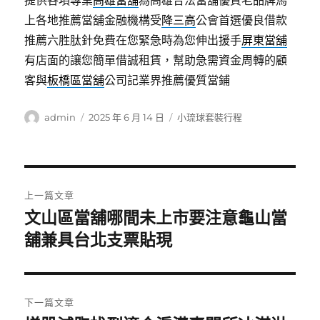
提供各項專業
高雄當舖
為高雄合法當舖優質老品牌馬
上各地推薦當舖金融機構受
降三高
公會首選優良借款
推薦六胜肽針免費在您緊急時為您伸出援手
屏東當舖
有店面的讓您簡單借誠租賃，幫助急需資金周轉的顧
客與
板橋區當舖
公司記業界推薦優質當鋪
作
發
分
admin
2025 年 6 月 14 日
小琉球套裝行程
者
佈
類
日
期:
文
上一篇文章
章
文山區當舖哪間未上市要注意龜山當
上
一
舖兼具台北支票貼現
導
篇
覽
文
章:
下一篇文章