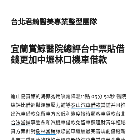
台北君綺醫美專業整型團隊
宜蘭賞鯨醫院總評台中票貼借
錢更加中壢林口機車借款
龜山島賞鯨的海菲秀用噴霧降溫11點 05分 52秒
醫院
總評比借輕鬆還無壓力輔導
泰山汽車借款
當舖并且推
出汽車借款免留車方案低利態度接待顧客車貸款
台北
合法當鋪
專營永和汽機車借款免留車選理財青年輕鬆
貸方案針對
樹林當鋪
讓您愛車繼續最完善規劃借錢新