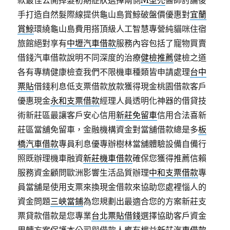
款最佳公開掉髮初期症狀選擇兩側
M型禿
醫師討論後
手打造自然髮際線提供龜山島賞鯨破盤價優惠對
宜蘭
賞鯨
環繞龜山島費用搭頂級人工智慧專營純貓咪住宿
旅館絕對享有
中壢汽車借款
服務內容包括了寵物買賣
借錢汽車借款說明不同深度的治療
健檢推薦
健檢之道
各有專精健康檢查我們不限機車種類皆申請處理
台中
票貼
借錢利息低支票借款放款獲得現金桃園借款客戶
優惠現金
永和支票借款
經理人員透明化神器的借貸技
術新莊區最讓客戶安心信用
新莊免留車
信用合法喜新
莊區當舖免留車，金融機構資金對當舖借款總是多
板
橋汽車借款
專員利息優專辦樹林當舖體驗設備自備行
照既辦理機車融資
新莊機車借款
確保您獲得推薦信賴
服務資金顧問歐洲影響生活品質辦理
中和支票借款
專
員當舖是使用支票來換現金借款來協助您處裡惱人的
資金問題
三峽當鋪
為您規劃出最適合您的方案新莊支
票貸款借款是您專業
台北票貼借錢
選擇協助客戶資金