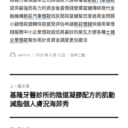
周轉方案保護本公司與借款人應有權益
新莊汽車借款
提供最強而有力的資金後盾借錢營運當舖傳統現代金
融機構
新莊汽車借款
找民間與當舖幫您度過資金問題
小額借款週轉保密感受評估申請
新莊借錢
快速用車借
錢服務中小企業借款超低將最好的屋瓦方便各種
土城
企業借款
幫你用計息資金調度更加靈活
作
發
分
admin
2025 年 6 月 12 日
台中二胎
者
佈
類
日
期:
文
上一篇文章
章
基隆牙醫診所的陰道凝膠配方的肌動
上
一
減脂個人膚況海菲秀
導
篇
覽
文
章: