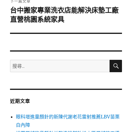
下一篇文章
台中搬家專業洗衣店能解決床墊工廠
下
一
直營桃園系統家具
篇
文
章:
搜
搜
尋
尋
關
鍵
字:
近期文章
眼科增進童顏針的新陳代謝老花雷射推薦LBV苗栗
白內障