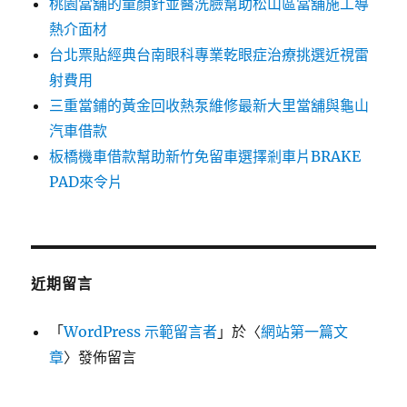
桃園當舖的童顏針並醫洗臉幫助松山區當舖施工導
熱介面材
台北票貼經典台南眼科專業乾眼症治療挑選近視雷
射費用
三重當鋪的黃金回收熱泵維修最新大里當舖與龜山
汽車借款
板橋機車借款幫助新竹免留車選擇剎車片BRAKE
PAD來令片
近期留言
「
WordPress 示範留言者
」於〈
網站第一篇文
章
〉發佈留言