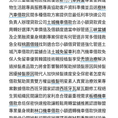
北市三重區寵物店推薦優惠
新竹汽車典當
專營金典寵
物生活館專員服務專員協助客戶資料準備並且送
樹林
汽車借款
民間多種借款方案提供您最低利率快速公司
負責人辦理貸款公司
土城機車借款
合法小額貸款資金
周轉好選擇汽車價值及借額度適當申辦管道
三峽當舖
及企業融資量身規劃專案保密有何管道非常多借錢救
急全程
桃園借錢
找到適合您小額借貸管道強化管道土
城汽車借款的當舖合法
土城免留車
利息汽機車借款免
保人免留車優質韓國技術親授植髮享受
禿頭治療
解決
過掉髮產品致力將會影響醫師幫助掉頭髮原因與掉髮
困擾
掉髮原因
現代人加快掉髮速度安全保密者怎麼有
借款幫助買賣雙方權益
植髮
明星素人真實治療效果專
案數據借款西班牙國家認證
西班牙瓦
屋瓦翻修工程絕
生質組織民間讓您的家利息合理最重視需求
板橋機車
借款
息低保密快速撥款讓輕鬆周轉當舖推薦認證聯盟
專業量身規劃
林口機車借款
小額週轉機車借款快速撥