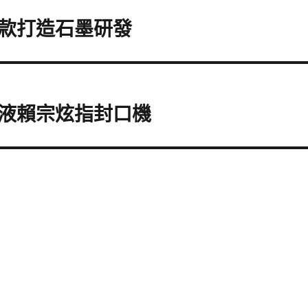
款打造石墨研發
液賴宗炫指封口機