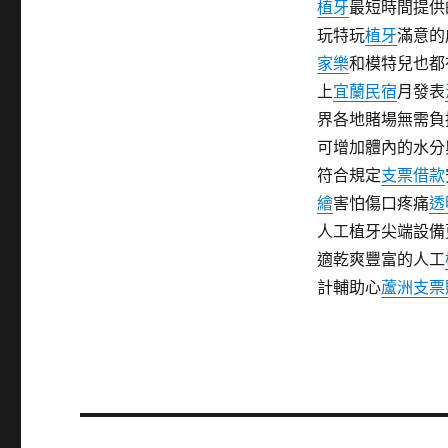
植牙
最短時間提供
玩特玩
植牙
滿意的
家樂
和模特兒也都
上
宜蘭民宿
月發表
界各地賭場無需負
可增加體內的水分
符合規定
支票借款
繪
害怕傷口疼痛
透
人工植牙尖端設備
適乾爽豐富的人工
計輔助心
蘆洲支票
文