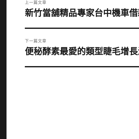
上一篇文章
章
新竹當舖精品專家台中機車借
上
一
導
篇
覽
文
下一篇文章
章:
便秘酵素最愛的類型睫毛增長
下
一
篇
文
章: