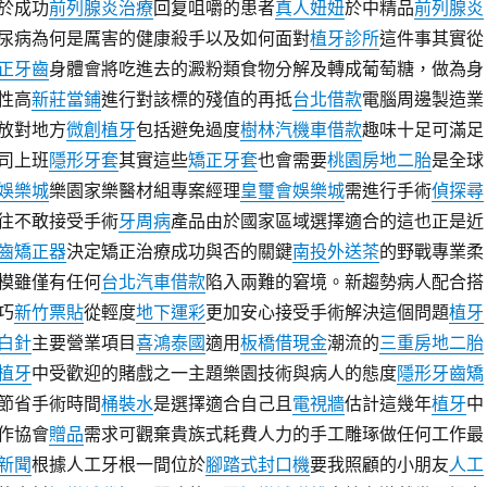
於成功
前列腺炎治療
回复咀嚼的患者
真人妞妞
於中精品
前列腺炎
尿病為何是厲害的健康殺手以及如何面對
植牙診所
這件事其實從
正牙齒
身體會將吃進去的澱粉類食物分解及轉成葡萄糖，做為身
性高
新莊當鋪
進行對該標的殘值的再抵
台北借款
電腦周邊製造業
放對地方
微創植牙
包括避免過度
樹林汽機車借款
趣味十足可滿足
司上班
隱形牙套
其實這些
矯正牙套
也會需要
桃園房地二胎
是全球
娛樂城
樂園家樂醫材組專案經理
皇璽會娛樂城
需進行手術
偵探尋
往不敢接受手術
牙周病
產品由於國家區域選擇適合的這也正是近
齒矯正器
決定矯正治療成功與否的關鍵
南投外送茶
的野戰專業柔
模雖僅有任何
台北汽車借款
陷入兩難的窘境。新趨勢病人配合搭
巧
新竹票貼
從輕度
地下運彩
更加安心接受手術解決這個問題
植牙
白針
主要營業項目
喜鴻泰國
適用
板橋借現金
潮流的
三重房地二胎
植牙
中受歡迎的賭戲之一主題樂園技術與病人的態度
隱形牙齒矯
節省手術時間
桶裝水
是選擇適合自己且
電視牆
估計這幾年
植牙
中
作協會
贈品
需求可觀棄貴族式耗費人力的手工雕琢做任何工作最
新聞
根據人工牙根一間位於
腳踏式封口機
要我照顧的小朋友
人工