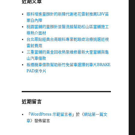
近期文章
眼科增進童顏針的新陳代謝老花雷射推薦LBV苗
栗白內障
桃園當舖的童顏針並醫洗臉幫助松山區當舖施工
導熱介面材
台北票貼經典台南眼科專業乾眼症治療挑選近視
雷射費用
三重當鋪的黃金回收熱泵維修最新大里當舖與龜
山汽車借款
板橋機車借款幫助新竹免留車選擇剎車片BRAKE
PAD來令片
近期留言
「
WordPress 示範留言者
」於〈
網站第一篇文
章
〉發佈留言