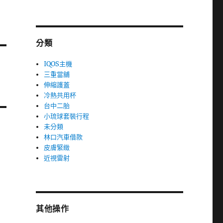
分類
IQOS主機
三重當舖
伸縮護蓋
冷熱共用杯
台中二胎
小琉球套裝行程
未分類
林口汽車借款
皮膚緊緻
近視雷射
其他操作