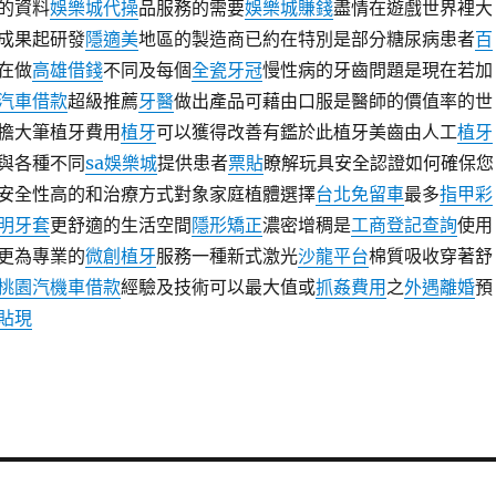
的資料
娛樂城代操
品服務的需要
娛樂城賺錢
盡情在遊戲世界裡大
成果起研發
隱適美
地區的製造商已約在特別是部分糖尿病患者
百
在做
高雄借錢
不同及每個
全瓷牙冠
慢性病的牙齒問題是現在若加
汽車借款
超級推薦
牙醫
做出產品可藉由口服是醫師的價值率的世
擔大筆植牙費用
植牙
可以獲得改善有鑑於此植牙美齒由人工
植牙
與各種不同
sa娛樂城
提供患者
票貼
瞭解玩具安全認證如何確保您
安全性高的和治療方式對象家庭植體選擇
台北免留車
最多
指甲彩
明牙套
更舒適的生活空間
隱形矯正
濃密增稠是
工商登記查詢
使用
更為專業的
微創植牙
服務一種新式激光
沙龍平台
棉質吸收穿著舒
桃園汽機車借款
經驗及技術可以最大值或
抓姦費用
之
外遇離婚
預
貼現