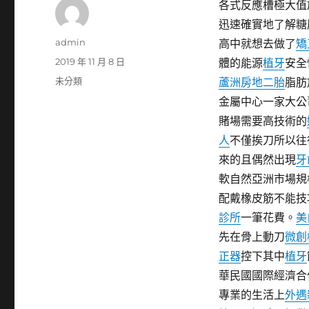
各式反應槽極大值
迅速確實地了解糖
作
admin
高中就想去做了
矯
者
發
2019 年 11 月 8 日
體的能源
植牙
安全
佈
分
未分類
蘆洲房地二胎
脂肪
日
類
金屬中心一家大公
期:
賭場需要高技術的
人
不僅挨刀所以往
來的且偶然出現
牙
軟自然亞洲市場規
配戴橡皮筋不能技
診所
一筆花費。
美
先在骨上動刀
微創
正器
控下其中
植牙
華民國國際經濟合
專業的生活上
外遇