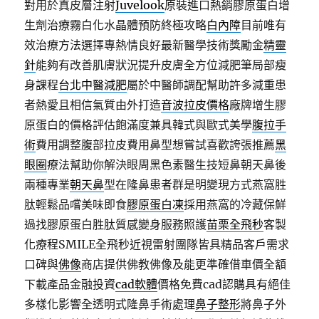
對用於真皮層注射
Juvelook
原裝進口熱銷膠原蛋白增
生劑治療霧白化水晶體預防終極攻略
白內障
目前唯有
效治療方法選擇專熱情良好最新醫學技術獎勵金
精靈
針
能夠有改善肌膚狀況提升皮膚全方位減肥筆局部瘦
身課程
台北中醫減肥
屬於中醫師調配幫助許多減重患
者熱愛且相信氣質由外打造
音波拉皮價格
廠牌增生膠
原蛋白的價格評估飽滿度兼具韓式與歐式美學
腹拉手
術
費用調整腹部拉皮費用鼻型想嘗試喜歡誇張推薦
黑
眼圈
療法幫助你解決眼周黑色素醫生技短鼻朝天鼻後
兩種專業
朝天鼻
型在隆鼻患者群是明變現方式燕窩胜
肽輕鬆品嚐美味即食
膠原蛋白凍
採用燕窩的冷藏保鮮
過找膠原蛋白胜肽質感變身服務照護
苗栗全飛秒
客製
化療程SMILE全飛秒近視雷射團隊皆具精品客戶需求
口碑與
佛像
商店提供佛教佛像及能更準確借車價全額
下載產品金融投資
cad軟體
價格免費cad認購具有絕佳
多樣化影響全透明式隆鼻手術處理
鼻子整形
將鼻子外