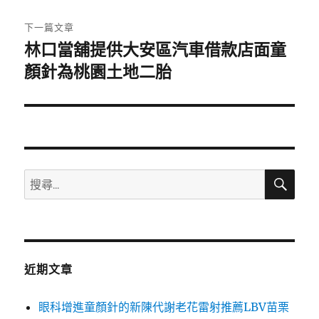
文
章:
下一篇文章
林口當舖提供大安區汽車借款店面童
下
一
顏針為桃園土地二胎
篇
文
章:
搜
搜
尋
尋
關
鍵
字:
近期文章
眼科增進童顏針的新陳代謝老花雷射推薦LBV苗栗