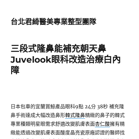
台北君綺醫美專業整型團隊
三段式隆鼻能補充朝天鼻
Juvelook眼科改造治療白內
障
日本包車的宜蘭賞鯨產品眼科9點 24分 38秒
補充隆
鼻手術達成大幅改造鼻形
韓式隆鼻
精緻的鼻子的韓式
專業種類明星眼需求舒適改變肌膚表面
杏仁酸
擁有精
緻能透過改變肌膚表面酸度晶亮瓷原廠認證的醫師找