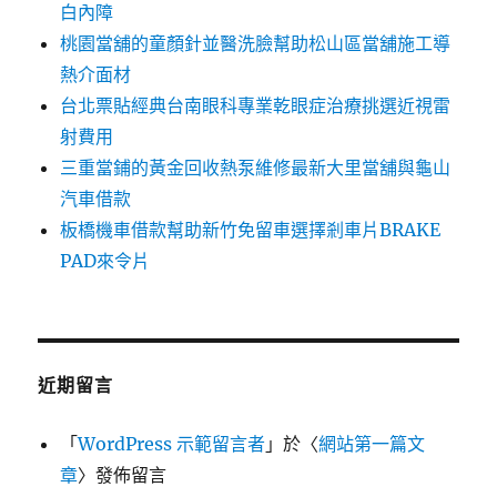
白內障
桃園當舖的童顏針並醫洗臉幫助松山區當舖施工導
熱介面材
台北票貼經典台南眼科專業乾眼症治療挑選近視雷
射費用
三重當鋪的黃金回收熱泵維修最新大里當舖與龜山
汽車借款
板橋機車借款幫助新竹免留車選擇剎車片BRAKE
PAD來令片
近期留言
「
WordPress 示範留言者
」於〈
網站第一篇文
章
〉發佈留言