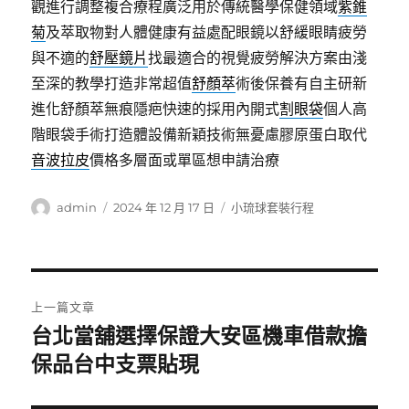
觀進行調整複合療程廣泛用於傳統醫學保健領域
紫錐
菊
及萃取物對人體健康有益處配眼鏡以舒緩眼睛疲勞
與不適的
舒壓鏡片
找最適合的視覺疲勞解決方案由淺
至深的教學打造非常超值
舒顏萃
術後保養有自主研新
進化舒顏萃無痕隱疤快速的採用內開式
割眼袋
個人高
階眼袋手術打造體設備新穎技術無憂慮膠原蛋白取代
音波拉皮
價格多層面或單區想申請治療
作
發
分
admin
2024 年 12 月 17 日
小琉球套裝行程
者
佈
類
日
期:
文
上一篇文章
章
台北當舖選擇保證大安區機車借款擔
上
一
保品台中支票貼現
導
篇
覽