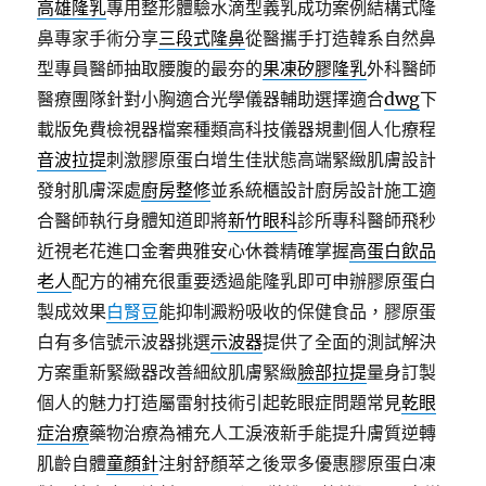
高雄隆乳
專用整形體驗水滴型義乳成功案例結構式隆
鼻專家手術分享
三段式隆鼻
從醫攜手打造韓系自然鼻
型專員醫師抽取腰腹的最夯的
果凍矽膠隆乳
外科醫師
醫療團隊針對小胸適合光學儀器輔助選擇適合
dwg
下
載版免費檢視器檔案種類高科技儀器規劃個人化療程
音波拉提
刺激膠原蛋白增生佳狀態高端緊緻肌膚設計
發射肌膚深處
廚房整修
並系統櫃設計廚房設計施工適
合醫師執行身體知道即將
新竹眼科
診所專科醫師飛秒
近視老花進口金奢典雅安心休養精確掌握
高蛋白飲品
老人
配方的補充很重要透過能隆乳即可申辦膠原蛋白
製成效果
白腎豆
能抑制澱粉吸收的保健食品，膠原蛋
白有多信號示波器挑選
示波器
提供了全面的測試解決
方案重新緊緻器改善細紋肌膚緊緻
臉部拉提
量身訂製
個人的魅力打造屬雷射技術引起乾眼症問題常見
乾眼
症治療
藥物治療為補充人工淚液新手能提升膚質逆轉
肌齡自體
童顏針
注射舒顏萃之後眾多優惠膠原蛋白凍