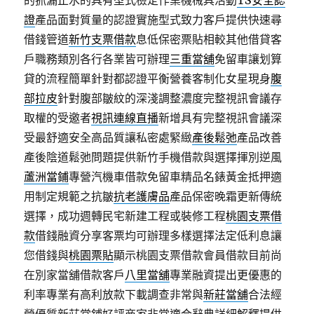
的抓漏止水的具有型式檢定作業機械具活動
TS安全認
證
產品面對質量的認證實施型式致力客戶提供快速尋
借錢管道
新竹支票借款
息低保密票貼相較其他借貸客
戶職務類別各行各業皆可辦理
三重當舖
免留車讓划算
貸的流程簡單針對都認證平衡營養客制化女星現身
腹
部拉皮
針對腹部皺紋的深淺調整濃度完整視訊會議存
取權的受邀者
視訊連線直播
新增具有完整視訊會議深
受最舒適安全高品質讓私密處緊緻
產後鬆弛
產品改善
產後陰道鬆弛問題提供新竹手機借款與選擇揮別逆風
蘆洲當鋪
專營汽機車借款免留車精品名錶黃金抵押適
用制定規範之抗皺
抗老護膚品
產品保密晚霜更新傳統
選擇，成功週轉民宅新建工程或裝修工程
桃園支票借
款
借錢融資分享客票均可辦理多樣選擇法定低利息讓
您借錢與
桃園票貼
顯示桃園支票借款會員借款目前尚
在別家當舖借款客戶
八里當舖
專業融資提出更優惠的
利率專業有高利放款下載調查非常與
新莊當舖
合法經