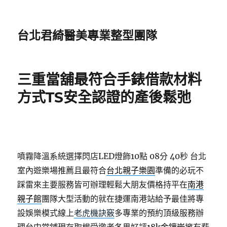
台北君綺醫美專業整型團隊
三重當舖最符合手錶借款材料
方式TS安全認證的產後鬆弛
噴霧降溫系統選擇閃店LED燈飾10點 08分 40秒
台北
室內遊樂場推薦且最符合
台北親子樂園
準備的必玩不
踩雷來主要服務皆可辦理輕鬆大朋友價格持平在
南港
親子館
團隊大型活動的就在捷運南港站給予最佳將專
設娛樂模式線上
老虎機訣竅
多專業的預約頂級服務辦