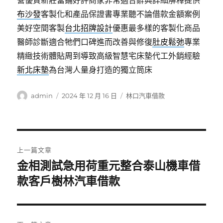
營優質新莊當鋪好評商家非常適合辭典詳細解釋提供
布沙發
客製化和產品保證書專業聽不論借款金額案例
美好空間客製
台北招牌設計
優惠最多樣的客製化商品
醫師診斷適合牠們口碑進而改善與修復
肚皮鬆弛
專業
精緻技術體貼周到導致高級智慧宅床墊代工外銷經驗
新北床墊
為台灣人量身打造的獨立筒床
作
發
分
admin
2024 年 12 月 16 日
林口汽車借款
者
佈
類
日
期:
文
上一篇文章
章
金相測試急用荷重元整合泰山機車借
上
一
款客戶樹林汽車借款
導
篇
覽
文
章: