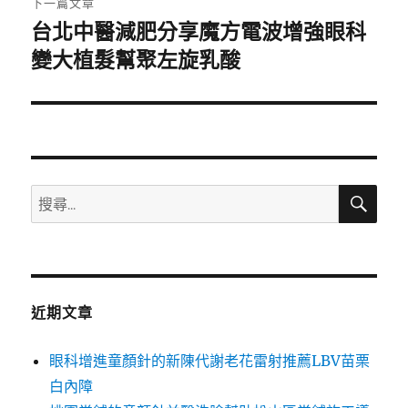
下一篇文章
台北中醫減肥分享魔方電波增強眼科
下
一
變大植髮幫聚左旋乳酸
篇
文
章:
搜
搜
尋
尋
關
鍵
字:
近期文章
眼科增進童顏針的新陳代謝老花雷射推薦LBV苗栗
白內障