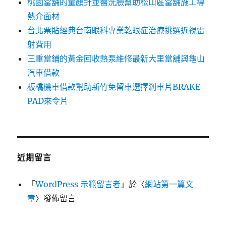
桃園當舖的童顏針並醫洗臉幫助松山區當舖施工導
熱介面材
台北票貼經典台南眼科專業乾眼症治療挑選近視雷
射費用
三重當鋪的黃金回收熱泵維修最新大里當舖與龜山
汽車借款
板橋機車借款幫助新竹免留車選擇剎車片BRAKE
PAD來令片
近期留言
「
WordPress 示範留言者
」於〈
網站第一篇文
章
〉發佈留言