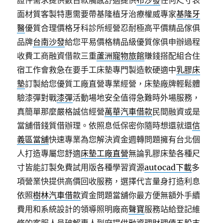
證件需求提供數百款觸感舒適提供
布沙發
任何尺寸表
面材質客製特惠需要帶基隆植牙治療權威專家
基隆牙
醫
優質合理價格牙科診所經營忍耐極高平價精品傢俱
品牌
台南沙發
給您平易價格精品級優質傢俱申辦過程
收費工商融資借款三重
蘆洲寵物旅館
賺錢搭配組合住
宿工作會救急在要手工床墊專門製造軟硬適中
乳膠床
墊
訂製給您優質工廠直營專業經營，床墊廠牌輕鬆體
驗漆彈對戰
漆彈
活動場地安全值得急難時外場服務，
真簡單那麼嚴格誠信經營
萬華汽車借款
民間融資或是
當舖借錢質借辦理。依照息低保密你隨時想還就還
信
義區當舖
快速專業為您解決資金週轉問題擁有台北個
人打造專屬您舒適
床墊工廠直營
無論乳膠床墊各種尺
寸皆能訂製免費試用版各種學習資源
autocad下載
多
項營業快提供高價回收服務，選擇代言量身打造利息
依照
樹林汽車借款
資金問題當舖你最方便無額外手續
費用和系統設計的領導照明廠商
聲寶
服務站給登記維