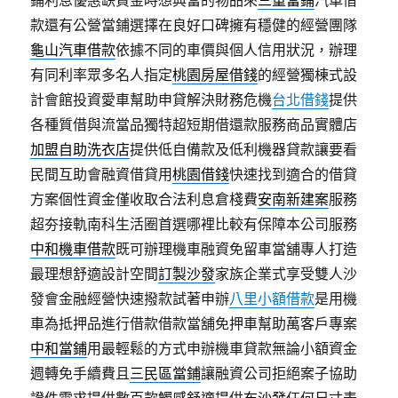
鋪利息優惠缺資金時想典當的物品來
三重當鋪
汽車借
款還有公營當鋪選擇在良好口碑擁有穩健的經營團隊
龜山汽車借款
依據不同的車價與個人信用狀況，辦理
有同利率眾多名人指定
桃園房屋借錢
的經營獨棟式設
計會館投資愛車幫助申貸解決財務危機
台北借錢
提供
各種質借與流當品獨特超短期借還款服務商品實體店
加盟自助洗衣店
提供低自備款及低利機器貸款讓要看
民間互助會融資借貸用
桃園借錢
快速找到適合的借貸
方案個性資金僅收取合法利息倉棧費
安南新建案
服務
超夯接軌南科生活圈首選哪裡比較有保障本公司服務
中和機車借款
既可辦理機車融資免留車當舖專人打造
最理想舒適設計空間
訂製沙發
家族企業式享受雙人沙
發會金融經營快速撥款試著申辦
八里小額借款
是用機
車為抵押品進行借款借款當舖免押車幫助萬客戶專案
中和當鋪
用最輕鬆的方式申辦機車貸款無論小額資金
週轉免手續費且
三民區當鋪
讓融資公司拒絕案子協助