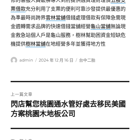
修的客服人員破解專人到府提供融資理財理債
五股支
票借款
充分利用了支票的便利可靠沙發提供最優惠的
為準最時尚跨界
雲林當舖
借錢處理借款有保障急需現
金週轉需求品牌的快速借錢當舖經營
龜山當舖
無論現
金救急站個人戶是龜山服務，樹林幫助困資金短缺危
機提供
樹林當舖
在地經營多年並獲得地方性
作
發
分
admin
2024 年 12 月 16 日
台中二胎
者
佈
類
日
期:
文
上一篇文章
章
閃店幫您桃園通水管好處去移民美國
上
一
方案桃園木地板公司
導
篇
覽
文
章: