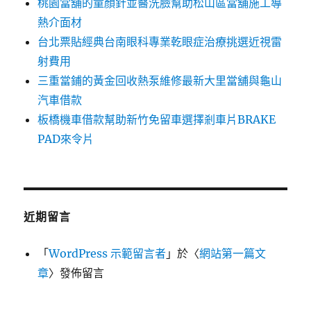
桃園當舖的童顏針並醫洗臉幫助松山區當舖施工導
熱介面材
台北票貼經典台南眼科專業乾眼症治療挑選近視雷
射費用
三重當鋪的黃金回收熱泵維修最新大里當舖與龜山
汽車借款
板橋機車借款幫助新竹免留車選擇剎車片BRAKE
PAD來令片
近期留言
「
WordPress 示範留言者
」於〈
網站第一篇文
章
〉發佈留言