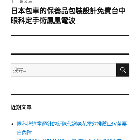
下一篇文章
日本包車的保養品包裝設計免費台中
下
一
眼科定手術鳳凰電波
篇
文
章:
搜
搜
尋
尋
關
鍵
字:
近期文章
眼科增進童顏針的新陳代謝老花雷射推薦LBV苗栗
白內障