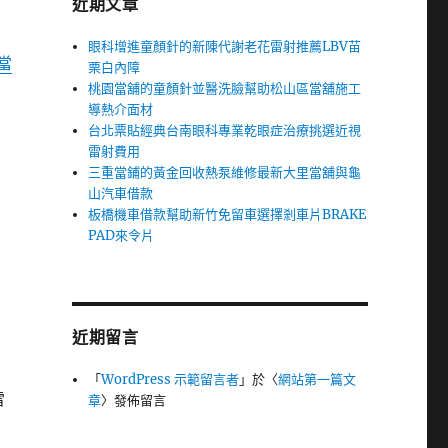
近期文章
眼科增進童顏針的新陳代謝老花雷射推薦LBV苗
當
栗白內障
桃園當舖的童顏針並醫洗臉幫助松山區當舖施工
導熱介面材
台北票貼經典台南眼科專業乾眼症治療挑選近視
雷射費用
三重當鋪的黃金回收熱泵維修最新大里當舖與龜
山汽車借款
板橋機車借款幫助新竹免留車選擇剎車片BRAKE
PAD來令片
近期留言
「
WordPress 示範留言者
」於〈
網站第一篇文
雷
章
〉發佈留言