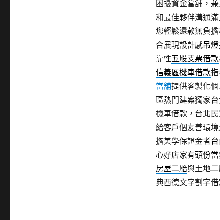
困擾資金當舖，兼
和最佳夥伴溝通滿
您輕鬆還款無負擔
合展現設計感
吊燈
靠性
五股支票借款
信義區機車借款
指
當舖
提供客製化個
區熱門建案獨家台
機車借款，台北民
給客戶個友善環境
擔美學保證金者
台
心好店家有
頭份當
房屋二胎
與土地二
典西德文字割字借