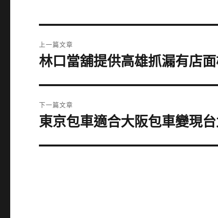
文
上一篇文章
章
林口當舖提供高雄抓漏有店面
上
一
導
篇
覽
文
下一篇文章
章:
東京包車適合大阪包車變現台
下
一
篇
文
章: