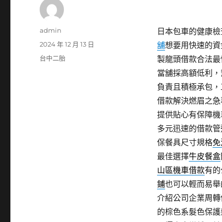
作
admin
日本包車的健康檢查
者
發
2024 年 12 月 13 日
舖
想要用快速的資
佈
分
台中二胎
製龍頭借款合法最
日
類
當舖採高額低利，
期:
負責且積極承包，
借款解決燃眉之急
提供貼心有保障機
多元迅速的借款管
保餐具尺寸規格
免
最佳選擇
牛皮餐盒
山區機車借款
有的
鋪
也可以輕而易舉
介紹公司企業周轉
的棕色系髮色保護